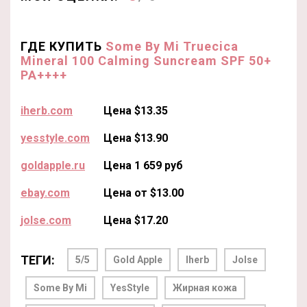
ГДЕ КУПИТЬ
Some By Mi Truecica
Mineral 100 Calming Suncream SPF 50+
PA++++
iherb.com
Цена $13.35
yesstyle.com
Цена $13.90
goldapple.ru
Цена 1 659 руб
ebay.com
Цена от $13.00
jolse.com
Цена $17.20
ТЕГИ:
5/5
Gold Apple
Iherb
Jolse
Some By Mi
YesStyle
Жирная кожа