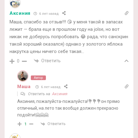
Аксиния
6 лет назад
Маша, спасибо за отзыв!!! 😘 у меня такой в запасах
лежит — брала еще в прошлом году на jolse, но вот
никак не доберусь попробовать 😂 рада, что санскрин
такой хороший оказался) однако у золотого яблока
накрутка цены ничего себе такая…
Ответить
0
Автор
Маша
6 лет назад
Ответить на
Аксиния
Аксиния, пожалуйста-пожалуйста!💐💐💐он прямо
отличный, на лето так вообще должен прекрасно
подойти!🤗🤗🤗
Ответить
1