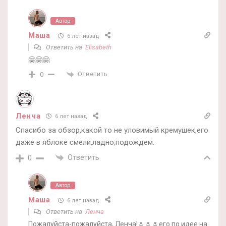
Автор
Маша
6 лет назад
Ответить на
Elisabeth
🤗🤗🤗
Ответить
0
Ленча
6 лет назад
Спасибо за обзор,какой то не уловимый кремушек,его
даже в яблоке смели,ладно,подождем.
Ответить
0
Автор
Маша
6 лет назад
Ответить на
Ленча
Пожалуйста-пожалуйста, Ленча!🌷🌷🌷его по идее на