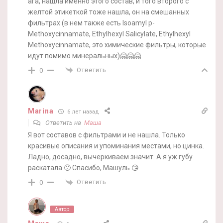
ага, нашла именно этого состав, и того второго с
желтой этикеткой тоже нашла, он на смешанных
фильтрах (в нем также есть Isoamyl p-
Methoxycinnamate, Ethylhexyl Salicylate, Ethylhexyl
Methoxycinnamate, это химические фильтры, которые
идут помимо минеральных)🤗🤗🤗
Ответить
0
Marina
6 лет назад
Ответить на
Маша
Я вот составов с фильтрами и не нашла. Только
красивые описания и упоминания местами, но цинка.
Ладно, досадно, вычеркиваем значит. А я уж губу
раскатала 🙁 Спасибо, Машуль 😘
Ответить
0
Автор