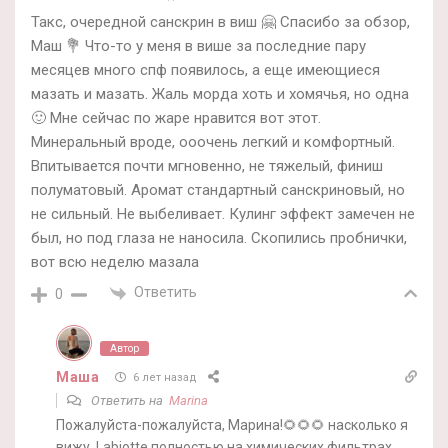
Такс, очередной санскрин в виш 🤗 Спасибо за обзор,
Маш 💐 Что-то у меня в више за последние пару
месяцев много спф появилось, а еще имеющиеся
мазать и мазать. Жаль морда хоть и хомячья, но одна
🙂 Мне сейчас по жаре нравится вот этот.
Минеральный вроде, ооочень легкий и комфортный.
Впитывается почти мгновенно, не тяжелый, финиш
полуматовый. Аромат стандартный санскриновый, но
не сильный. Не выбеливает. Кулинг эффект замечен не
был, но под глаза не наносила. Скопились пробнички,
вот всю неделю мазала
Ответить
0
Автор
Маша
6 лет назад
Ответить на
Marina
Пожалуйста-пожалуйста, Марина!🌻🌻🌻 насколько я
вижу, Labiotte полностью на химических фильтрах