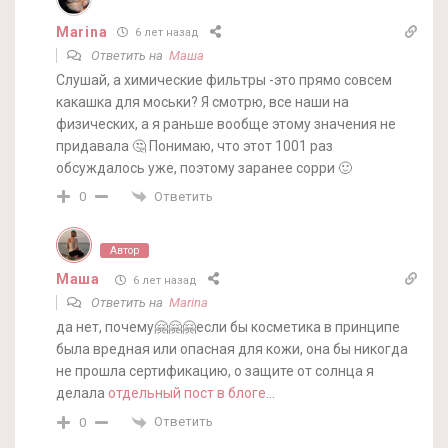
Marina
6 лет назад
Ответить на
Маша
Слушай, а химические фильтры -это прямо совсем
какашка для моськи? Я смотрю, все наши на
физических, а я раньше вообще этому значения не
придавала 🤔 Понимаю, что этот 1001 раз
обсуждалось уже, поэтому заранее сорри 🙂
Ответить
0
Автор
Маша
6 лет назад
Ответить на
Marina
да нет, почему🤗🤗🤗если бы косметика в принципе
была вредная или опасная для кожи, она бы никогда
не прошла сертификацию, о защите от солнца я
делала
отдельный пост в блоге
…
Ответить
0