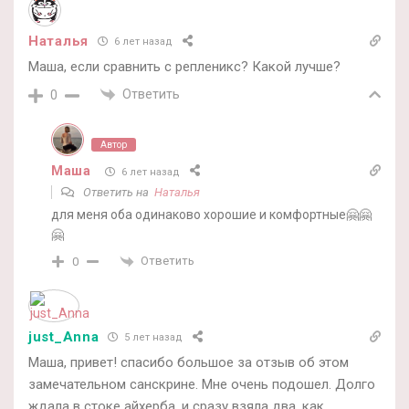
Наталья
6 лет назад
Маша, если сравнить с репленикс? Какой лучше?
Ответить
0
Автор
Маша
6 лет назад
Ответить на
Наталья
для меня оба одинаково хорошие и комфортные🤗🤗
🤗
Ответить
0
just_Anna
5 лет назад
Маша, привет! спасибо большое за отзыв об этом
замечательном санскрине. Мне очень подошел. Долго
ждала в стоке айхерба, и сразу взяла два, как