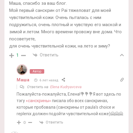
Маша, спасибо за ваш блог.
Мой первый санскрин от Pai тяжеловат для моей
чувствительной кожи. Очень пыталась с ним
подружиться, очень плотный и чувствую его маской и
зимой и летом. Много времени провожу вне дома. Что
посоветуете,
для очень чувствительной кожи, на лето и зиму?
Ответить
1
Автор
Маша
6 лет назад
Ответить на
Elena Kudryavceva
Пожалуйста-пожалуйста, Елена!💐💐💐Я вот здесь по
тэгу
«санскрины»
писала обо всех санскринах,
которые пробовала (санскрины от paula’s choice и
replenix должен подойти чувствительной коже)🤗🤗🤗
Ответить
0