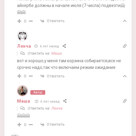
айхербе должны в начале июля (7 числа) подвезти🤗
🤗🤗
Ответить
0
Ленча
6 лет назад
Ответить на
Маша
вот и хорошо,у меня там корзина собирается,все не
срочно надо,так что включаем режим ожидания
Ответить
0
Автор
Маша
6 лет назад
Ответить на
Ленча
🤗🤗🤗
Ответить
0