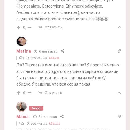
(Homosalate, Octocrylene, Ethylhexyl salicylate,
Avobenzone – это хим. фильтры), они часто
ощущаются комфортнее физических, ага🤗🤗🤗
Ответить
0
Marina
6 лет назад
Ответить на
Маша
Да? Ты состав именно этого нашла? Я просто именно
этот не нашла, а у другого из синей серии в описании
был указан цинк и титан на одном из сайтов 🙁
обидно. Я решила, что вся серия такая
Ответить
0
Автор
Маша
6 лет назад
Ответить на
Marina