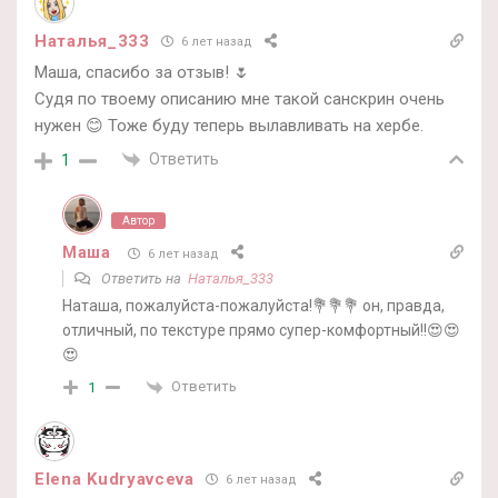
Наталья_333
6 лет назад
Маша, спасибо за отзыв! 🌷
Судя по твоему описанию мне такой санскрин очень
нужен 😊 Тоже буду теперь вылавливать на хербе.
Ответить
1
Автор
Маша
6 лет назад
Ответить на
Наталья_333
Наташа, пожалуйста-пожалуйста!💐💐💐 он, правда,
отличный, по текстуре прямо супер-комфортный!!😍😍
😍
Ответить
1
Elena Kudryavceva
6 лет назад