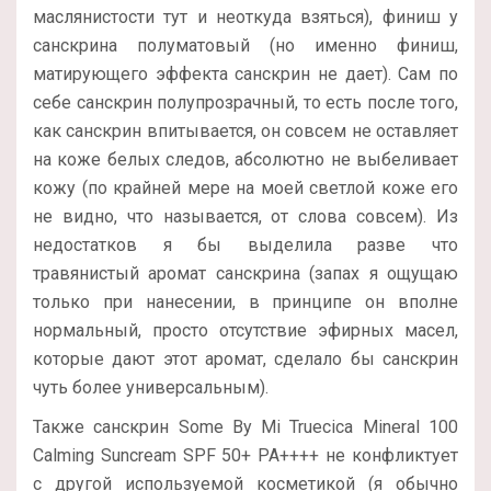
маслянистости тут и неоткуда взяться), финиш у
санскрина полуматовый (но именно финиш,
матирующего эффекта санскрин не дает). Сам по
себе санскрин полупрозрачный, то есть после того,
как санскрин впитывается, он совсем не оставляет
на коже белых следов, абсолютно не выбеливает
кожу (по крайней мере на моей светлой коже его
не видно, что называется, от слова совсем). Из
недостатков я бы выделила разве что
травянистый аромат санскрина (запах я ощущаю
только при нанесении, в принципе он вполне
нормальный, просто отсутствие эфирных масел,
которые дают этот аромат, сделало бы санскрин
чуть более универсальным).
Также санскрин Some By Mi Truecica Mineral 100
Calming Suncream SPF 50+ PA++++ не конфликтует
с другой используемой косметикой (я обычно