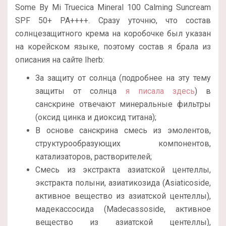
Some By Mi Truecica Mineral 100 Calming Suncream
SPF 50+ PA++++. Сразу уточню, что состав
солнцезащитного крема на коробочке был указан
на корейском языке, поэтому состав я брала из
описания на сайте Iherb:
За защиту от солнца (подробнее на эту тему
защиты от солнца
я писала здесь
) в
санскрине отвечают минеральные фильтры
(оксид цинка и диоксид титана);
В основе санскрина смесь из эмолентов,
структурообразующих компонентов,
катализаторов, растворителей;
Смесь из экстракта азиатской центеллы,
экстракта полыни, азиатикозида (Asiaticoside,
активное вещество из азиатской центеллы),
мадекассосида (Madecassoside, активное
вещество из азиатской центеллы),