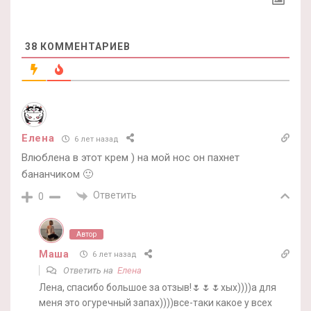
38
КОММЕНТАРИЕВ
Елена
6 лет назад
Влюблена в этот крем ) на мой нос он пахнет
бананчиком 🙂
Ответить
0
Автор
Маша
6 лет назад
Ответить на
Елена
Лена, спасибо большое за отзыв!🌷🌷🌷хых))))а для
меня это огуречный запах))))все-таки какое у всех