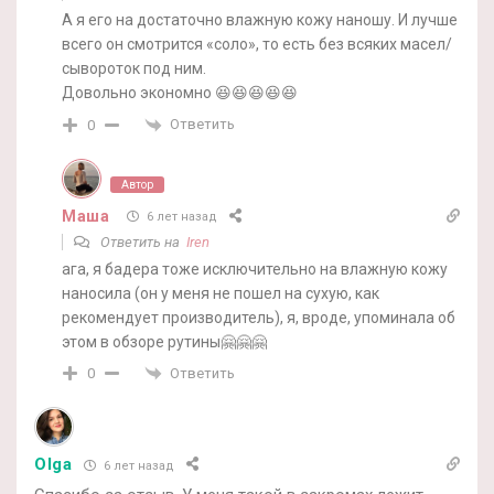
А я его на достаточно влажную кожу наношу. И лучше
всего он смотрится «соло», то есть без всяких масел/
сывороток под ним.
Довольно экономно 😆😆😆😆😆
Ответить
0
Автор
Маша
6 лет назад
Ответить на
Iren
ага, я бадера тоже исключительно на влажную кожу
наносила (он у меня не пошел на сухую, как
рекомендует производитель), я, вроде, упоминала об
этом в обзоре рутины🤗🤗🤗
Ответить
0
Olga
6 лет назад