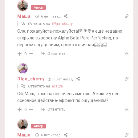
Автор
Маша
6 лет назад
Ответить на
Olga_cherry
Оля, пожалуйста-пожалуйста!💐💐💐я еще недавно
открыла сыворотку Alpha Beta Pore Perfecting, по
первым ощущениям, прямо отличная🤗🤗🤗
Ответить
0
Olga_cherry
6 лет назад
Ответить на
Маша
Ой, Маш, тоже на нее очень смотрю. А какое у нее
основное действие-эффект по ощущениям?
Ответить
0
Автор
Маша
6 лет назад