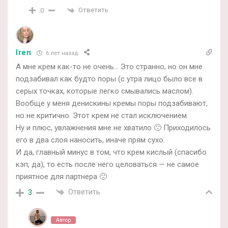
Ответить
0
Iren
6 лет назад
А мне крем как-то не очень… Это странно, но он мне
подзабивал как будто поры (с утра лицо было все в
серых точках, которые легко смывались маслом).
Вообще у меня денискины кремы поры подзабивают,
но не критично. Этот крем не стал исключением.
Ну и плюс, увлажнения мне не хватило 🙁 Приходилось
его в два слоя наносить, иначе прям сухо.
И да, главный минус в том, что крем кислый (спасибо
кэп, да), то есть после него целоваться — не самое
приятное для партнера 🙁
Ответить
3
Автор