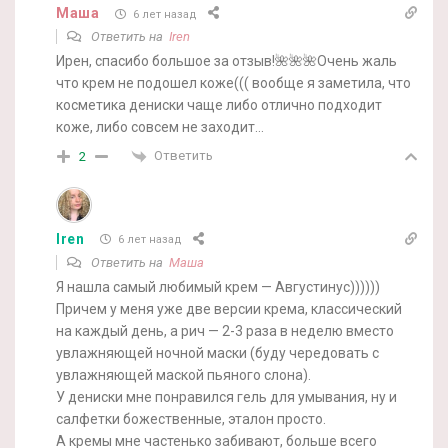
Маша
6 лет назад
Ответить на
Iren
Ирен, спасибо большое за отзыв!🌺🌺🌺Очень жаль
что крем не подошел коже((( вообще я заметила, что
косметика дениски чаще либо отлично подходит
коже, либо совсем не заходит…
Ответить
2
Iren
6 лет назад
Ответить на
Маша
Я нашла самый любимый крем — Августинус))))))
Причем у меня уже две версии крема, классический
на каждый день, а рич — 2-3 раза в неделю вместо
увлажняющей ночной маски (буду чередовать с
увлажняющей маской пьяного слона).
У дениски мне понравился гель для умывания, ну и
салфетки божественные, эталон просто.
А кремы мне частенько забивают, больше всего