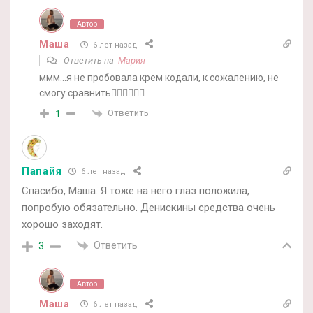
Автор
Маша
6 лет назад
Ответить на
Мария
ммм…я не пробовала крем кодали, к сожалению, не
смогу сравнить🤷‍♀️🤷‍♀️🤷‍♀️
Ответить
1
Папайя
6 лет назад
Спасибо, Маша. Я тоже на него глаз положила,
попробую обязательно. Денискины средства очень
хорошо заходят.
Ответить
3
Автор
Маша
6 лет назад