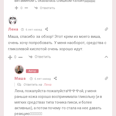
витамином С оказалась слишком «злой»🤗🤗🤗
Ответить
0
Лена
6 лет назад
Маша, спасибо за обзор! Этот крем из моего виша,
очень хочу попробовать. У меня наоборот, средства с
гликолевой кислотой очень хорошо идут.
Ответить
0
Автор
Маша
6 лет назад
Ответить на
Лена
Лена, пожалуйста-пожалуйста!🌹🌹🌹ой, у меня
раньше кожа хорошо воспринимала гликольку (и в
мягких средствах типа тоника пикси, и более
активных), а потом почему-то стала на нее давать
реакцию🤷‍♀️🤷‍♀️🤷‍♀️