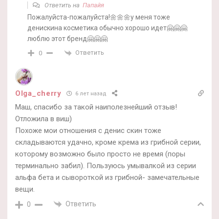
Ответить на
Папайя
Пожалуйста-пожалуйста!🌼🌼🌼у меня тоже
денискина косметика обычно хорошо идет🤗🤗🤗
люблю этот бренд🤗🤗🤗
Ответить
0
Olga_cherry
6 лет назад
Маш, спасибо за такой наиполезнейший отзыв!
Отложила в виш)
Похоже мои отношения с денис скин тоже
складываются удачно, кроме крема из грибной серии,
которому возможно было просто не время (поры
терминально забил). Пользуюсь умывалкой из серии
альфа бета и сывороткой из грибной- замечательные
вещи.
Ответить
0