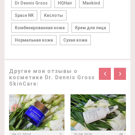
Dr Dennis Gross
HQHair
Mankind
Space NK
Кислоты
Комбинированная кожа
Крем для лица
Нормальная кожа
Сухая кожа
Другие мои отзывы о
‹
›
косметике Dr. Dennis Gross
SkinCare:
06.11.2024
2
25.08.2020
48