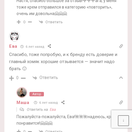
Настя, спасибо большое за отзыв!🌹🌹🌹ага, у меня
тоже крем отправился в категорию «повторить»,
очень им довольна🤗🤗🤗
Ответить
0
Ева
6 лет назад
Спасибо, тоже попробую, и к бренду есть доверие и
главный хомяк хорошие отзывается — значит надо
брать 🙂
Ответить
0
Автор
Маша
6 лет назад
Ответить на
Ева
Пожалуйста-пожалуйста, Ева!🌺🌺🌺надеюсь, крем
↓
понравится!🤗🤗🤗
Ответить
0