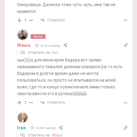
Оморовица. Дениска тоже чуть-чуть, мне так не
нравится.
Ответить
1
Автор
Маша
6 лет назад
Ответить на
Iren
хых))))а для меня крем бадера вот прямо
нааааамного тяжелее дениски оказался (ну то есть
бадером я долгое время даже не могла
пользоваться, он просто не впитывался на моей
коже, где-то в конце осени/начале зимы только
смогла ввести его в рутину)🤗🤗🤗
Ответить
1
Iren
6 лет назад
Ответить на
Маша