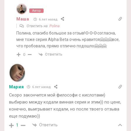
Автор
Маша
6 лет назад
Ответить на
Polina
Полина, спасибо большое за отзыв!🌻🌻🌻согласна,
мне тоже серия Alpha Beta очень нравится🤗🤗🤗все,
что пробовала, прямо отлично подошло🤗🤗🤗
Ответить
0
Мария
6 лет назад
Скоро закончится мой философи с кислотами)
выбираю между кодали винная серия и этим)) по цене,
конечно, выигрывает кодали, но после твоего отзыва
еще подумаю))
Ответить
1