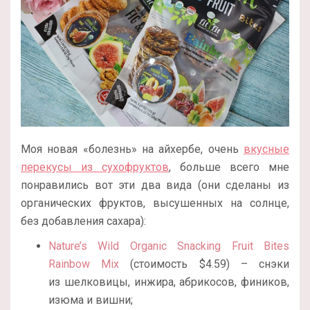
Моя новая «болезнь» на айхербе, очень
вкусные
перекусы из сухофруктов
, больше всего мне
понравились вот эти два вида (они сделаны из
органических фруктов, высушенных на солнце,
без добавления сахара):
Nature’s Wild Organic Snacking Fruit Bites
Rainbow Mix
(стоимость $4.59) – снэки
из шелковицы, инжира, абрикосов, фиников,
изюма и вишни;