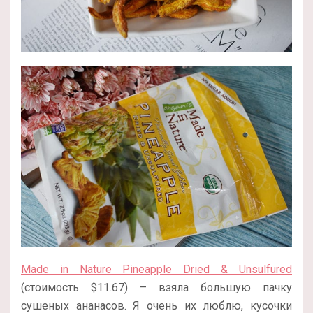
Made in Nature Pineapple Dried & Unsulfured
(стоимость $11.67) – взяла большую пачку
сушеных ананасов. Я очень их люблю, кусочки