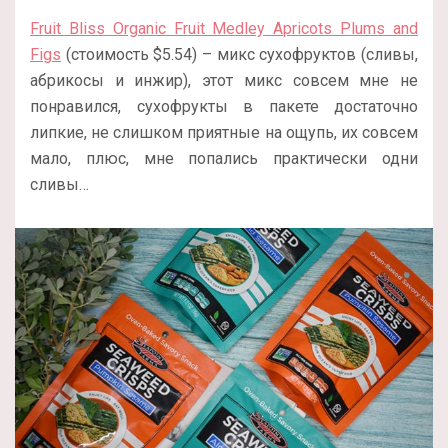
Fruit Bliss Organic Fruit Medley Apricots Plums and
Figs
(стоимость $5.54) – микс сухофруктов (сливы,
абрикосы и инжир), этот микс совсем мне не
понравился, сухофрукты в пакете достаточно
липкие, не слишком приятные на ощупь, их совсем
мало, плюс, мне попались практически одни
сливы…