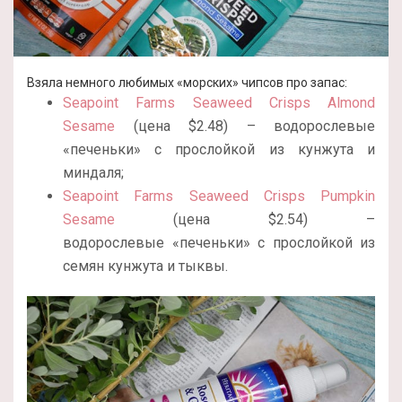
Взяла немного любимых «морских» чипсов про запас:
Seapoint Farms Seaweed Crisps Almond
Sesame
(цена $2.48) – водорослевые
«печеньки» с прослойкой из кунжута и
миндаля;
Seapoint Farms Seaweed Crisps Pumpkin
Sesame
(цена $2.54) –
водорослевые «печеньки» с прослойкой из
семян кунжута и тыквы.