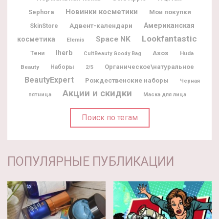
Новинки косметики
Мои покупки
Sephora
Адвент-календари
Американская
SkinStore
Lookfantastic
Space NK
косметика
Elemis
Iherb
Asos
Тени
Huda
CultBeauty Goody Bag
Органическое\натуральное
Beauty
Наборы
2/5
BeautyExpert
Рождественские наборы
Черная
Акции и скидки
пятница
Маска для лица
Поиск по тегам
ПОПУЛЯРНЫЕ ПУБЛИКАЦИИ