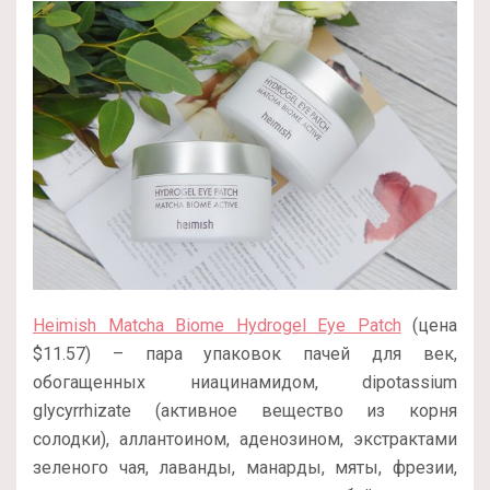
Heimish Matcha Biome Hydrogel Eye Patch
(цена
$11.57) – пара упаковок пачей для век,
обогащенных ниацинамидом, dipotassium
glycyrrhizate (активное вещество из корня
солодки), аллантоином, аденозином, экстрактами
зеленого чая, лаванды, манарды, мяты, фрезии,