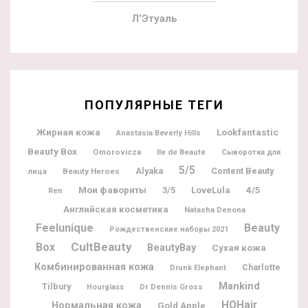
Л’Этуаль
ПОПУЛЯРНЫЕ ТЕГИ
Жирная кожа
Lookfantastic
Anastasia Beverly Hills
Beauty Box
Omorovicza
Ile de Beaute
Сыворотка для
5/5
Alyaka
Content Beauty
Beauty Heroes
лица
Мои фавориты
3/5
LoveLula
4/5
Ren
Английская косметика
Natasha Denona
Feelunique
Beauty
Рождественские наборы 2021
CultBeauty
Box
BeautyBay
Сухая кожа
Комбинированная кожа
Charlotte
Drunk Elephant
Mankind
Tilbury
Dr Dennis Gross
Hourglass
HQHair
Нормальная кожа
Gold Apple