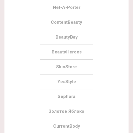
Net-A-Porter
ContentBeauty
BeautyBay
BeautyHeroes
SkinStore
YesStyle
Sephora
Золотое Яблоко
CurrentBody