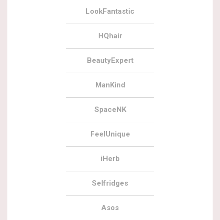
LookFantastic
HQhair
BeautyExpert
ManKind
SpaceNK
FeelUnique
iHerb
Selfridges
Asos