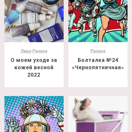
Лицо
Разное
Разное
О моем уходе за
Болталка №24
кожей весной
«Чернопятничная»
2022