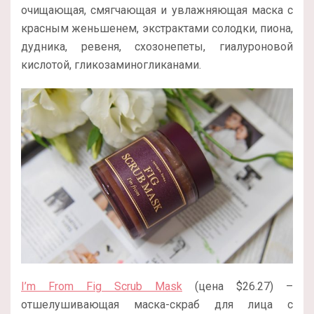
очищающая, смягчающая и увлажняющая маска с
красным женьшенем, экстрактами солодки, пиона,
дудника, ревеня, схозонепеты, гиалуроновой
кислотой, гликозаминогликанами.
I’m From Fig Scrub Mask
(цена $26.27) –
отшелушивающая маска-скраб для лица с