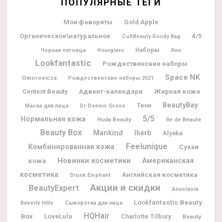
ПОПУЛЯРНЫЕ ТЕГИ
Мои фавориты
Gold Apple
Органическое\натуральное
4/5
CultBeauty Goody Bag
Наборы
Черная пятница
Hourglass
Ren
Lookfantastic
Рождественские наборы
Space NK
Omorovicza
Рождественские наборы 2021
Адвент-календари
Жирная кожа
Content Beauty
BeautyBay
Dr Dennis Gross
Тени
Маска для лица
5/5
Нормальная кожа
Huda Beauty
Ile de Beaute
Beauty Box
Mankind
Iherb
Alyaka
Feelunique
Комбинированная кожа
Сухая
Новинки косметики
Американская
кожа
косметика
Английская косметика
Drunk Elephant
Акции и скидки
BeautyExpert
Anastasia
Lookfantastic Beauty
Beverly Hills
Сыворотка для лица
HQHair
Box
LoveLula
Charlotte Tilbury
Beauty