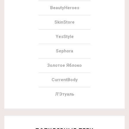
BeautyHeroes
SkinStore
YesStyle
Sephora
Золотое Яблоко
CurrentBody
Л’Этуаль