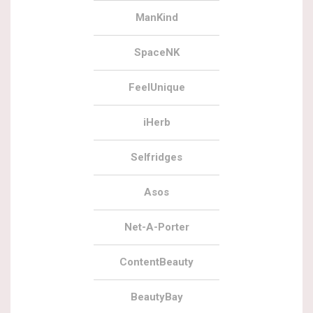
ManKind
SpaceNK
FeelUnique
iHerb
Selfridges
Asos
Net-A-Porter
ContentBeauty
BeautyBay