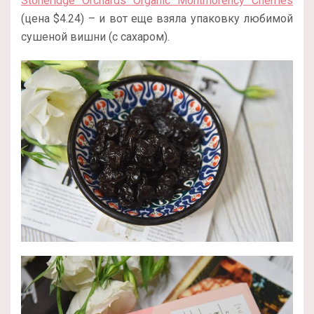
Stoneridge Orchards Organic Montmorency Cherries
(цена $4.24) – и вот еще взяла упаковку любимой
сушеной вишни (с сахаром).