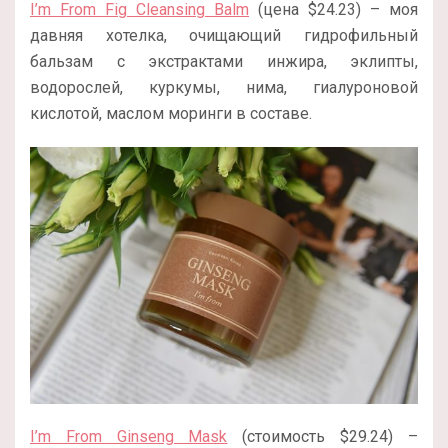
I’m From Fig Cleansing Balm
(цена $24.23) – моя
давняя хотелка, очищающий гидрофильный
бальзам с экстрактами инжира, эклипты,
водорослей, куркумы, нима, гиалуроновой
кислотой, маслом моринги в составе.
I’m From Ginseng Mask
(стоимость $29.24) –