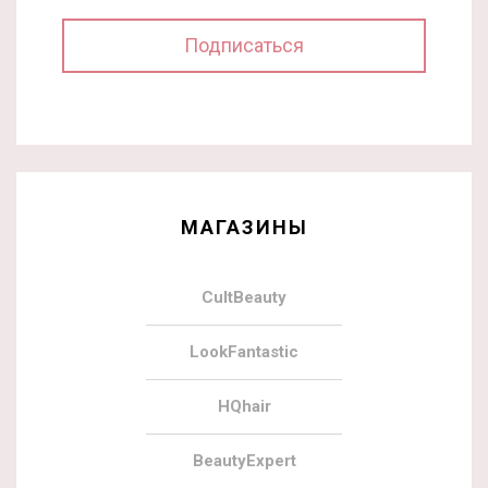
МАГАЗИНЫ
CultBeauty
LookFantastic
HQhair
BeautyExpert