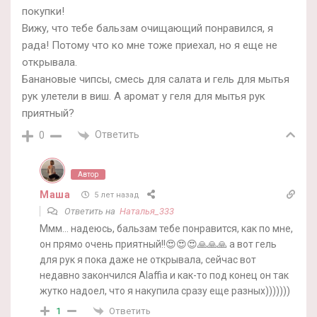
покупки!
Вижу, что тебе бальзам очищающий понравился, я
рада! Потому что ко мне тоже приехал, но я еще не
открывала.
Банановые чипсы, смесь для салата и гель для мытья
рук улетели в виш. А аромат у геля для мытья рук
приятный?
Ответить
0
Автор
Маша
5 лет назад
Ответить на
Наталья_333
Ммм… надеюсь, бальзам тебе понравится, как по мне,
он прямо очень приятный!!😍😍😍🙏🙏🙏 а вот гель
для рук я пока даже не открывала, сейчас вот
недавно закончился Alaffia и как-то под конец он так
жутко надоел, что я накупила сразу еще разных)))))))
Ответить
1