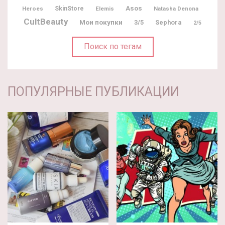
Asos
Heroes
SkinStore
Elemis
Natasha Denona
CultBeauty
Мои покупки
3/5
Sephora
2/5
Поиск по тегам
ПОПУЛЯРНЫЕ ПУБЛИКАЦИИ