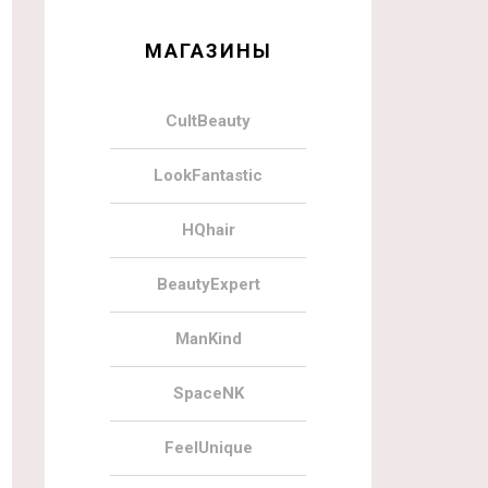
МАГАЗИНЫ
CultBeauty
LookFantastic
HQhair
BeautyExpert
ManKind
SpaceNK
FeelUnique