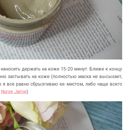
 наносить держать на коже 15-20 минут. Ближе к концу
нно застывать на коже (полностью маска не высыхает,
о я все равно сбрызгиваю ее мистом, либо чаще всего
т
Nurse Jamie
).