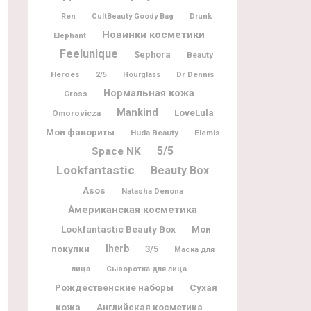
Ren
CultBeauty Goody Bag
Drunk
Новинки косметики
Elephant
Feelunique
Sephora
Beauty
Heroes
Dr Dennis
2/5
Hourglass
Нормальная кожа
Gross
Mankind
LoveLula
Omorovicza
Мои фавориты
Huda Beauty
Elemis
5/5
Space NK
Lookfantastic
Beauty Box
Asos
Natasha Denona
Американская косметика
Lookfantastic Beauty Box
Мои
покупки
Iherb
3/5
Маска для
лица
Сыворотка для лица
Рождественские наборы
Сухая
кожа
Английская косметика