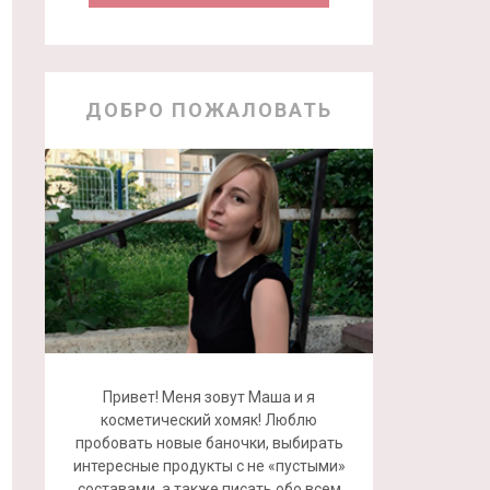
ДОБРО ПОЖАЛОВАТЬ
Привет! Меня зовут Маша и я
косметический хомяк! Люблю
пробовать новые баночки, выбирать
интересные продукты с не «пустыми»
составами, а также писать обо всем