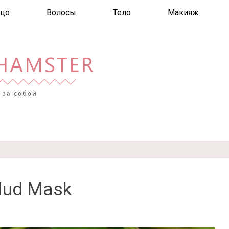
цо
Волосы
Тело
Макияж
Mud Mask