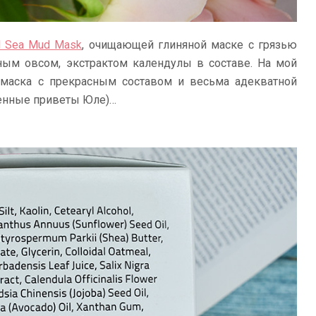
d Sea Mud Mask
, очищающей глиняной маске с грязью
ным овсом, экстрактом календулы в составе. На мой
я маска с прекрасным составом и весьма адекватной
менные приветы Юле)…