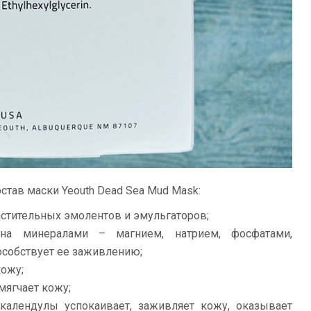
став маски Yeouth Dead Sea Mud Mask:
астительных эмолентов и эмульгаторов;
на минералами – магнием, натрием, фосфатами,
особствует ее заживлению;
кожу;
мягчает кожу;
 календулы успокаивает, заживляет кожу, оказывает