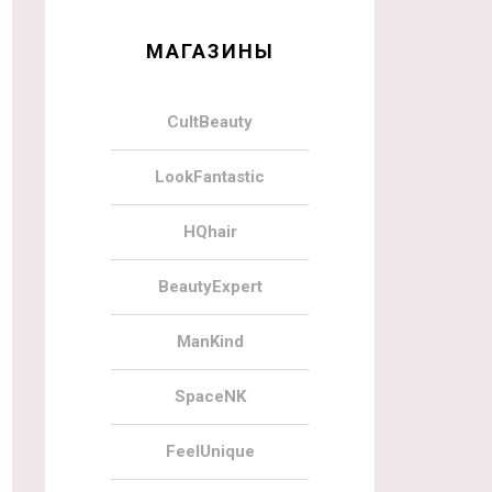
МАГАЗИНЫ
CultBeauty
LookFantastic
HQhair
BeautyExpert
ManKind
SpaceNK
FeelUnique