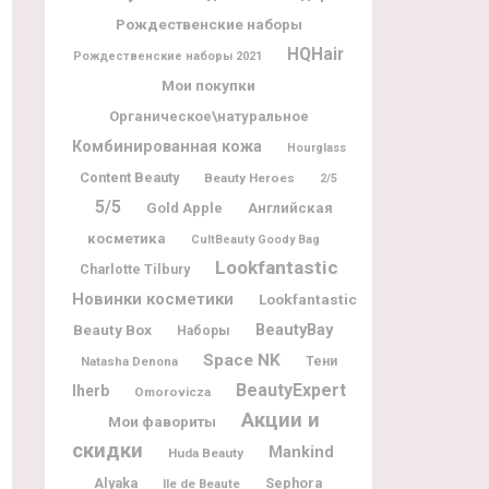
Рождественские наборы
HQHair
Рождественские наборы 2021
Мои покупки
Органическое\натуральное
Комбинированная кожа
Hourglass
Content Beauty
Beauty Heroes
2/5
5/5
Gold Apple
Английская
косметика
CultBeauty Goody Bag
Lookfantastic
Charlotte Tilbury
Новинки косметики
Lookfantastic
BeautyBay
Beauty Box
Наборы
Space NK
Natasha Denona
Тени
BeautyExpert
Iherb
Omorovicza
Акции и
Мои фавориты
скидки
Mankind
Huda Beauty
Alyaka
Sephora
Ile de Beaute