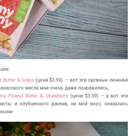
шек:
 Butter & Grape
(цена $3.59) – вот эти овсяные печенья
рахисового масла мне очень даже понравились;
y Peanut Butter & Strawberry
(цена $3.59) – а вот эти
пасты и клубничного джема, на мой вкус, оказались
рными.