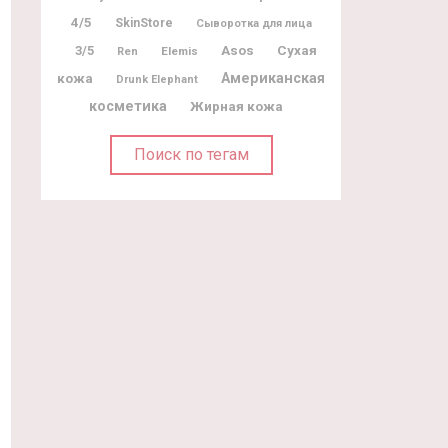
4/5
SkinStore
Сыворотка для лица
3/5
Asos
Сухая
Elemis
Ren
Американская
кожа
Drunk Elephant
косметика
Жирная кожа
Поиск по тегам