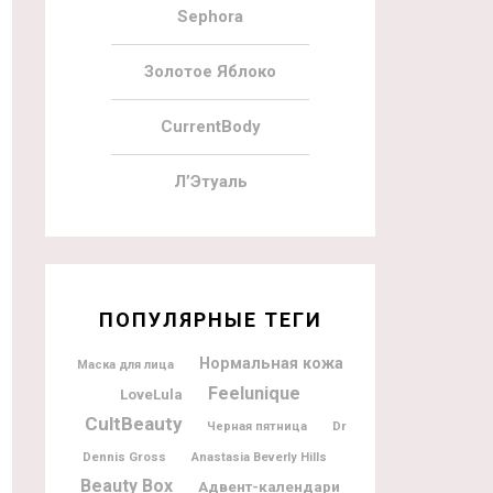
Sephora
Золотое Яблоко
CurrentBody
Л’Этуаль
ПОПУЛЯРНЫЕ ТЕГИ
Нормальная кожа
Маска для лица
Feelunique
LoveLula
CultBeauty
Dr
Черная пятница
Dennis Gross
Anastasia Beverly Hills
Beauty Box
Адвент-календари