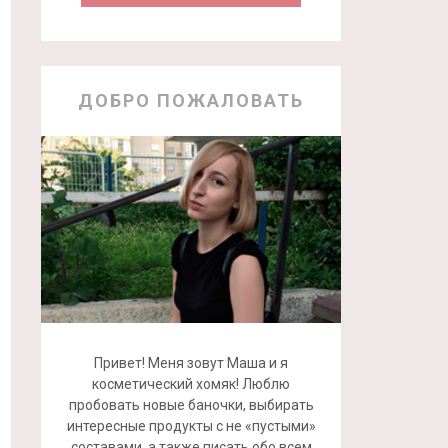
ДОБРО ПОЖАЛОВАТЬ
Привет! Меня зовут Маша и я
косметический хомяк! Люблю
пробовать новые баночки, выбирать
интересные продукты с не «пустыми»
составами, а также писать обо всем