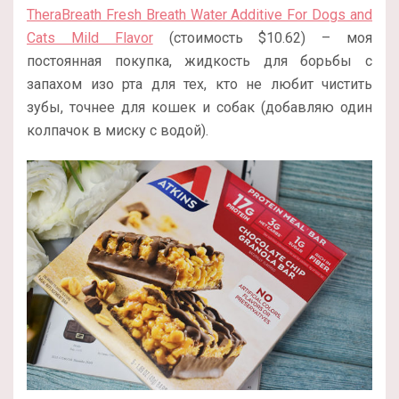
TheraBreath Fresh Breath Water Additive For Dogs and
Cats Mild Flavor
(стоимость $10.62) – моя
постоянная покупка, жидкость для борьбы с
запахом изо рта для тех, кто не любит чистить
зубы, точнее для кошек и собак (добавляю один
колпачок в миску с водой).