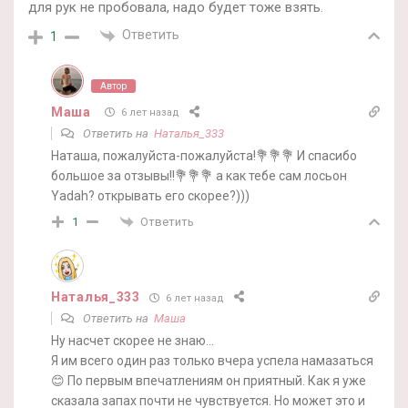
для рук не пробовала, надо будет тоже взять.
Ответить
1
Автор
Маша
6 лет назад
Ответить на
Наталья_333
Наташа, пожалуйста-пожалуйста!💐💐💐 И спасибо
большое за отзывы!!💐💐💐 а как тебе сам лосьон
Yadah? открывать его скорее?)))
Ответить
1
Наталья_333
6 лет назад
Ответить на
Маша
Ну насчет скорее не знаю…
Я им всего один раз только вчера успела намазаться
😊 По первым впечатлениям он приятный. Как я уже
сказала запах почти не чувствуется. Но может это и