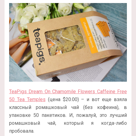
TeaPigs Dream On Chamomile Flowers Caffeine Free
50 Tea Temples
(цена $20.00) – и вот еще взяла
классный ромашковый чай (без кофеина), в
упаковке 50 пакетиков. И, пожалуй, это лучший
ромашковый чай, который я когда-либо
пробовала.