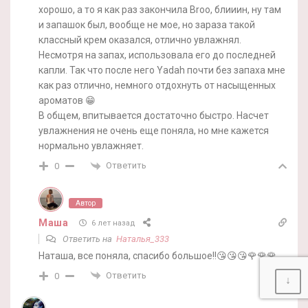
хорошо, а то я как раз закончила Broo, блииин, ну там
и запашок был, вообще не мое, но зараза такой
классный крем оказался, отлично увлажнял.
Несмотря на запах, использовала его до последней
капли. Так что после него Yadah почти без запаха мне
как раз отлично, немного отдохнуть от насыщенных
ароматов 😁
В общем, впитывается достаточно быстро. Насчет
увлажнения не очень еще поняла, но мне кажется
нормально увлажняет.
Ответить
0
Автор
Маша
6 лет назад
Ответить на
Наталья_333
Наташа, все поняла, спасибо большое!!😘😘😘🌹🌹🌹
Ответить
0
↓