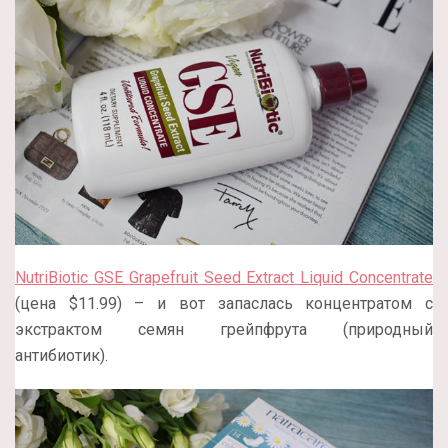
NutriBiotic GSE Grapefruit Seed Extract Liquid Concentrate
(цена $11.99) – и вот запаслась концентратом с
экстрактом семян грейпфрута (природный
антибиотик).