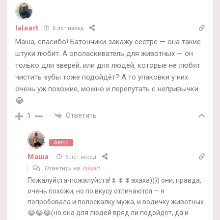
lalaart
6 лет назад
Маша, спасибо! Батончики закажу сестре — она такие
штуки любит. А ополаскиватель для животных — он
только для зверей, или для людей, которые не любят
чистить зубы тоже подойдёт? А то упаковки у них
очень уж похожие, можно и перепутать с непривычки
😂
Ответить
1
Автор
Маша
6 лет назад
Ответить на
lalaart
Пожалуйста-пожалуйста!🌷🌷🌷ахаха)))) они, правда,
очень похожи, но по вкусу отличаются — я
попробовала и полоскалку мужа, и водичку животных
😂😂😂(но она для людей вряд ли подойдёт, да и