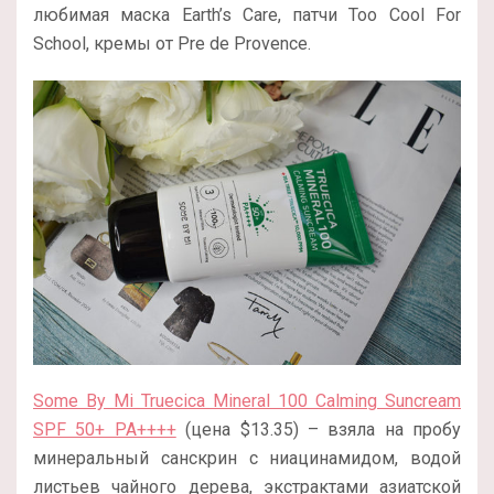
любимая маска Earth’s Care, патчи Too Cool For
School, кремы от Pre de Provence.
Some By Mi Truecica Mineral 100 Calming Suncream
SPF 50+ PA++++
(цена $13.35) – взяла на пробу
минеральный санскрин с ниацинамидом, водой
листьев чайного дерева, экстрактами азиатской