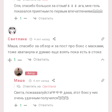
Оля, спасибо большое за отзыв!🌷🌷🌷 ага, мне гель
показался приятным по первым впечатлениям🤗🤗🤗
Ответить
1
Светлана
4 лет назад
Маша, спасибо за обзор и за пост про бокс с масками,
тоже хватанула и думаю еще взять пока есть в стоке.
Ответить
1
Автор
Маша
4 лет назад
Ответить на
Светлана
Света, пожаааалуйста!🌹🌹🌹 дааа, этот бокс у них
очень удачным получился🥰🥰🥰
Ответить
1