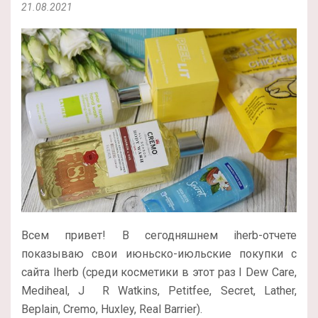
21.08.2021
Всем привет! В сегодняшнем iherb-отчете
показываю свои июньско-июльские покупки с
сайта Iherb (среди косметики в этот раз I Dew Care,
Mediheal, J
R Watkins, Petitfee, Secret, Lather,
Beplain, Cremo, Huxley, Real Barrier).