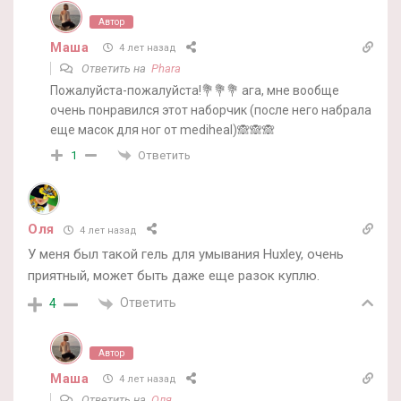
Автор
Маша
4 лет назад
Ответить на
Phara
Пожалуйста-пожалуйста!💐💐💐 ага, мне вообще
очень понравился этот наборчик (после него набрала
еще масок для ног от mediheal)🙈🙈🙈
Ответить
1
Oля
4 лет назад
У меня был такой гель для умывания Huxley, очень
приятный, может быть даже еще разок куплю.
Ответить
4
Автор
Маша
4 лет назад
Ответить на
Oля