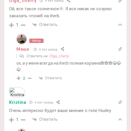
Olga_cherry
4 лет назад
Ой, все такое солнечное🌞. Я все никак не созрею
заказать чтониб на iherb.
Ответить
1
Автор
Маша
4 лет назад
Ответить на
Olga_cherry
ох, а у меня всегда на iherb полная корзина🙈🙈🙈😂😂
😂
Ответить
2
Kristina
4 лет назад
Очень интересно будет ваше мнение о геле Huxley.
Ответить
1