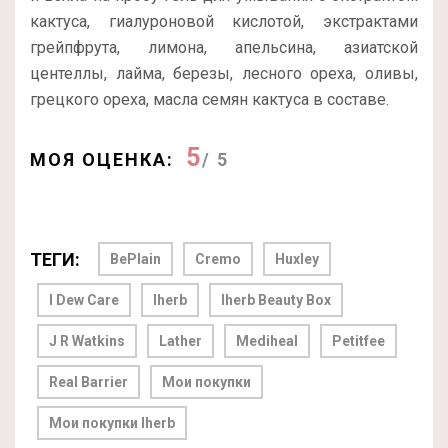
кактуса, гиалуроновой кислотой, экстрактами
грейпфрута, лимона, апельсина, азиатской
центеллы, лайма, березы, лесного ореха, оливы,
грецкого ореха, масла семян кактуса в составе.
5
МОЯ ОЦЕНКА:
/ 5
ТЕГИ:
BePlain
Cremo
Huxley
I Dew Care
Iherb
Iherb Beauty Box
J R Watkins
Lather
Mediheal
Petitfee
Real Barrier
Мои покупки
Мои покупки Iherb