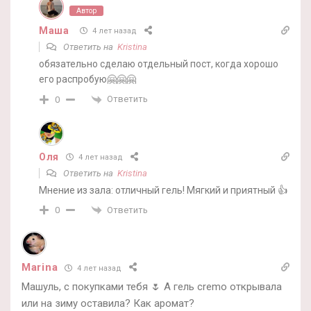
Автор
Маша
4 лет назад
Ответить на
Kristina
обязательно сделаю отдельный пост, когда хорошо
его распробую🤗🤗🤗
Ответить
0
Oля
4 лет назад
Ответить на
Kristina
Мнение из зала: отличный гель! Мягкий и приятный 👍
Ответить
0
Marina
4 лет назад
Машуль, с покупками тебя 🌷 А гель cremo открывала
или на зиму оставила? Как аромат?