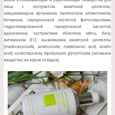
лица с экстрактом азиатской центеллы,
ниацинамидом, аргинином, пантенолом, аллантоином,
бетаином, гиалуроновой кислотой, фитостеролами,
гидролизированной гиалуроновой кислотой,
аденозином, экстрактами облепихи, мяты, бучу,
витамином В12, выжимками азиатской центеллы
(madecassoside, asiaticoside, madecassic acid, asiatic
acid), холестеролом, dipotassium glycyrrhizate (активное
вещество из корня солодки).