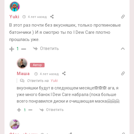
Yuki
4 лет назад
В этот раз почти без вкусняшек, только протеиновые
батончики ) И я смотрю ты по I Dew Care плотно
прошлась уже.
Ответить
1
Автор
Маша
4 лет назад
Ответить на
Yuki
вкусняшки будут в следующем месяце🙈🙈🙈 ага, я
уже много банок I Dew Care набрала (пока больше
всего понравился диски и очищающая маска🤗🤗🤗
Ответить
1