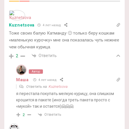
Kuznetsova
4 лет назад
Тоже своих балую Катманду 🙂 только беру кошкам
«маленькую курочку» мне она показалась чуть нежнее
чем обычная курица.
Ответить
2
Автор
Маша
4 лет назад
Ответить на
Kuznetsova
я перестала покупать мелкую курицу, она слишком
крошится в пакете (иногда треть пакета просто с
«мукой» так и остается)🤗🤗🤗
Ответить
2