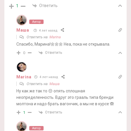
Ответить
1
Автор
Маша
4 лет назад
Ответить на
Marina
Спасибо, Марина!🌼🌼🌼 Неа, пока не открывала.
Ответить
0
Marina
4 лет назад
Ответить на
Маша
Ну как же так то 😔 опять сплошная
неопределенность. Вдруг это грааль типа бренди
молтона и надо брать вагончик, а мы не в курсе 🙈
Ответить
1
Автор