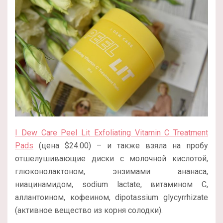
I Dew Care Peel Lit Exfoliating Vitamin C Treatment
Pads
(цена $24.00) – и также взяла на пробу
отшелушивающие диски с молочной кислотой,
глюконолактоном, энзимами ананаса,
ниацинамидом, sodium lactate, витамином С,
аллантоином, кофеином, dipotassium glycyrrhizate
(активное вещество из корня солодки).