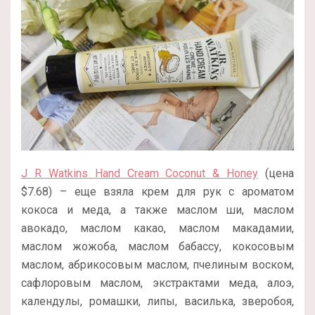
J R Watkins Hand Cream Coconut & Honey
(цена
$7.68) – еще взяла крем для рук с ароматом
кокоса и меда, а также маслом ши, маслом
авокадо, маслом какао, маслом макадамии,
маслом жожоба, маслом бабассу, кокосовым
маслом, абрикосовым маслом, пчелиным воском,
сафлоровым маслом, экстрактами меда, алоэ,
календулы, ромашки, липы, василька, зверобоя,