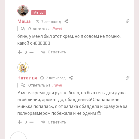
Автор
Маша
7 лет назад
Ответить на
Pavel
блин, у меня был этот крем, но я совсем не помню,
какой он🤷‍♀️🤷‍♀️🤷‍♀️
Ответить
0
Наталья
7 лет назад
Ответить на
Pavel
У меня крема для рук не было, но был гель для душа
этой линии, аромат да, обалденный! Сначала мне
минька попалась, я от запаха обалдела и сразу же за
полноразмером побежала и не одним 😊
Ответить
0