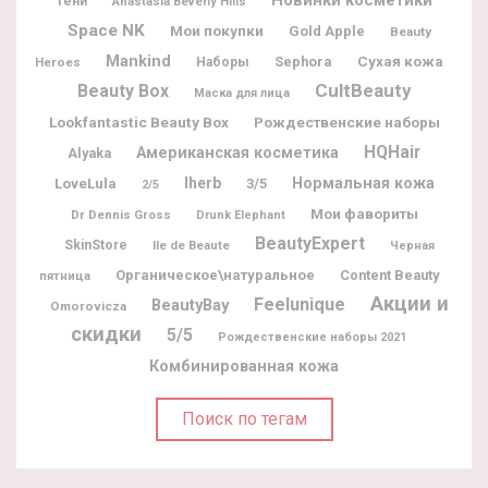
Тени
Anastasia Beverly Hills
Space NK
Мои покупки
Gold Apple
Beauty
Mankind
Sephora
Сухая кожа
Heroes
Наборы
CultBeauty
Beauty Box
Маска для лица
Lookfantastic Beauty Box
Рождественские наборы
HQHair
Американская косметика
Alyaka
Iherb
Нормальная кожа
LoveLula
3/5
2/5
Мои фавориты
Dr Dennis Gross
Drunk Elephant
BeautyExpert
SkinStore
Ile de Beaute
Черная
Органическое\натуральное
Content Beauty
пятница
Акции и
Feelunique
BeautyBay
Omorovicza
скидки
5/5
Рождественские наборы 2021
Комбинированная кожа
Поиск по тегам