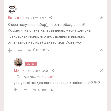
Евгения
7 лет назад
Вчера получила набор)) просто обалденный!
Косметичка очень качественная, маска для сна
прекрасна- темно, что аж страшно и никаких
отпечатков на лице) фантастика. Советую
Ответить
0
Автор
Маша
7 лет назад
Ответить на
Евгения
ура-ура))) поздравляю с приездом наборчика!💐💐💐
Ответить
0