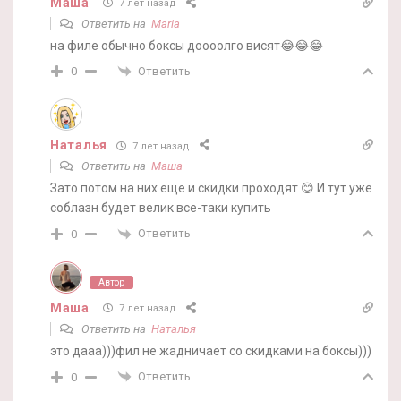
Маша
7 лет назад
Ответить на
Maria
на филе обычно боксы доооолго висят😂😂😂
Ответить
0
Наталья
7 лет назад
Ответить на
Маша
Зато потом на них еще и скидки проходят 😊 И тут уже
соблазн будет велик все-таки купить
Ответить
0
Автор
Маша
7 лет назад
Ответить на
Наталья
это дааа)))фил не жадничает со скидками на боксы)))
Ответить
0