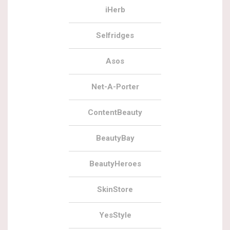
iHerb
Selfridges
Asos
Net-A-Porter
ContentBeauty
BeautyBay
BeautyHeroes
SkinStore
YesStyle