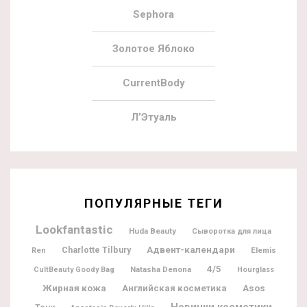
Sephora
Золотое Яблоко
CurrentBody
Л’Этуаль
ПОПУЛЯРНЫЕ ТЕГИ
Lookfantastic
Huda Beauty
Сыворотка для лица
Адвент-календари
Charlotte Tilbury
Elemis
Ren
4/5
Natasha Denona
CultBeauty Goody Bag
Hourglass
Жирная кожа
Английская косметика
Asos
Новинки косметики