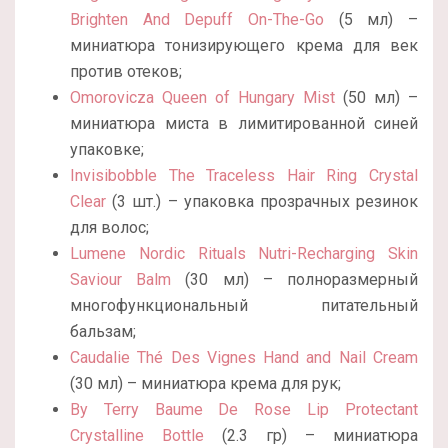
Brighten And Depuff On-The-Go
(5 мл) –
миниатюра тонизирующего крема для век
против отеков;
Omorovicza Queen of Hungary Mist
(50 мл) –
миниатюра миста в лимитированной синей
упаковке;
Invisibobble The Traceless Hair Ring Crystal
Clear
(3 шт.) – упаковка прозрачных резинок
для волос;
Lumene Nordic Rituals Nutri-Recharging Skin
Saviour Balm
(30 мл) – полноразмерный
многофункциональный питательный
бальзам;
Caudalie Thé Des Vignes Hand and Nail Cream
(30 мл) – миниатюра крема для рук;
By Terry Baume De Rose Lip Protectant
Crystalline Bottle
(2.3 гр) – миниатюра