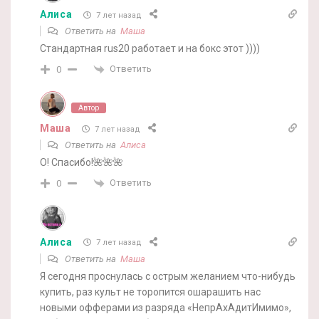
Алиса
7 лет назад
Ответить на
Маша
Стандартная rus20 работает и на бокс этот ))))
Ответить
0
Автор
Маша
7 лет назад
Ответить на
Алиса
О! Спасибо!🌺🌺🌺
Ответить
0
Алиса
7 лет назад
Ответить на
Маша
Я сегодня проснулась с острым желанием что-нибудь
купить, раз культ не торопится ошарашить нас
новыми офферами из разряда «НепрАхАдитИмимо»,