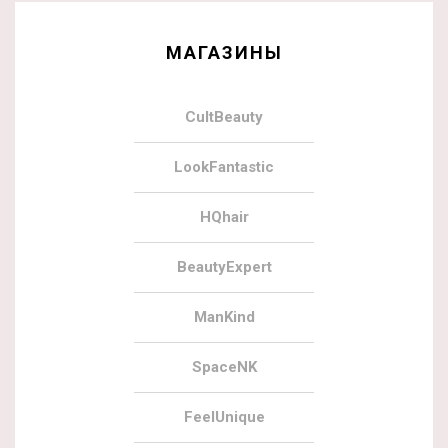
МАГАЗИНЫ
CultBeauty
LookFantastic
HQhair
BeautyExpert
ManKind
SpaceNK
FeelUnique