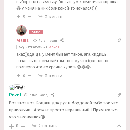
выбор пал на Фильку, больно уж косметичка хороша
😂 у меня на них бзик какой-то начался))))
Ответить
0
Автор
Маша
7 лет назад
Ответить на
Алиса
ахах)))да-да, у меня бывает такое, ага, сидишь,
лазаешь по всем сайтам, потому что буквально
приперло что-то срочно купить😂😂😂
Ответить
0
Pavel
7 лет назад
Вот этот вот Кодали для рук в бордовой тубе ток что
прикончил ! Аромат просто нереальный ! Прям жалко,
что закончился😟
Ответить
0