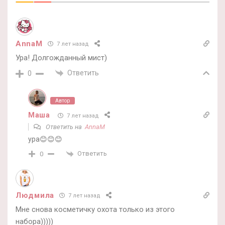
AnnaM
7 лет назад
Ура! Долгожданный мист)
Ответить
0
Автор
Маша
7 лет назад
Ответить на
AnnaM
ура😊😊😊
Ответить
0
Людмила
7 лет назад
Мне снова косметичку охота только из этого
набора)))))