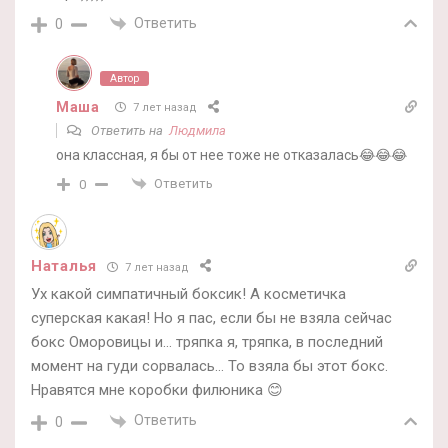
Ответить
0
Автор
Маша
7 лет назад
Ответить на
Людмила
она классная, я бы от нее тоже не отказалась😂😂😂
Ответить
0
Наталья
7 лет назад
Ух какой симпатичный боксик! А косметичка
суперская какая! Но я пас, если бы не взяла сейчас
бокс Оморовицы и… тряпка я, тряпка, в последний
момент на гуди сорвалась… То взяла бы этот бокс.
Нравятся мне коробки филюника 😊
Ответить
0