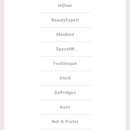
HQhair
BeautyExpert
ManKind
SpaceNK
FeelUnique
iHerb
Selfridges
Asos
Net-A-Porter