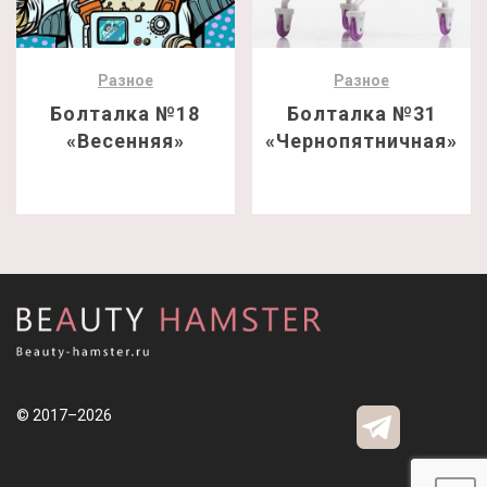
Разное
Разное
Болталка №18
Болталка №31
«Весенняя»
«Чернопятничная»
© 2017–2026