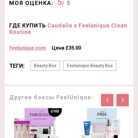
5
МОЯ ОЦЕНКА:
/ 5
ГДЕ КУПИТЬ
Caudalie x Feelunique Clean
Routine
feelunique.com
Цена £35.00
ТЕГИ:
Beauty Box
Feelunique Beauty Box
Другие боксы FeelUnique:
‹
›