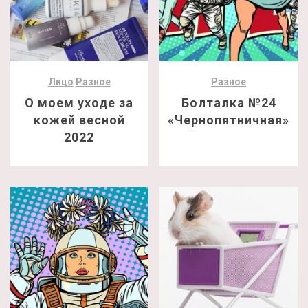
Лицо
Разное
Разное
О моем уходе за
Болталка №24
кожей весной
«Чернопятничная»
2022