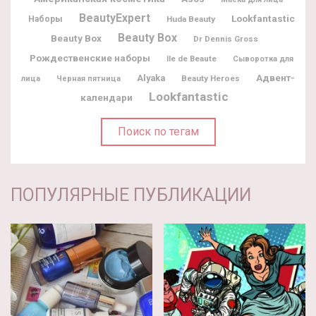
BeautyExpert
Lookfantastic
Наборы
Huda Beauty
Beauty Box
Beauty Box
Dr Dennis Gross
Рождественские наборы
Ile de Beaute
Сыворотка для
Адвент-
Alyaka
Beauty Heroes
лица
Черная пятница
Lookfantastic
календари
Поиск по тегам
ПОПУЛЯРНЫЕ ПУБЛИКАЦИИ