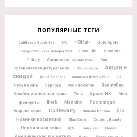
ПОПУЛЯРНЫЕ ТЕГИ
HQHair
3/5
Gold Apple
CultBeauty Goody Bag
LoveLula
Charlotte
Рождественские наборы 2021
Tilbury
Английская косметика
Ren
Акции и
Органическое\натуральное
Omorovicza
скидки
Drunk Elephant
Anastasia Beverly Hills
2/5
BeautyBay
Мои покупки
Сухая кожа
Sephora
Space NK
Комбинированная кожа
Мои
Тени
Feelunique
фавориты
Iherb
Mankind
CultBeauty
5/5
Жирная кожа
Natasha Denona
Новинки косметики
Content Beauty
SkinStore
Нормальная кожа
4/5
Elemis
Hourglass
Американская косметика
Asos
Маска для лица