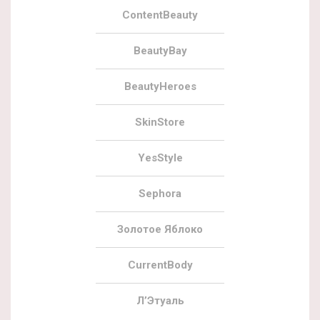
ContentBeauty
BeautyBay
BeautyHeroes
SkinStore
YesStyle
Sephora
Золотое Яблоко
CurrentBody
Л’Этуаль