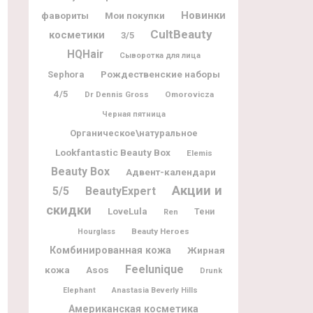
Новинки
фавориты
Мои покупки
CultBeauty
косметики
3/5
HQHair
Сыворотка для лица
Рождественские наборы
Sephora
4/5
Dr Dennis Gross
Omorovicza
Черная пятница
Органическое\натуральное
Lookfantastic Beauty Box
Elemis
Beauty Box
Адвент-календари
Акции и
5/5
BeautyExpert
скидки
LoveLula
Тени
Ren
Beauty Heroes
Hourglass
Комбинированная кожа
Жирная
Feelunique
кожа
Asos
Drunk
Elephant
Anastasia Beverly Hills
Американская косметика