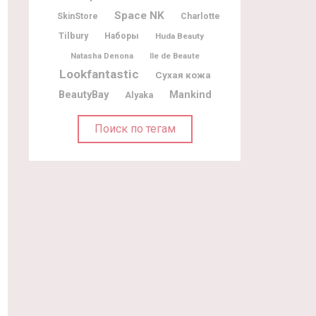
Space NK
Charlotte
SkinStore
Tilbury
Наборы
Huda Beauty
Natasha Denona
Ile de Beaute
Lookfantastic
Сухая кожа
BeautyBay
Mankind
Alyaka
Поиск по тегам