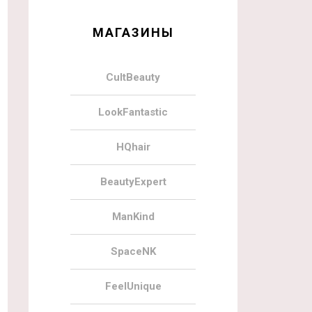
МАГАЗИНЫ
CultBeauty
LookFantastic
HQhair
BeautyExpert
ManKind
SpaceNK
FeelUnique