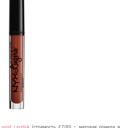
iquid Lipstick
(стоимость £7.00) – матовая помада в