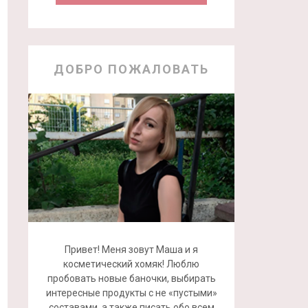
ДОБРО ПОЖАЛОВАТЬ
Привет! Меня зовут Маша и я
косметический хомяк! Люблю
пробовать новые баночки, выбирать
интересные продукты с не «пустыми»
составами, а также писать обо всем