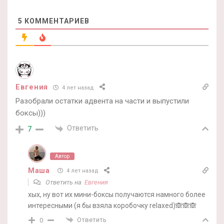
5
КОММЕНТАРИЕВ
Евгения
4 лет назад
Разобрали остатки адвента на части и выпустили
боксы)))
Ответить
7
Автор
Маша
4 лет назад
Ответить на
Евгения
хых, ну вот их мини-боксы получаются намного более
интересными (я бы взяла коробочку relaxed)🙈🙈🙈
Ответить
0