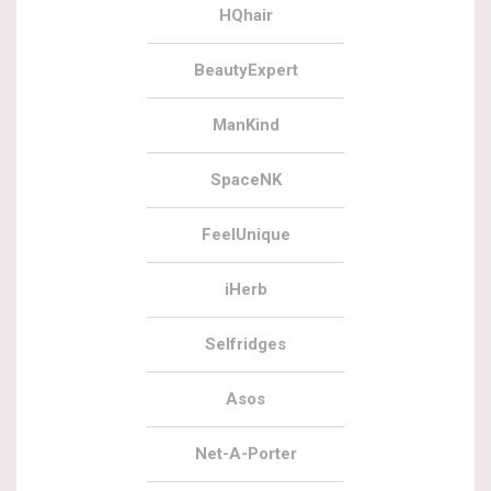
HQhair
BeautyExpert
ManKind
SpaceNK
FeelUnique
iHerb
Selfridges
Asos
Net-A-Porter