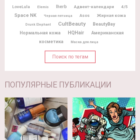
Iherb
Адвент-календари
LoveLula
4/5
Elemis
Space NK
Жирная кожа
Asos
Черная пятница
CultBeauty
BeautyBay
Drunk Elephant
HQHair
Нормальная кожа
Американская
косметика
Маска для лица
Поиск по тегам
ПОПУЛЯРНЫЕ ПУБЛИКАЦИИ