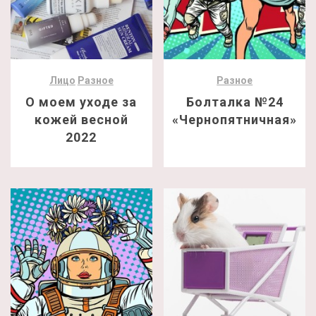
Лицо
Разное
Разное
О моем уходе за
Болталка №24
кожей весной
«Чернопятничная»
2022