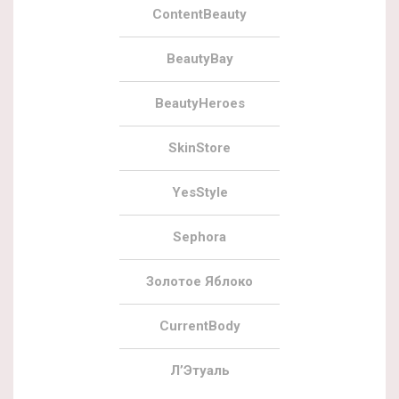
ContentBeauty
BeautyBay
BeautyHeroes
SkinStore
YesStyle
Sephora
Золотое Яблоко
CurrentBody
Л’Этуаль