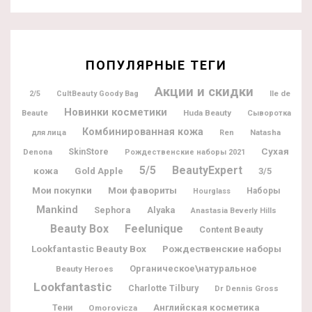
ПОПУЛЯРНЫЕ ТЕГИ
Акции и скидки
Ile de
2/5
CultBeauty Goody Bag
Новинки косметики
Beaute
Huda Beauty
Сыворотка
Комбинированная кожа
Natasha
для лица
Ren
Сухая
Denona
SkinStore
Рождественские наборы 2021
5/5
BeautyExpert
кожа
Gold Apple
3/5
Мои покупки
Мои фавориты
Наборы
Hourglass
Mankind
Sephora
Alyaka
Anastasia Beverly Hills
Beauty Box
Feelunique
Content Beauty
Lookfantastic Beauty Box
Рождественские наборы
Органическое\натуральное
Beauty Heroes
Lookfantastic
Charlotte Tilbury
Dr Dennis Gross
Английская косметика
Тени
Omorovicza