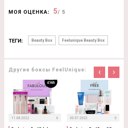
5
МОЯ ОЦЕНКА:
/ 5
ТЕГИ:
Beauty Box
Feelunique Beauty Box
Другие боксы FeelUnique:
‹
›
11.08.2022
6
30.07.2022
0