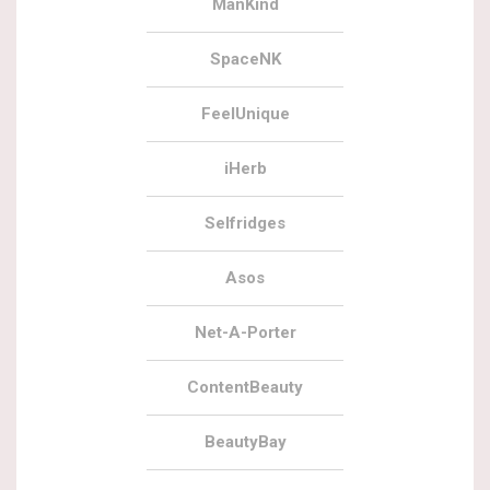
ManKind
SpaceNK
FeelUnique
iHerb
Selfridges
Asos
Net-A-Porter
ContentBeauty
BeautyBay