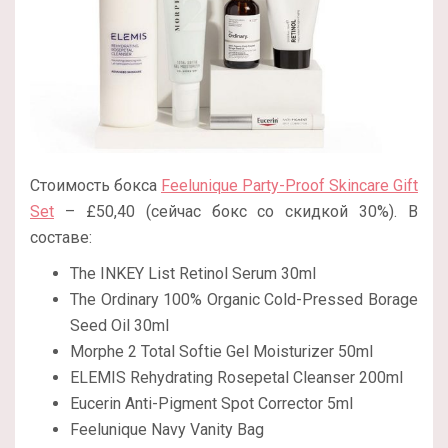
Стоимость бокса
Feelunique Party-Proof Skincare Gift
Set
– £50,40 (сейчас бокс со скидкой
30%). В
составе:
The INKEY List Retinol Serum 30ml
The Ordinary 100% Organic Cold-Pressed Borage
Seed Oil 30ml
Morphe 2 Total Softie Gel Moisturizer 50ml
ELEMIS Rehydrating Rosepetal Cleanser 200ml
Eucerin Anti-Pigment Spot Corrector 5ml
Feelunique Navy Vanity Bag