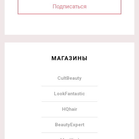
МАГАЗИНЫ
CultBeauty
LookFantastic
HQhair
BeautyExpert