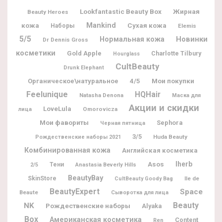
Lookfantastic Beauty Box
Жирная
Beauty Heroes
кожа
Mankind
Сухая кожа
Наборы
Elemis
5/5
Новинки
Нормальная кожа
Dr Dennis Gross
косметики
Gold Apple
Charlotte Tilbury
Hourglass
CultBeauty
Drunk Elephant
Мои покупки
Органическое\натуральное
4/5
Feelunique
HQHair
Natasha Denona
Маска для
Акции и скидки
LoveLula
Omorovicza
лица
Мои фавориты
Sephora
Черная пятница
3/5
Huda Beauty
Рождественские наборы 2021
Комбинированная кожа
Английская косметика
Iherb
Asos
Тени
2/5
Anastasia Beverly Hills
BeautyBay
SkinStore
Ile de
CultBeauty Goody Bag
BeautyExpert
Space
Beaute
Сыворотка для лица
Beauty
NK
Рождественские наборы
Alyaka
Box
Американская косметика
Content
Ren