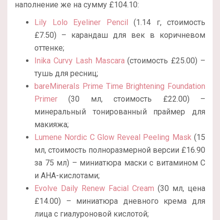
наполнение же на сумму £104.10:
Lily Lolo Eyeliner Pencil
(1.14 г, стоимость
£7.50) – карандаш для век в коричневом
оттенке;
Inika Curvy Lash Mascara
(стоимость £25.00) –
тушь для ресниц;
bareMinerals Prime Time Brightening Foundation
Primer
(30 мл, стоимость £22.00) –
минеральный тонированный праймер для
макияжа;
Lumene Nordic C Glow Reveal Peeling Mask
(15
мл, стоимость полноразмерной версии £16.90
за 75 мл) – миниатюра маски с витамином С
и AHA-кислотами;
Evolve Daily Renew Facial Cream
(30 мл, цена
£14.00) – миниатюра дневного крема для
лица с гиалуроновой кислотой;