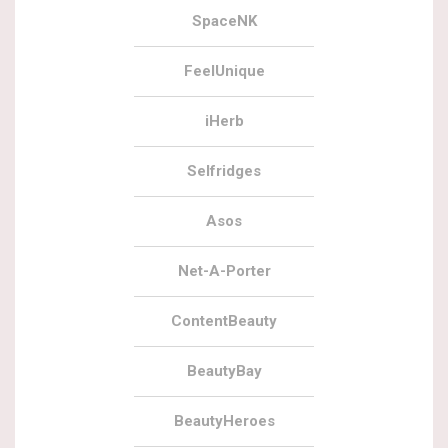
SpaceNK
FeelUnique
iHerb
Selfridges
Asos
Net-A-Porter
ContentBeauty
BeautyBay
BeautyHeroes