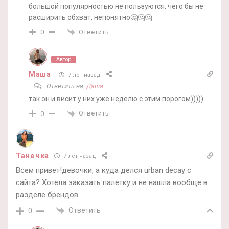
большой популярностью не пользуются, чего бы не
расширить обхват, непонятно🤔🤔🤔
Ответить
0
Автор
Маша
7 лет назад
Ответить на
Даша
так он и висит у них уже неделю с этим порогом)))))
Ответить
0
Танечка
7 лет назад
Всем привет!девочки, а куда делся urban decay с
сайта? Хотела заказать палетку и не нашла вообще в
разделе брендов
Ответить
0