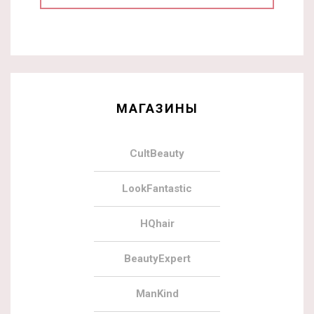
МАГАЗИНЫ
CultBeauty
LookFantastic
HQhair
BeautyExpert
ManKind