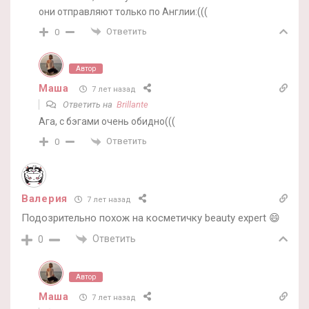
они отправляют только по Англии:(((
Ответить
0
Автор
Маша
7 лет назад
Ответить на
Brillante
Ага, с бэгами очень обидно(((
Ответить
0
Валерия
7 лет назад
Подозрительно похож на косметичку beauty expert 😄
Ответить
0
Автор
Маша
7 лет назад