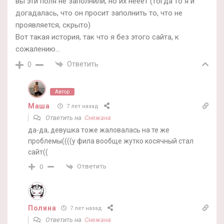
вы эти поля не заполнили, но их нееет (тогда то я и
догадалась, что он просит заполнить то, что не
проявляется, скрыто)
Вот такая история, так что я без этого сайта, к
сожалению…
Ответить
0
Автор
Маша
7 лет назад
Ответить на
Снежана
да-да, девушка тоже жаловалась на те же
проблемы((((у фила вообще жутко косячный стал
сайт((
Ответить
0
Полина
7 лет назад
Ответить на
Снежана