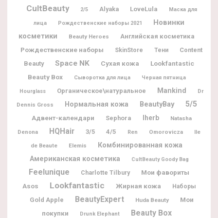
CultBeauty
Alyaka
LoveLula
2/5
Маска для
Новинки
лица
Рождественские наборы 2021
косметики
Английская косметика
Beauty Heroes
Рождественские наборы
Content
SkinStore
Тени
Space NK
Lookfantastic
Beauty
Сухая кожа
Beauty Box
Сыворотка для лица
Черная пятница
Mankind
Органическое\натуральное
Dr
Hourglass
5/5
BeautyBay
Нормальная кожа
Dennis Gross
Адвент-календари
Iherb
Sephora
Natasha
HQHair
3/5
4/5
Denona
Omorovicza
Ile
Ren
Комбинированная кожа
de Beaute
Elemis
Американская косметика
CultBeauty Goody Bag
Feelunique
Мои фавориты
Charlotte Tilbury
Lookfantastic
Жирная кожа
Asos
Наборы
BeautyExpert
Мои
Gold Apple
Huda Beauty
Beauty Box
покупки
Drunk Elephant