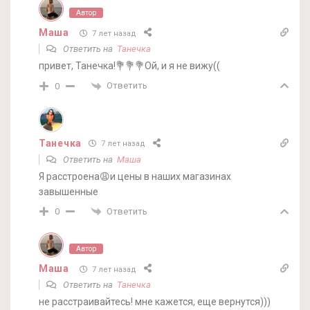
Автор
Маша
7 лет назад
Ответить на
Танечка
привет, Танечка!💐💐💐Ой, и я не вижу((
Ответить
0
Танечка
7 лет назад
Ответить на
Маша
Я расстроена😩и цены в наших магазинах
завышенные
Ответить
0
Автор
Маша
7 лет назад
Ответить на
Танечка
не расстраивайтесь! мне кажется, еще вернутся)))