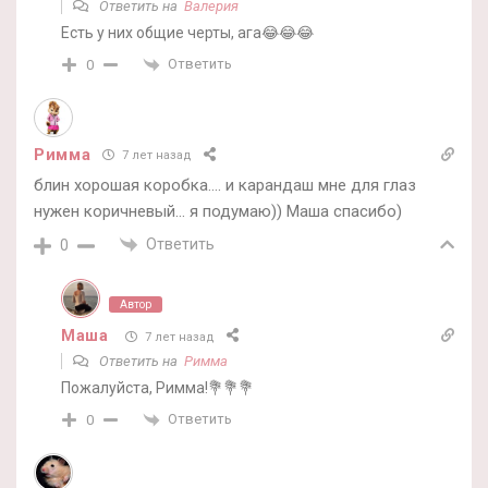
Ответить на
Валерия
Есть у них общие черты, ага😂😂😂
Ответить
0
Римма
7 лет назад
блин хорошая коробка…. и карандаш мне для глаз
нужен коричневый… я подумаю)) Маша спасибо)
Ответить
0
Автор
Маша
7 лет назад
Ответить на
Римма
Пожалуйста, Римма!💐💐💐
Ответить
0