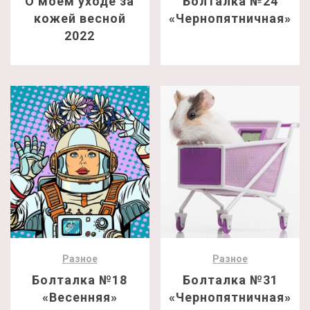
О моем уходе за
Болталка №24
кожей весной
«Чернопятничная»
2022
Разное
Разное
Болталка №18
Болталка №31
«Весенняя»
«Чернопятничная»