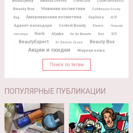
BeautyBay
Lookfantastic
LoveLula
Natasha Denona
Новинки косметики
Beauty Box
CultBeauty Goody
Американская косметика
Sephora
4/5
Bag
Адвент-календари
Content Beauty
Elemis
Черная
Iherb
Alyaka
3/5
Ile de Beaute
пятница
Ren
BeautyExpert
Beauty Box
Dr Dennis Gross
Акции и скидки
Жирная кожа
Поиск по тегам
ПОПУЛЯРНЫЕ ПУБЛИКАЦИИ