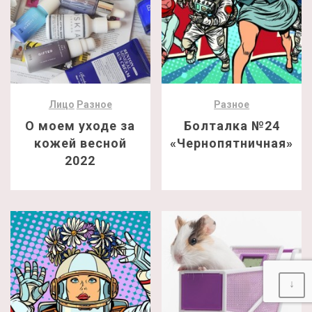
Лицо
Разное
Разное
О моем уходе за
Болталка №24
кожей весной
«Чернопятничная»
2022
↓