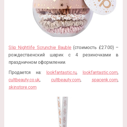
Slip Nightlife Scrunchie Bauble
(стоимость £27.00) –
рождественский шарик с 4 резиночками в
праздничном оформлении.
Продается на:
lookfantastic.ru
,
lookfantastic.com
,
cultbeauty.co.uk
,
cultbeauty.com
,
spacenk.com
,
skinstore.com