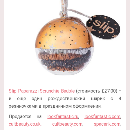
Slip Paparazzi Scrunchie Bauble
(стоимость £27.00) –
и еще один рождественский шарик с 4
резиночками в праздничном оформлении.
Продается на:
lookfantastic.ru
,
lookfantastic.com
,
cultbeauty.co.uk
,
cultbeauty.com
,
spacenk.com
,