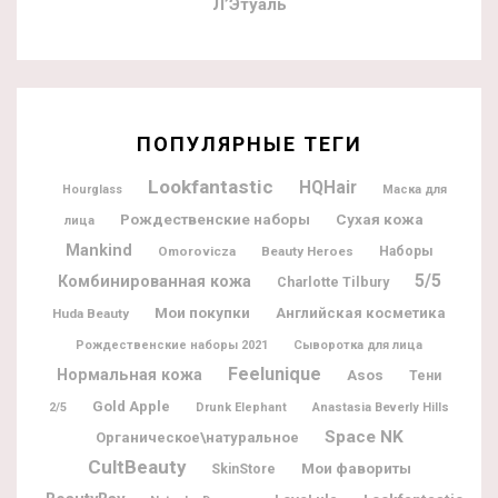
Л’Этуаль
ПОПУЛЯРНЫЕ ТЕГИ
Lookfantastic
HQHair
Hourglass
Маска для
Рождественские наборы
Сухая кожа
лица
Mankind
Omorovicza
Beauty Heroes
Наборы
5/5
Комбинированная кожа
Charlotte Tilbury
Мои покупки
Английская косметика
Huda Beauty
Рождественские наборы 2021
Сыворотка для лица
Feelunique
Нормальная кожа
Asos
Тени
Gold Apple
2/5
Drunk Elephant
Anastasia Beverly Hills
Space NK
Органическое\натуральное
CultBeauty
Мои фавориты
SkinStore