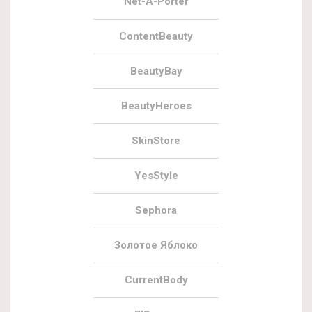
Net-A-Porter
ContentBeauty
BeautyBay
BeautyHeroes
SkinStore
YesStyle
Sephora
Золотое Яблоко
CurrentBody