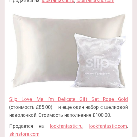
Продается на:
lookfantastic.ru
,
lookfantastic.com
Slip Love Me I’m Delicate Gift Set Rose Gold
(стоимость £85.00) – и еще один набор с шелковой
наволочкой. Стоимость наполнения £100.00.
Продается на:
lookfantastic.ru
,
lookfantastic.com
,
skinstore.com