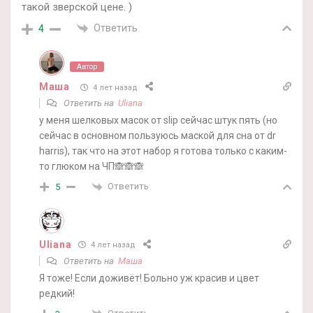
такой зверской цене. )
Ответить
4
Автор
Маша
4 лет назад
Ответить на
Uliana
у меня шелковых масок от slip сейчас штук пять (но
сейчас в основном пользуюсь маской для сна от dr
harris), так что на этот набор я готова только с каким-
то глюком на ЧП🙈🙈🙈
Ответить
5
Uliana
4 лет назад
Ответить на
Маша
Я тоже! Если доживёт! Больно уж красив и цвет
редкий!