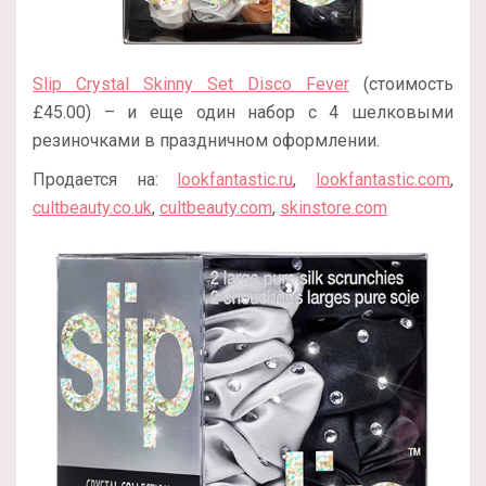
Slip Crystal Skinny Set Disco Fever
(стоимость
£45.00) – и еще один набор с 4 шелковыми
резиночками в праздничном оформлении.
Продается на:
lookfantastic.ru
,
lookfantastic.com
,
cultbeauty.co.uk
,
cultbeauty.com
,
skinstore.com