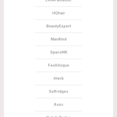
LookFantastic
HQhair
BeautyExpert
ManKind
SpaceNK
FeelUnique
iHerb
Selfridges
Asos