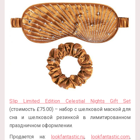
Slip Limited Edition Celestial Nights Gift Set
(стоимость £75.00) – набор с шелковой маской для
сна и шелковой резинкой в лимитированном
праздничном оформлении.
Продается на:
lookfantastic.ru
,
lookfantastic.com
,