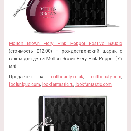
Molton Brown Fiery Pink Pepper Festive Bauble
(стоимость £12.00) – рождественский шарик с
гелем для душа Molton Brown Fiery Pink Pepper (75
мл).
Продается на:
cultbeauty.co.uk
,
cultbeauty.com
,
feelunique.com
,
lookfantastic.ru
,
lookfantastic.com