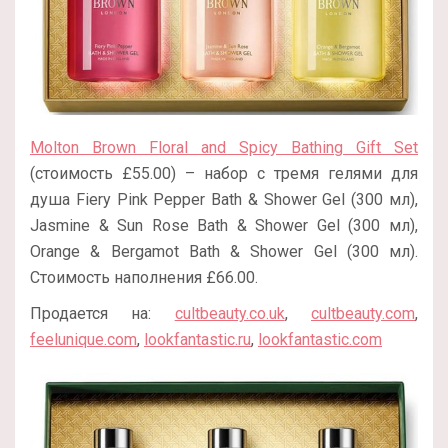
Molton Brown Floral and Spicy Bathing Gift Set
(стоимость £55.00) – набор с тремя гелями для
душа Fiery Pink Pepper Bath & Shower Gel (300 мл),
Jasmine & Sun Rose Bath & Shower Gel (300 мл),
Orange & Bergamot Bath & Shower Gel (300 мл).
Стоимость наполнения £66.00.
Продается на:
cultbeauty.co.uk
,
cultbeauty.com
,
feelunique.com
,
lookfantastic.ru
,
lookfantastic.com