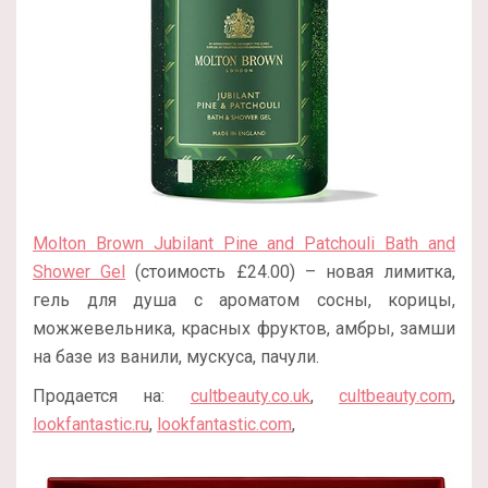
Molton Brown Jubilant Pine and Patchouli Bath and
Shower Gel
(стоимость £24.00) – новая лимитка,
гель для душа с ароматом сосны, корицы,
можжевельника, красных фруктов, амбры, замши
на базе из ванили, мускуса, пачули.
Продается на:
cultbeauty.co.uk
,
cultbeauty.com
,
lookfantastic.ru
,
lookfantastic.com
,