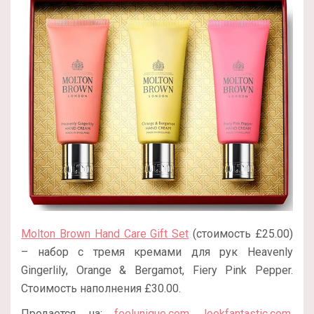
Molton Brown Hand Care Gift Set
(стоимость £25.00)
– набор с тремя кремами для рук Heavenly
Gingerlily, Orange & Bergamot, Fiery Pink Pepper.
Стоимость наполнения £30.00.
Продается на:
feelunique.com
,
lookfantastic.com
,