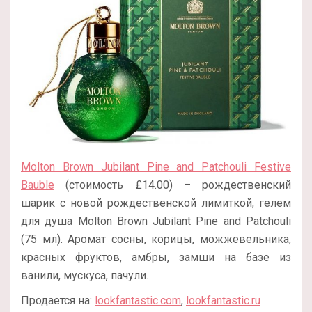
Molton Brown Jubilant Pine and Patchouli Festive
Bauble
(стоимость £14.00) – рождественский
шарик с новой рождественской лимиткой, гелем
для душа Molton Brown Jubilant Pine and Patchouli
(75 мл). Аромат сосны, корицы, можжевельника,
красных фруктов, амбры, замши на базе из
ванили, мускуса, пачули.
Продается на:
lookfantastic.com
,
lookfantastic.ru