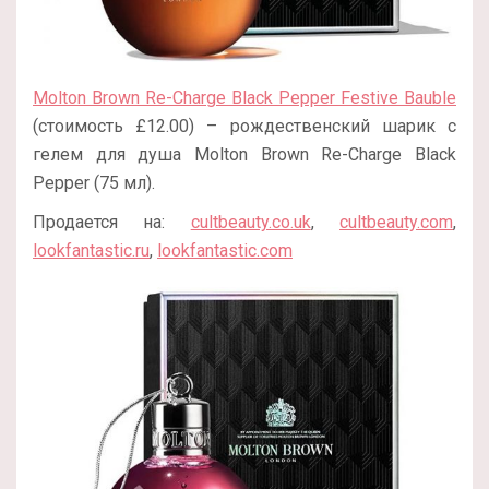
Molton Brown Re-Charge Black Pepper Festive Bauble
(стоимость £12.00) – рождественский шарик с
гелем для душа Molton Brown Re-Charge Black
Pepper (75 мл).
Продается на:
cultbeauty.co.uk
,
cultbeauty.com
,
lookfantastic.ru
,
lookfantastic.com