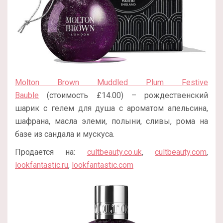
Molton Brown Muddled Plum Festive
Bauble
(стоимость £14.00) – рождественский
шарик с гелем для душа с ароматом апельсина,
шафрана, масла элеми, полыни, сливы, рома на
базе из сандала и мускуса.
Продается на:
cultbeauty.co.uk
,
cultbeauty.com
,
lookfantastic.ru
,
lookfantastic.com