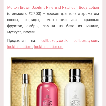
Molton Brown Jubilant Pine and Patchouli Body Lotion
(стоимость £27.00) – лосьон для тела с ароматом
сосны, корицы, можжевельника, красных
фруктов, амбры, замши на базе из ванили,
мускуса, пачули.
Продается на:
cultbeauty.co.uk
,
cultbeauty.com
,
lookfantastic.ru
,
lookfantastic.com