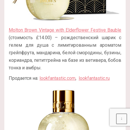
Molton Brown Vintage with Elderflower Festive Bauble
(стоимость £14.00) – рождественский шарик с
гелем для душа с лимитированным ароматом
грейпфрута, мандарина, белой смородины, бузины,
кориандра, петитгрейна на базе из ветивера, бобов
тонка и амбры.
Продается на:
lookfantastic.com
,
lookfantastic.ru
↓