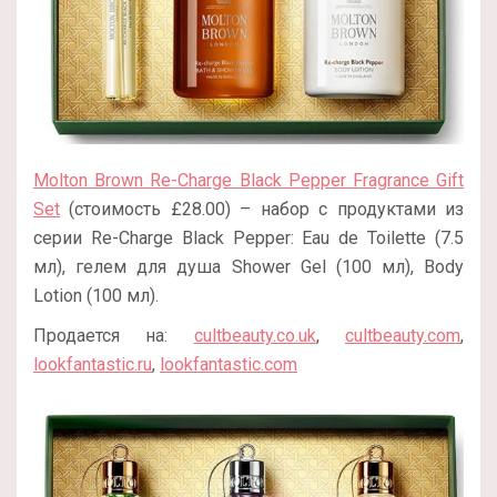
Molton Brown Re-Charge Black Pepper Fragrance Gift
Set
(стоимость £28.00) – набор с продуктами из
серии Re-Charge Black Pepper: Eau de Toilette (7.5
мл), гелем для душа Shower Gel (100 мл), Body
Lotion (100 мл).
Продается на:
cultbeauty.co.uk
,
cultbeauty.com
,
lookfantastic.ru
,
lookfantastic.com