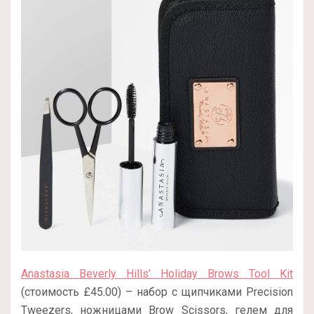
Anastasia Beverly Hills’ Holiday Brows Tool Kit
(стоимость
£
45.00
) – набор с щипчиками Precision
Tweezers, ножницами Brow Scissors, гелем для