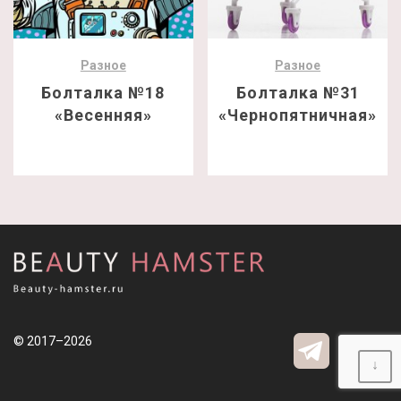
Разное
Разное
Болталка №18
Болталка №31
«Весенняя»
«Чернопятничная»
© 2017–2026
↓