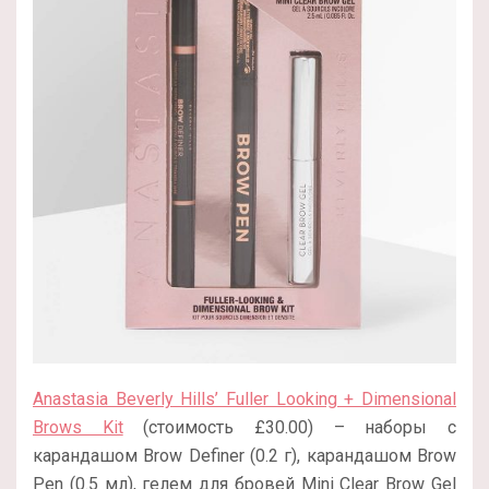
Anastasia Beverly Hills’ Fuller Looking + Dimensional
Brows Kit
(стоимость £30.00) – наборы с
карандашом Brow Definer (0.2 г), карандашом Brow
Pen (0.5 мл), гелем для бровей Mini Clear Brow Gel