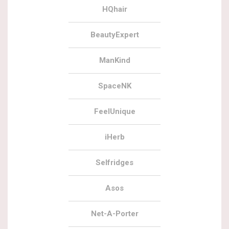
HQhair
BeautyExpert
ManKind
SpaceNK
FeelUnique
iHerb
Selfridges
Asos
Net-A-Porter