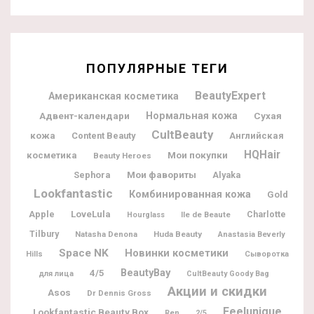
ПОПУЛЯРНЫЕ ТЕГИ
BeautyExpert
Американская косметика
Адвент-календари
Нормальная кожа
Сухая
CultBeauty
кожа
Content Beauty
Английская
HQHair
Мои покупки
косметика
Beauty Heroes
Мои фавориты
Sephora
Alyaka
Lookfantastic
Комбинированная кожа
Gold
Apple
LoveLula
Charlotte
Ile de Beaute
Hourglass
Tilbury
Natasha Denona
Huda Beauty
Anastasia Beverly
Space NK
Новинки косметики
Hills
Сыворотка
BeautyBay
4/5
для лица
CultBeauty Goody Bag
Акции и скидки
Asos
Dr Dennis Gross
Feelunique
Lookfantastic Beauty Box
Ren
2/5