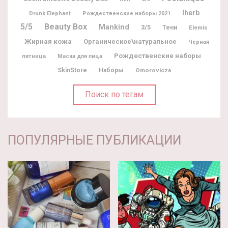
Iherb
Drunk Elephant
Рождественские наборы 2021
5/5
Beauty Box
Mankind
3/5
Тени
Elemis
Жирная кожа
Органическое\натуральное
Черная
Рождественские наборы
пятница
Маска для лица
SkinStore
Наборы
Omorovicza
Поиск по тегам
ПОПУЛЯРНЫЕ ПУБЛИКАЦИИ