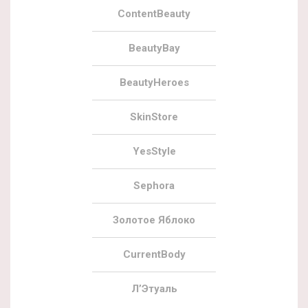
ContentBeauty
BeautyBay
BeautyHeroes
SkinStore
YesStyle
Sephora
Золотое Яблоко
CurrentBody
Л’Этуаль