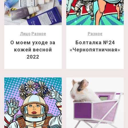
Лицо
Разное
Разное
О моем уходе за
Болталка №24
кожей весной
«Чернопятничная»
2022