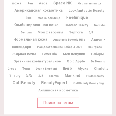
Space NK
кожа
Asos
Ren
Черная пятница
Американская косметика
Lookfantastic Beauty
Feelunique
Box
Маска для лица
Комбинированная кожа
Content Beauty
Natasha
Мои фавориты
Sephora
Denona
2/5
Нормальная кожа
Адвент-
Anastasia Beverly Hills
календари
Рождественские наборы 2021
Hourglass
Жирная кожа
Мои покупки
LoveLula
Наборы
Органическое\натуральное
Gold Apple
Dr Dennis
Iherb
Alyaka
Charlotte
Gross
Тени
Drunk Elephant
5/5
Mankind
Tilbury
3/5
Elemis
Huda Beauty
CultBeauty
BeautyExpert
CultBeauty Goody Bag
Английская косметика
Поиск по тегам