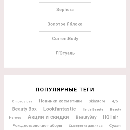
Sephora
Золотое Яблоко
CurrentBody
Л’Этуаль
ПОПУЛЯРНЫЕ ТЕГИ
Новинки косметики
4/5
Omorovicza
SkinStore
Lookfantastic
Beauty Box
Ile de Beaute
Beauty
Акции и скидки
BeautyBay
HQHair
Heroes
Рождественские наборы
Сухая
Сыворотка для лица