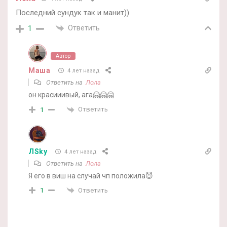
Последний сундук так и манит))
Ответить
1
Автор
Маша
4 лет назад
Ответить на
Лола
он красииивый, ага🤗🤗🤗
Ответить
1
ЛSky
4 лет назад
Ответить на
Лола
Я его в виш на случай чп положила😈
Ответить
1