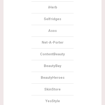
iHerb
Selfridges
Asos
Net-A-Porter
ContentBeauty
BeautyBay
BeautyHeroes
SkinStore
YesStyle