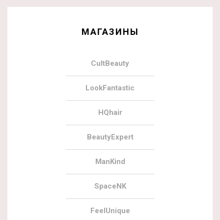
МАГАЗИНЫ
CultBeauty
LookFantastic
HQhair
BeautyExpert
ManKind
SpaceNK
FeelUnique