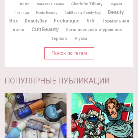
Asos
Charlotte Tilbury
Natasha Denona
Черная
Beauty
Huda Beauty
пятница
CultBeauty Goody Bag
Box
Feelunique
5/5
BeautyBay
Нормальная
CultBeauty
кожа
Органическое\натуральное
Sephora
Alyaka
Поиск по тегам
ПОПУЛЯРНЫЕ ПУБЛИКАЦИИ