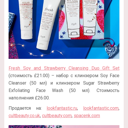
Fresh Soy and Strawberry Cleansing Duo Gift Set
(стоимость £21.00) – набор с клинзером Soy Face
Cleanser (50 мл) и клинзером Sugar Strawberry
Exfoliating Face Wash (50 мл). Стоимость
наполнения £26.00.
Продается на:
lookfantastic.ru
,
lookfantastic.com
,
cultbeauty.co.uk
,
cultbeauty.com
,
spacenk.com