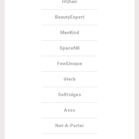
HQhair
BeautyExpert
ManKind
SpaceNK
FeelUnique
iHerb
Selfridges
Asos
Net-A-Porter