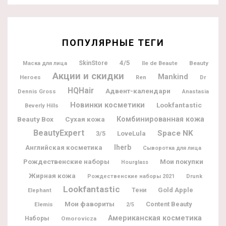
ПОПУЛЯРНЫЕ ТЕГИ
4/5
SkinStore
Ile de Beaute
Beauty
Маска для лица
Акции и скидки
Mankind
Heroes
Dr
Ren
HQHair
Адвент-календари
Dennis Gross
Anastasia
Новинки косметики
Lookfantastic
Beverly Hills
Beauty Box
Комбинированная кожа
Сухая кожа
BeautyExpert
Space NK
3/5
LoveLula
Iherb
Английская косметика
Сыворотка для лица
Рождественские наборы
Мои покупки
Hourglass
Жирная кожа
Рождественские наборы 2021
Drunk
Lookfantastic
Gold Apple
Тени
Elephant
Мои фавориты
Content Beauty
Elemis
2/5
Американская косметика
Наборы
Omorovicza