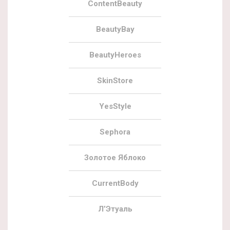
ContentBeauty
BeautyBay
BeautyHeroes
SkinStore
YesStyle
Sephora
Золотое Яблоко
CurrentBody
Л’Этуаль