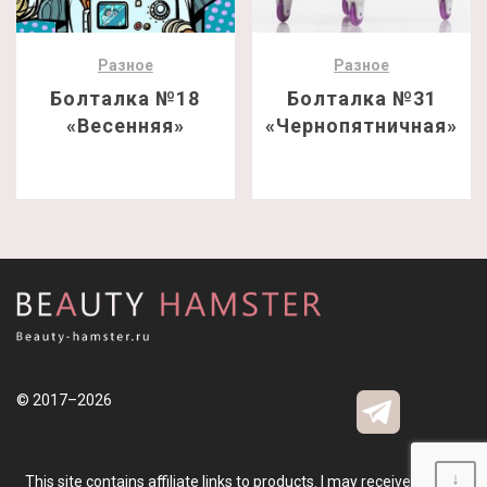
Разное
Разное
Болталка №18
Болталка №31
«Весенняя»
«Чернопятничная»
© 2017–2026
↓
This site contains affiliate links to products. I may receive a small