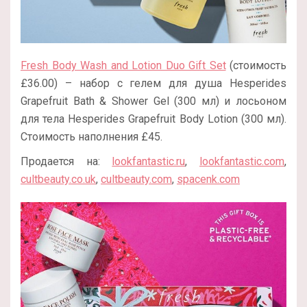
Fresh Body Wash and Lotion Duo Gift Set
(стоимость
£36.00) – набор с гелем для душа Hesperides
Grapefruit Bath & Shower Gel (300 мл) и лосьоном
для тела Hesperides Grapefruit Body Lotion (300 мл).
Стоимость наполнения £45.
Продается на:
lookfantastic.ru
,
lookfantastic.com
,
cultbeauty.co.uk
,
cultbeauty.com
,
spacenk.com