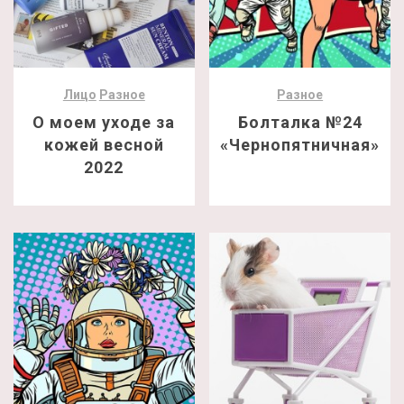
Лицо
Разное
Разное
О моем уходе за
Болталка №24
кожей весной
«Чернопятничная»
2022