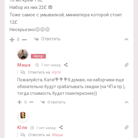
10 мл крем 7.6£
Набор из них 22£ 🙈
Тоже самое с умывалкой, миниатюра которой стоит
12£
Несерьезно😖😖😖
Ответить
0
Автор
Маша
7 лет назад
Ответить на
Катя
Пожалуйста, Катя!💐💐💐Я думаю, на наборчики еще
обязательно будут срабатывать скидки (на ЧП и пр.),
тогда стоимость будет поинтереснее))
Ответить
0
Юля
7 лет назад
Ответить на
Маша