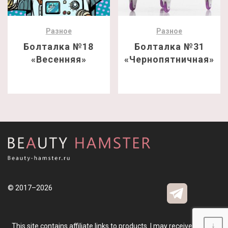
Разное
Разное
Болталка №18
Болталка №31
«Весенняя»
«Чернопятничная»
© 2017–2026
↓
This site contains affiliate links to products. I may receive a small