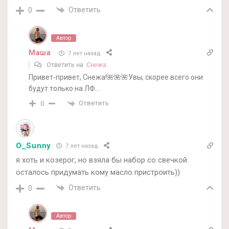
Ответить
0
Автор
Маша
7 лет назад
Ответить на
Снежа
Привет-привет, Снежа!🌺🌺🌺Увы, скорее всего они
будут только на ЛФ…
Ответить
0
O_Sunny
7 лет назад
я хоть и козерог, но взяла бы набор со свечкой.
осталось придумать кому масло пристроить))
Ответить
0
Автор