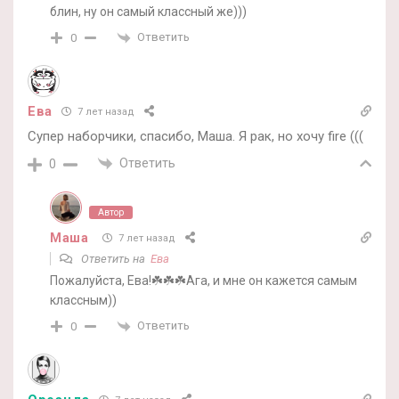
блин, ну он самый классный же)))
Ответить
0
Ева
7 лет назад
Супер наборчики, спасибо, Маша. Я рак, но хочу fire (((
Ответить
0
Автор
Маша
7 лет назад
Ответить на
Ева
Пожалуйста, Ева!☘️☘️☘️Ага, и мне он кажется самым
классным))
Ответить
0