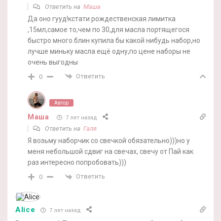
Ответить на
Маша
Да оно гууд!кстати рождественская лимитка
,15мл,самое то,чем по 30,для масла портящегося
быстро много.блин купила бы какой нибудь набор,но
лучше миньку масла ещё одну,по цене наборы не
очень выгодны
Ответить
0
Автор
Маша
7 лет назад
Ответить на
Галя
Я возьму наборчик со свечкой обязательно)))но у
меня небольшой сдвиг на свечах, свечу от Пай как
раз интересно попробовать)))
Ответить
0
Alice
7 лет назад