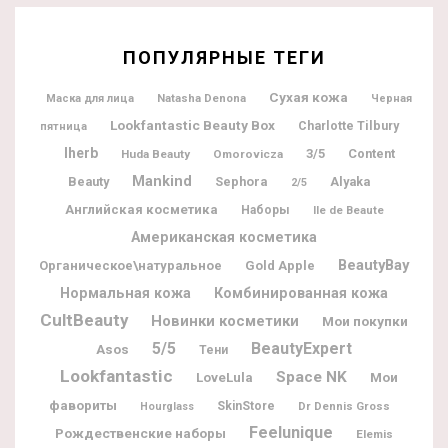
ПОПУЛЯРНЫЕ ТЕГИ
Сухая кожа
Natasha Denona
Маска для лица
Черная
Lookfantastic Beauty Box
Charlotte Tilbury
пятница
Iherb
3/5
Content
Huda Beauty
Omorovicza
Mankind
Beauty
Sephora
Alyaka
2/5
Английская косметика
Наборы
Ile de Beaute
Американская косметика
BeautyBay
Органическое\натуральное
Gold Apple
Нормальная кожа
Комбинированная кожа
CultBeauty
Новинки косметики
Мои покупки
5/5
BeautyExpert
Asos
Тени
Lookfantastic
Space NK
Мои
LoveLula
фавориты
SkinStore
Dr Dennis Gross
Hourglass
Feelunique
Рождественские наборы
Elemis