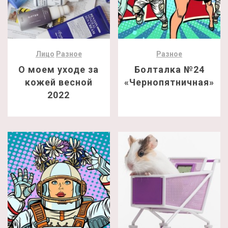
Лицо
Разное
Разное
О моем уходе за
Болталка №24
кожей весной
«Чернопятничная»
2022