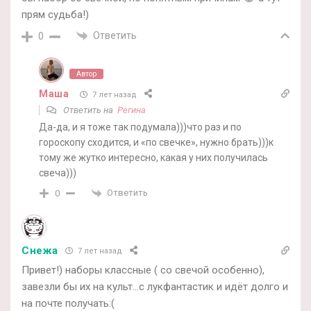
прям судьба!)
Ответить
0
Автор
Маша
7 лет назад
Ответить на
Регина
Да-да, и я тоже так подумала)))что раз и по
гороскопу сходится, и «по свечке», нужно брать)))к
тому же жутко интересно, какая у них получилась
свеча)))
Ответить
0
Снежа
7 лет назад
Привет!) наборы классные ( со свечой особенно),
завезли бы их на культ…с лукфантастик и идёт долго и
на почте получать:(