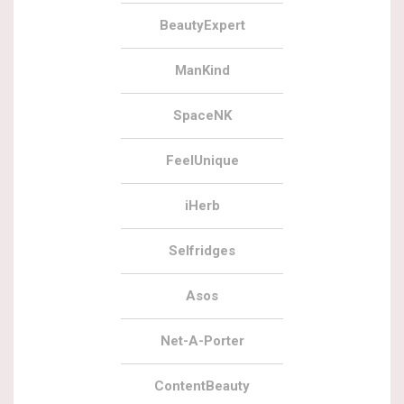
BeautyExpert
ManKind
SpaceNK
FeelUnique
iHerb
Selfridges
Asos
Net-A-Porter
ContentBeauty