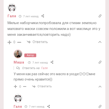
Галя
7 лет назад
Милые наборчики.попробовала для стихии земля,но
маловато маски совсем положили.а вот маслице это у
меня заканчивается,повторить надо)
Ответить
0
Автор
Маша
7 лет назад
Ответить на
Галя
У меня как раз сейчас это масло в уходе🙂🙂🙂мне
прямо очень нравится))
Ответить
0
Галя
7 лет назад