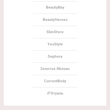
BeautyBay
BeautyHeroes
SkinStore
YesStyle
Sephora
Золотое Яблоко
CurrentBody
Л’Этуаль