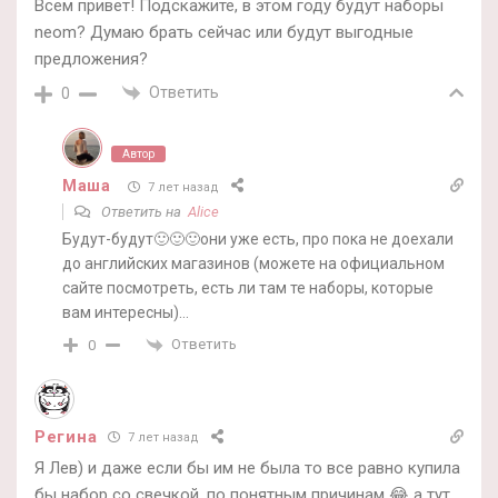
Всем привет! Подскажите, в этом году будут наборы
neom? Думаю брать сейчас или будут выгодные
предложения?
Ответить
0
Автор
Маша
7 лет назад
Ответить на
Alice
Будут-будут🙂🙂🙂они уже есть, про пока не доехали
до английских магазинов (можете на официальном
сайте посмотреть, есть ли там те наборы, которые
вам интересны)…
Ответить
0
Регина
7 лет назад
Я Лев) и даже если бы им не была то все равно купила
бы набор со свечкой, по понятным причинам 😂 а тут