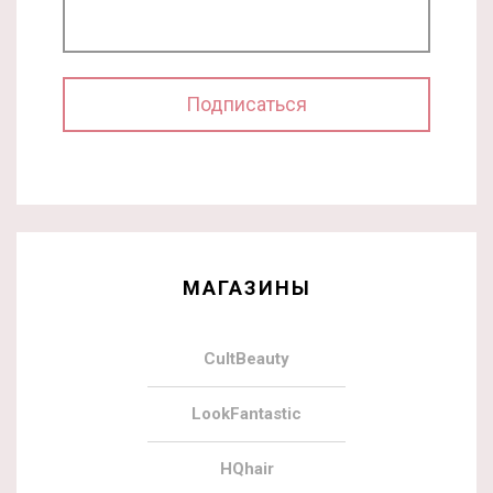
МАГАЗИНЫ
CultBeauty
LookFantastic
HQhair