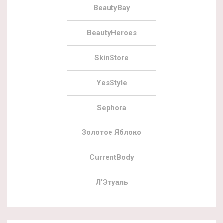
BeautyBay
BeautyHeroes
SkinStore
YesStyle
Sephora
Золотое Яблоко
CurrentBody
Л’Этуаль