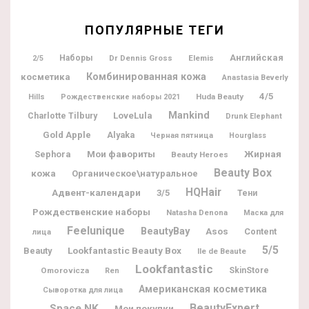
ПОПУЛЯРНЫЕ ТЕГИ
Английская
Наборы
Dr Dennis Gross
Elemis
2/5
Комбинированная кожа
косметика
Anastasia Beverly
4/5
Huda Beauty
Hills
Рождественские наборы 2021
Mankind
Charlotte Tilbury
LoveLula
Drunk Elephant
Gold Apple
Alyaka
Черная пятница
Hourglass
Мои фавориты
Жирная
Sephora
Beauty Heroes
Beauty Box
кожа
Органическое\натуральное
HQHair
Адвент-календари
3/5
Тени
Рождественские наборы
Natasha Denona
Маска для
Feelunique
BeautyBay
Asos
Content
лица
5/5
Lookfantastic Beauty Box
Beauty
Ile de Beaute
Lookfantastic
Omorovicza
SkinStore
Ren
Американская косметика
Сыворотка для лица
BeautyExpert
Space NK
Мои покупки