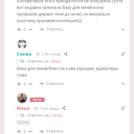
Я косметикой этого бренда почти не пользуюсь (хотя
вот недавно купила их базу для теней и она
прекрасно держит тени до ночи), но визуально
оооочень красивая коллекция)))
Ответить
0
Снежа
7 лет назад
Ответить на
Маша
базы для теней/блёсток у них хорошие, аджастеры
тоже
Ответить
0
Автор
Маша
7 лет назад
Ответить на
Снежа
🙂🙂🙂
Ответить
0