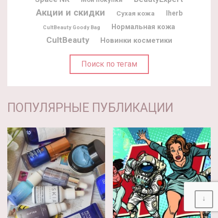
Акции и скидки
Iherb
Сухая кожа
Нормальная кожа
CultBeauty Goody Bag
CultBeauty
Новинки косметики
Поиск по тегам
ПОПУЛЯРНЫЕ ПУБЛИКАЦИИ
↓