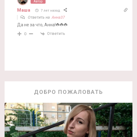
Автор
Маша
7 лет назад
Ответить на
Анна37
Да не за что, Анна!☘️☘️☘️
Ответить
0
ДОБРО ПОЖАЛОВАТЬ