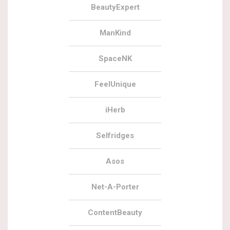
BeautyExpert
ManKind
SpaceNK
FeelUnique
iHerb
Selfridges
Asos
Net-A-Porter
ContentBeauty