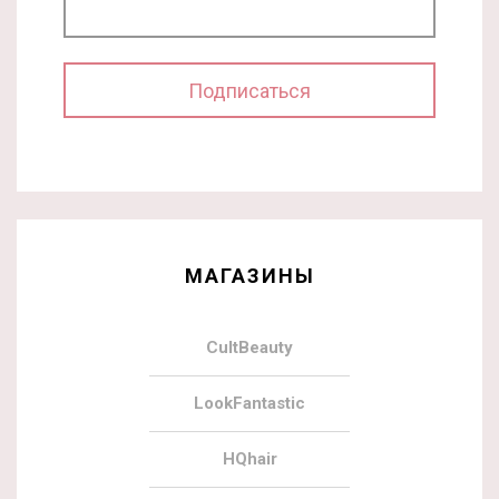
МАГАЗИНЫ
CultBeauty
LookFantastic
HQhair