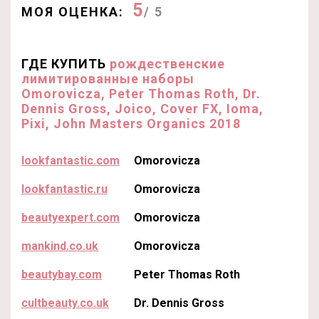
5
МОЯ ОЦЕНКА:
/ 5
ГДЕ КУПИТЬ
рождественские
лимитированные наборы
Omorovicza, Peter Thomas Roth, Dr.
Dennis Gross, Joico, Cover FX, Ioma,
Pixi, John Masters Organics 2018
lookfantastic.com
Omorovicza
lookfantastic.ru
Omorovicza
beautyexpert.com
Omorovicza
mankind.co.uk
Omorovicza
beautybay.com
Peter Thomas Roth
cultbeauty.co.uk
Dr. Dennis Gross