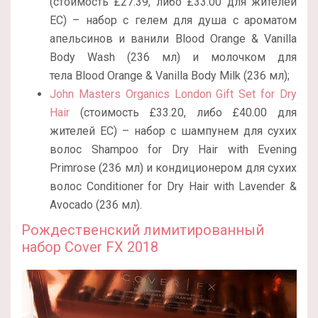
(стоимость £27.39, либо £33.00 для жителей
ЕС) – набор с гелем для душа с ароматом
апельсинов и ванили Blood Orange & Vanilla
Body Wash (236 мл) и молочком для
тела Blood Orange & Vanilla Body Milk (236 мл);
John Masters Organics London Gift Set for Dry
Hair
(стоимость £33.20, либо £40.00 для
жителей ЕС) – набор с шампунем для сухих
волос Shampoo for Dry Hair with Evening
Primrose (236 мл) и кондиционером для сухих
волос Conditioner for Dry Hair with Lavender &
Avocado (236 мл).
Рождественский лимитированный
набор Cover FX 2018