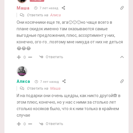
Маша
7 лет назад
Ответить на
Алиса
Они косячники еще те, ага🙂🙂🙂но чаще всего в
плане скидок именно там оказываются самые
выгодные предложения, плюс, ассортимент у них,
конечно, ого-го…поэтому мне никуда от них не деться
😂😂😂
Ответить
0
Алиса
7 лет назад
Ответить на
Маша
И на подарки они очень щедры, как никто другой🙈 в
этом плюс, конечно, но у нас с ними за столько лет
столько косяков было, что я к ним только в крайнем
случае
Ответить
0