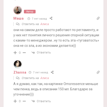
Автор
Маша
7 лет назад
Ответить на
Алиса
они на самом деле просто работают по регламенту, и
у них нет понятия личного решения спорной ситуации
с каким-то менеджером…ну то есть эта «туговатость»
она не со зла, а из экономии делается))
Ответить
0
Zhanna
7 лет назад
Ответить на
Алиса
А я думаю, как так, на картинке Omoressence меньше
чем пенка, ведь в описании 150 мл. Благодарю за
уточнение)))
Ответить
0