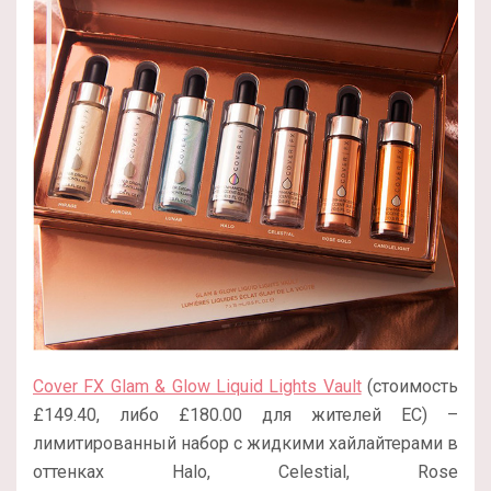
Cover FX Glam & Glow Liquid Lights Vault
(стоимость
£149.40, либо £180.00 для жителей ЕС) –
лимитированный набор с жидкими хайлайтерами в
оттенках Halo, Celestial, Rose