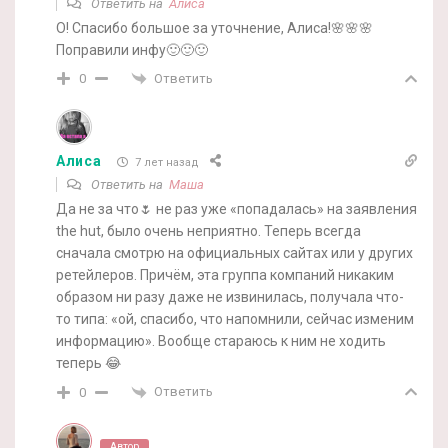
Ответить на
Алиса
О! Спасибо большое за уточнение, Алиса!🌸🌸🌸
Поправили инфу🙂🙂🙂
Ответить
0
Алиса
7 лет назад
Ответить на
Маша
Да не за что🌷 не раз уже «попадалась» на заявления
the hut, было очень неприятно. Теперь всегда
сначала смотрю на официальных сайтах или у других
ретейлеров. Причём, эта группа компаний никаким
образом ни разу даже не извинилась, получала что-
то типа: «ой, спасибо, что напомнили, сейчас изменим
информацию». Вообще стараюсь к ним не ходить
теперь 😂
Ответить
0
Автор