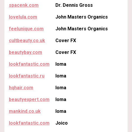
spacenk.com
Dr. Dennis Gross
lovelula.com
John Masters Organics
feelunique.com
John Masters Organics
cultbeauty.co.uk
Cover FX
beautybay.com
Cover FX
lookfantastic.com
Ioma
lookfantastic.ru
Ioma
hqhair.com
Ioma
beautyexpert.com
Ioma
mankind.co.uk
Ioma
lookfantastic.com
Joico