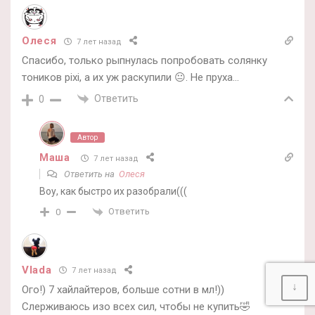
Олеся
7 лет назад
Спасибо, только рыпнулась попробовать солянку
тоников pixi, а их уж раскупили 😐. Не пруха…
Ответить
0
Автор
Маша
7 лет назад
Ответить на
Олеся
Воу, как быстро их разобрали(((
Ответить
0
Vlada
7 лет назад
↓
Ого!) 7 хайлайтеров, больше сотни в мл!))
Слерживаюсь изо всех сил, чтобы не купить🤣