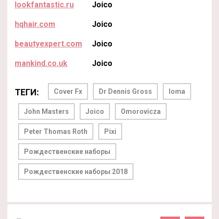
lookfantastic.ru
Joico
hqhair.com
Joico
beautyexpert.com
Joico
mankind.co.uk
Joico
ТЕГИ:
Cover Fx
Dr Dennis Gross
Ioma
John Masters
Joico
Omorovicza
Peter Thomas Roth
Pixi
Рождественские наборы
Рождественские наборы 2018