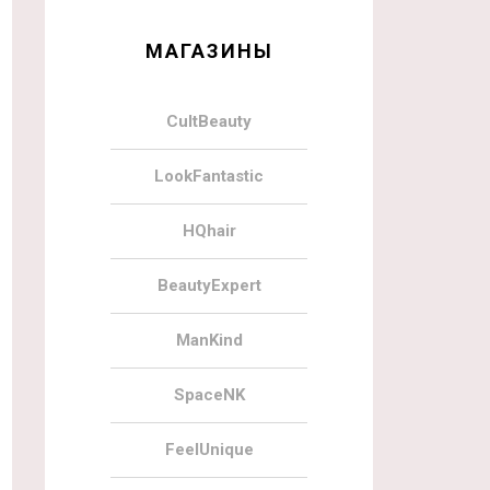
МАГАЗИНЫ
CultBeauty
LookFantastic
HQhair
BeautyExpert
ManKind
SpaceNK
FeelUnique