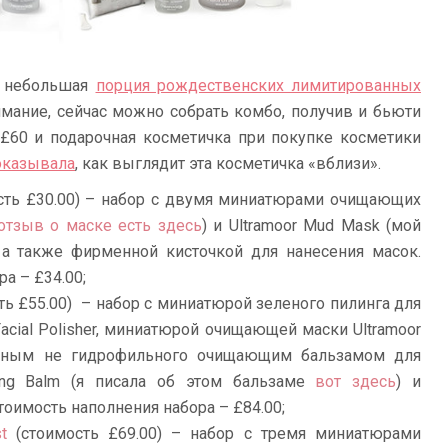
м небольшая
порция рождественских лимитированных
имание, сейчас можно собрать комбо, получив и бьюти
от £60 и подарочная косметичка при покупке косметики
показывала
, как выглядит эта косметичка «вблизи».
сть £30.00) – набор с двумя миниатюрами очищающих
отзыв о маске есть здесь
) и Ultramoor Mud Mask (мой
, а также фирменной кисточкой для нанесения масок.
а – £34.00;
ть £55.00) – набор с миниатюрой зеленого пилинга для
Facial Polisher, миниатюрой очищающей маски Ultramoor
рным не гидрофильного очищающим бальзамом для
sing Balm (я писала об этом бальзаме
вот здесь
) и
оимость наполнения набора – £84.00;
t
(стоимость £69.00) – набор с тремя миниатюрами