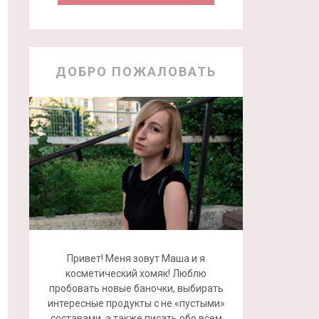
ДОБРО ПОЖАЛОВАТЬ
Привет! Меня зовут Маша и я
косметический хомяк! Люблю
пробовать новые баночки, выбирать
интересные продукты с не «пустыми»
составами, а также писать обо всем