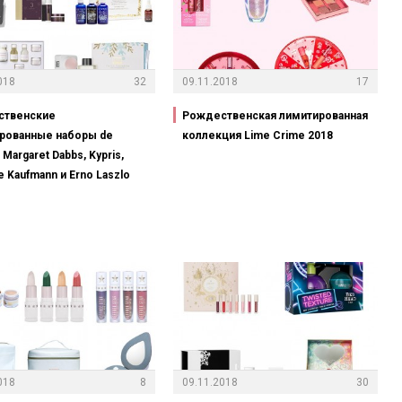
018
32
09.11.2018
17
ственские
Рождественская лимитированная
рованные наборы de
коллекция Lime Crime 2018
 Margaret Dabbs, Kypris,
 Kaufmann и Erno Laszlo
018
8
09.11.2018
30