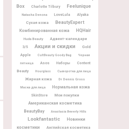
Рождественские
Наполнение Space NK Advent
Box
Feelunique
Charlotte Tilbury
лимитированные наборы Mama
Calendar 2018
LoveLula
Alyaka
Natasha Denona
Mio, The Hero Project, Starskin, The
BeautyExpert
Сухая кожа
Balm, 111Skin 2018
HQHair
Комбинированная кожа
Адвент-календари
Huda Beauty
Акции и скидки
3/5
Gold
Apple
CultBeauty Goody Bag
Черная
Asos
Content
Наборы
пятница
Beauty
Hourglass
Сыворотка для лица
Жирная кожа
Dr Dennis Gross
Нормальная кожа
Маска для лица
Мои покупки
SkinStore
Американская косметика
BeautyBay
Anastasia Beverly Hills
Lookfantastic
Новинки
косметики
Английская косметика