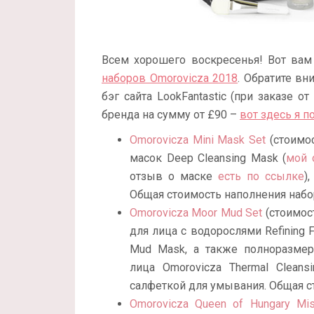
Всем хорошего воскресенья! Вот ва
наборов Omorovicza 2018
. Обратите вн
бэг сайта LookFantastic (при заказе 
бренда на сумму от £90 –
вот здесь я 
Omorovicza Mini Mask Set
(стоимо
масок Deep Cleansing Mask (
мой 
отзыв о маске
есть по ссылке
)
Общая стоимость наполнения набор
Omorovicza Moor Mud Set
(стоимос
для лица с водорослями Refining 
Mud Mask, а также полноразме
лица Omorovicza Thermal Clean
салфеткой для умывания. Общая ст
Omorovicza Queen of Hungary Mis