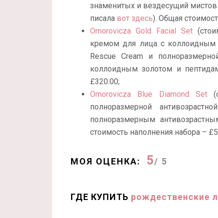
знаменитых и вездесущий мистов 
писала
вот здесь
). Общая стоимост
Omorovicza Gold Facial Set
(стои
кремом для лица с коллоидным з
Rescue Cream и полноразмерной
коллоидным золотом и пептидам
£320.00;
Omorovicza Blue Diamond Set
(с
полноразмерной антивозрастно
полноразмерным антивозрастным
стоимость наполнения набора – £5
5
МОЯ ОЦЕНКА:
/ 5
ГДЕ КУПИТЬ
рождественские л