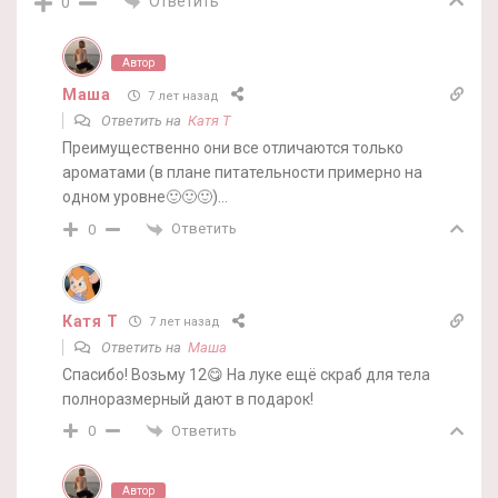
Ответить
0
Автор
Маша
7 лет назад
Ответить на
Катя Т
Преимущественно они все отличаются только
ароматами (в плане питательности примерно на
одном уровне🙂🙂🙂)…
Ответить
0
Катя Т
7 лет назад
Ответить на
Маша
Спасибо! Возьму 12😋 На луке ещё скраб для тела
полноразмерный дают в подарок!
Ответить
0
Автор