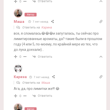
Ответить
0
Автор
Маша
7 лет назад
Ответить на
Карина
все, я сломалась😂😂😂и запуталась, ты сейчас про
лимитированные ароматы, да? такие были в прошлом
году (4 или 5, по-моему, по крайней мере из тех, что
до лука доехали)…
Ответить
0
Карина
7 лет назад
Ответить на
Маша
Ага, да, про лимитки же!!! 😂
Ответить
0
Автор