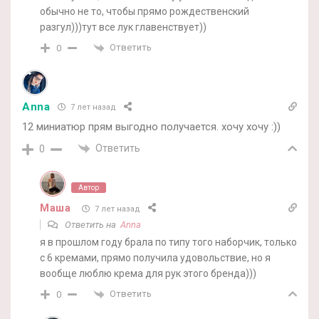
обычно не то, чтобы прямо рождественский
разгул)))тут все лук главенствует))
Ответить
0
Anna
7 лет назад
12 миниатюр прям выгодно получается. хочу хочу :))
Ответить
0
Автор
Маша
7 лет назад
Ответить на
Anna
я в прошлом году брала по типу того наборчик, только
с 6 кремами, прямо получила удовольствие, но я
вообще люблю крема для рук этого бренда)))
Ответить
0