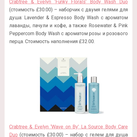
Crabtree & Evelyn ‘Funky Florals’ Body Wash Duo
(стоимость £30.00) – наборчик с двумя гелями для
душа: Lavender & Espresso Body Wash с ароматом
лаванды, пачули и кофе, а также Rosewater & Pink
Peppercorn Body Wash с ароматом розы и розового
перца. Стоимость наполнения £32.00.
Crabtree & Evelyn ‘Wave on By’ La Source Body Care
Duo
(стоимость £30.00) – набор с гелем для душа