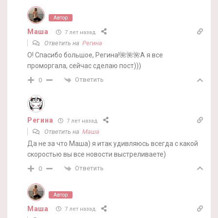
Автор
Маша
7 лет назад
Ответить на
Регина
О! Спасибо большое, Регина!🌺🌺🌺А я все
проморгала, сейчас сделаю пост)))
Ответить
0
Регина
7 лет назад
Ответить на
Маша
Да не за что Маша) я итак удивляюсь всегда с какой
скоростью вы все новости выстреливаете)
Ответить
0
Автор
Маша
7 лет назад