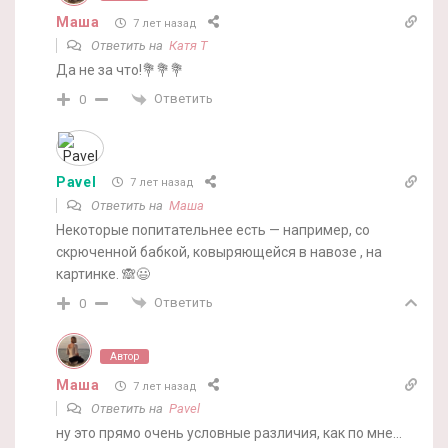
Маша
7 лет назад
Ответить на
Катя Т
Да не за что!💐💐💐
Ответить
0
Pavel
7 лет назад
Ответить на
Маша
Некоторые попитательнее есть — например, со
скрюченной бабкой, ковыряющейся в навозе , на
картинке. 🙈😃
Ответить
0
Автор
Маша
7 лет назад
Ответить на
Pavel
ну это прямо очень условные различия, как по мне…