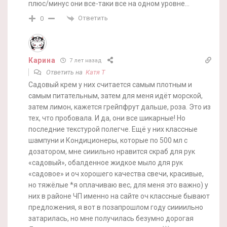
плюс/минус они все-таки все на одном уровне…
Ответить
0
Карина
7 лет назад
Ответить на
Катя Т
Садовый крем у них считается самым плотным и
самым питательным, затем для меня идёт морской,
затем лимон, кажется грейпфрут дальше, роза. Это из
тех, что пробовала. И да, они все шикарные! Но
последние текстурой полегче. Ещё у них классные
шампуни и Кондиционеры, которые по 500 мл с
дозатором, мне сииильно нравится скраб для рук
«садовый», обалденное жидкое мыло для рук
«садовое» и оч хорошего качества свечи, красивые,
но тяжёлые *я оплачиваю вес, для меня это важно) у
них в районе ЧП именно на сайте оч классные бывают
предложения, я вот в позапрошлом году сиииильно
затарилась, но мне получилась безумно дорогая