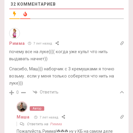
32
КОММЕНТАРИЕВ
Римма
7 лет назад
почему все на луке(((( когда уже культ что нить
выдавать начнет))
Спасибо, Маш))) наборчик с 3 кремушками я точно
возьму.. если у меня только соберется что нить на
луке)))
Ответить
0
Автор
Маша
7 лет назад
Ответить на
Римма
Пожалуйста, Римма!☘️☘️☘️ ну у КБ на самом деле