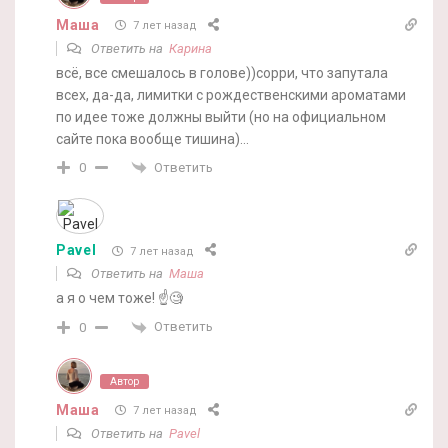
Маша
7 лет назад
Ответить на
Карина
всё, все смешалось в голове))сорри, что запутала
всех, да-да, лимитки с рождественскими ароматами
по идее тоже должны выйти (но на официальном
сайте пока вообще тишина)…
Ответить
0
Pavel
7 лет назад
Ответить на
Маша
а я о чем тоже! ☝️🧐
Ответить
0
Автор
Маша
7 лет назад
Ответить на
Pavel