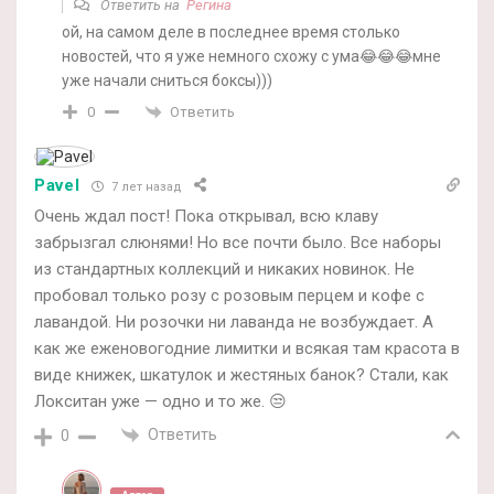
Ответить на
Регина
ой, на самом деле в последнее время столько
новостей, что я уже немного схожу с ума😂😂😂мне
уже начали сниться боксы)))
Ответить
0
Pavel
7 лет назад
Очень ждал пост! Пока открывал, всю клаву
забрызгал слюнями! Но все почти было. Все наборы
из стандартных коллекций и никаких новинок. Не
пробовал только розу с розовым перцем и кофе с
лавандой. Ни розочки ни лаванда не возбуждает. А
как же еженовогодние лимитки и всякая там красота в
виде книжек, шкатулок и жестяных банок? Стали, как
Локситан уже — одно и то же. 😒
Ответить
0