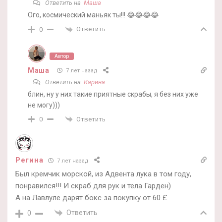
Ответить на
Маша
Ого, космический маньяк ты!!! 😂😂😂😂
Ответить
0
Автор
Маша
7 лет назад
Ответить на
Карина
блин, ну у них такие приятные скрабы, я без них уже
не могу)))
Ответить
0
Регина
7 лет назад
Был кремчик морской, из Адвента лука в том году,
понравился!!! И скраб для рук и тела Гарден)
А на Лавлуле дарят бокс за покупку от 60 £
Ответить
0