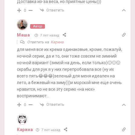
Доставка из-за веса, но приятные цены)))
Ответить
0
Автор
Маша
7 лет назад
Ответить на
Карина
для меня все их крема одинаковые, кроме, пожалуй,
ночной серии, да и то, они тоже совсем не зимний
ночной вариант (зимой на день, если только)🙂🙂🙂
скрабы для рук я у них перепробовала все (ну их
всего пять😂😂😂)зеленый для меня идеален на
лето, а бежевый на зиму)))и морской мне еще очень
нравится, но не все эту серию «на нюх»
воспринимают…
Ответить
0
Карина
7 лет назад