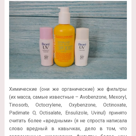
Химические (они же органические) же фильтры
(их масса, самые известные – Avobenzone, Mexoryl,
Tinosorb, Octocrylene, Oxybenzone, Octinoxate,
Padimate O, Octisalate, Ensulizole, Uvinul) принято
считать более «вредными» (я не спроста написала
слово вредный в кавычках, дело в том, что