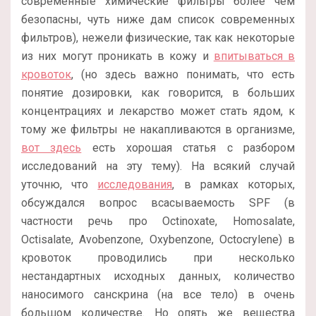
современные химические фильтры более чем
безопасны, чуть ниже дам список современных
фильтров), нежели физические, так как некоторые
из них могут проникать в кожу и
впитываться в
кровоток
, (но здесь важно понимать, что есть
понятие дозировки, как говорится, в больших
концентрациях и лекарство может стать ядом, к
тому же фильтры не накапливаются в организме,
вот здесь
есть хорошая статья с разбором
исследований на эту тему). На всякий случай
уточню, что
исследования
, в рамках которых,
обсуждался вопрос всасываемость SPF (в
частности речь про Octinoxate, Homosalate,
Octisalate, Avobenzone, Oxybenzone, Octocrylene) в
кровоток проводились при несколько
нестандартных исходных данных, количество
наносимого санскрина (на все тело) в очень
большом количестве. Но опять же вещества