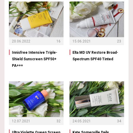
20.06.2022
16
15.06.2021
23
Innisfree Intensive Triple-
Elta MD UV Restore Broad-
Shield Sunscreen SPF50+
Spectrum SPF40 Tinted
PA+++
12.07.2021
32
24.05.2021
34
Ultra Violette Queen Screen
Kate Somerville Daily