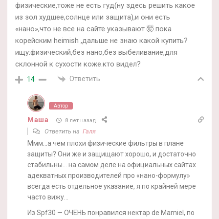
физические,тоже не есть гуд(ну здесь решить какое
из зол худшее,солнце или защита),и они есть
«нано»,что не все на сайте указывают 🤯.пока
корейским heimish ,дальше не знаю какой купить?
ищу:физический,без нано,без выбеливание,для
склонной к сухости коже.кто видел?
Ответить
14
Автор
Маша
8 лет назад
Ответить на
Галя
Ммм…а чем плохи физические фильтры в плане
защиты? Они же и защищают хорошо, и достаточно
стабильны… на самом деле на официальных сайтах
адекватных производителей про «нано-формулу»
всегда есть отдельное указание, я по крайней мере
часто вижу…
Из Spf30 — ОЧЕНЬ понравился нектар de Mamiel, по