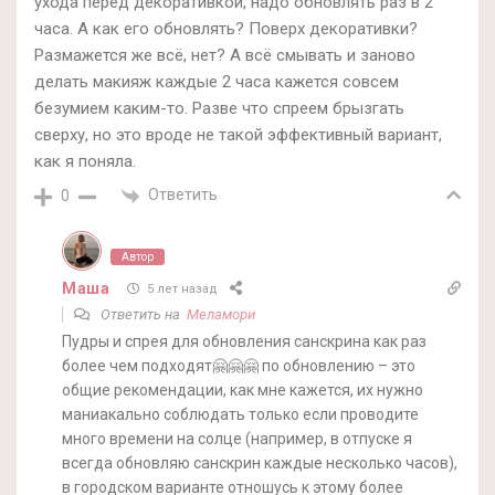
ухода перед декоративкой, надо обновлять раз в 2
часа. А как его обновлять? Поверх декоративки?
Размажется же всё, нет? А всё смывать и заново
делать макияж каждые 2 часа кажется совсем
безумием каким-то. Разве что спреем брызгать
сверху, но это вроде не такой эффективный вариант,
как я поняла.
Ответить
0
Автор
Маша
5 лет назад
Ответить на
Меламори
Пудры и спрея для обновления санскрина как раз
более чем подходят🤗🤗🤗 по обновлению – это
общие рекомендации, как мне кажется, их нужно
маниакально соблюдать только если проводите
много времени на солце (например, в отпуске я
всегда обновляю санскрин каждые несколько часов),
в городском варианте отношусь к этому более