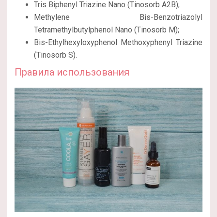
Tris Biphenyl Triazine Nano (Tinosorb A2B);
Methylene Bis-Benzotriazolyl
Tetramethylbutylphenol Nano (Tinosorb M);
Bis-Ethylhexyloxyphenol Methoxyphenyl Triazine
(Tinosorb S).
Правила использования