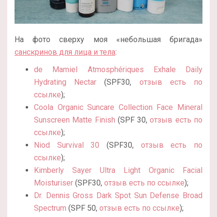
На фото сверху моя «небольшая бригада»
санскринов для лица и тела
:
de Mamiel Atmosphériques Exhale Daily
Hydrating Nectar
(SPF30,
отзыв есть по
ссылке
);
Coola Organic Suncare Collection Face Mineral
Sunscreen Matte Finish
(SPF 30,
отзыв есть по
ссылке
);
Niod Survival 30
(SPF30,
отзыв есть по
ссылке
);
Kimberly Sayer Ultra Light Organic Facial
Moisturiser
(SPF30,
отзыв есть по ссылке
);
Dr. Dennis Gross Dark Spot Sun Defense Broad
Spectrum
(SPF 50,
отзыв есть по ссылке
);