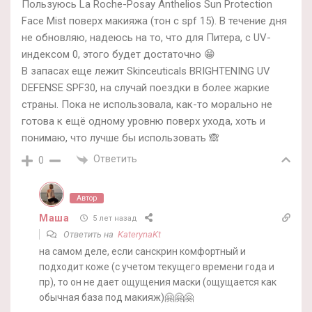
Пользуюсь La Roche-Posay Anthelios Sun Protection
Face Mist поверх макияжа (тон с spf 15). В течение дня
не обновляю, надеюсь на то, что для Питера, с UV-
индексом 0, этого будет достаточно 😁
В запасах еще лежит Skinceuticals BRIGHTENING UV
DEFENSE SPF30, на случай поездки в более жаркие
страны. Пока не использовала, как-то морально не
готова к ещё одному уровню поверх ухода, хоть и
понимаю, что лучше бы использовать 🙈
Ответить
0
Автор
Маша
5 лет назад
Ответить на
KaterynaKt
на самом деле, если санскрин комфортный и
подходит коже (с учетом текущего времени года и
пр), то он не дает ощущения маски (ощущается как
обычная база под макияж)🤗🤗🤗