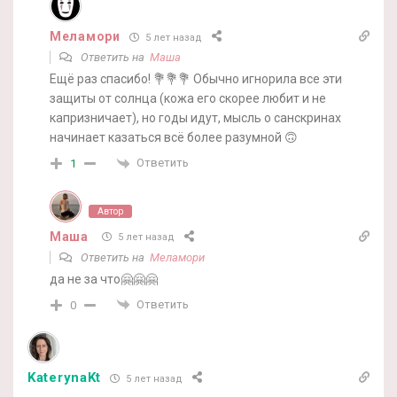
Меламори
5 лет назад
Ответить на
Маша
Ещё раз спасибо! 💐💐💐 Обычно игнорила все эти
защиты от солнца (кожа его скорее любит и не
капризничает), но годы идут, мысль о санскринах
начинает казаться всё более разумной 🙃
Ответить
1
Автор
Маша
5 лет назад
Ответить на
Меламори
да не за что🤗🤗🤗
Ответить
0
KaterynaKt
5 лет назад