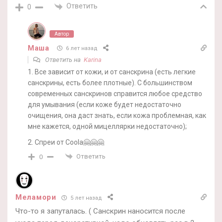
Ответить
0
Автор
Маша
6 лет назад
Ответить на
Karina
1. Все зависит от кожи, и от санскрина (есть легкие
санскрины, есть более плотные). С большинством
современных санскринов справится любое средство
для умывания (если коже будет недостаточно
очищения, она даст знать, если кожа проблемная, как
мне кажется, одной мицеллярки недостаточно);
2. Спреи от Coola🤗🤗🤗
Ответить
0
Меламори
5 лет назад
Что-то я запуталась. ( Санскрин наносится после