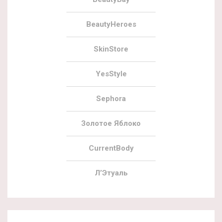
BeautyHeroes
SkinStore
YesStyle
Sephora
Золотое Яблоко
CurrentBody
Л’Этуаль