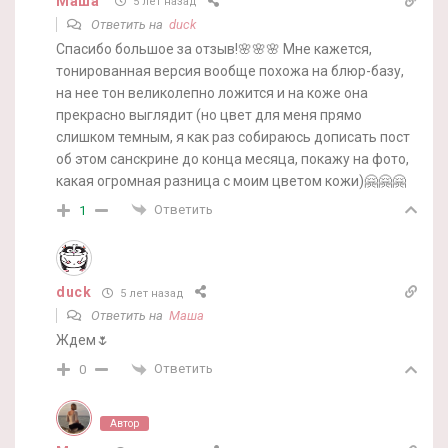
Маша
5 лет назад
Ответить на
duck
Спасибо большое за отзыв!🌸🌸🌸 Мне кажется,
тонированная версия вообще похожа на блюр-базу,
на нее тон великолепно ложится и на коже она
прекрасно выглядит (но цвет для меня прямо
слишком темным, я как раз собираюсь дописать пост
об этом санскрине до конца месяца, покажу на фото,
какая огромная разница с моим цветом кожи)🤗🤗🤗
Ответить
1
duck
5 лет назад
Ответить на
Маша
Ждем🌷
Ответить
0
Автор