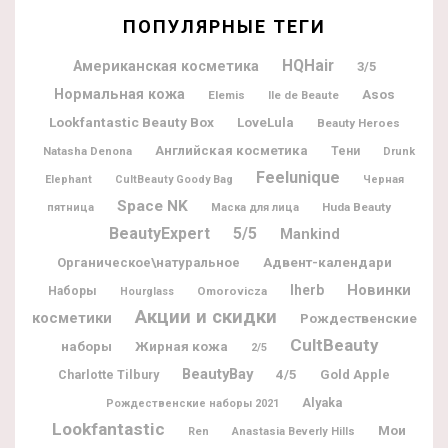
ПОПУЛЯРНЫЕ ТЕГИ
HQHair
Американская косметика
3/5
Нормальная кожа
Asos
Elemis
Ile de Beaute
Lookfantastic Beauty Box
LoveLula
Beauty Heroes
Английская косметика
Natasha Denona
Тени
Drunk
Feelunique
Elephant
CultBeauty Goody Bag
Черная
Space NK
Huda Beauty
пятница
Маска для лица
BeautyExpert
5/5
Mankind
Адвент-календари
Органическое\натуральное
Новинки
Iherb
Наборы
Omorovicza
Hourglass
Акции и скидки
косметики
Рождественские
CultBeauty
наборы
Жирная кожа
2/5
BeautyBay
Charlotte Tilbury
4/5
Gold Apple
Alyaka
Рождественские наборы 2021
Lookfantastic
Мои
Ren
Anastasia Beverly Hills