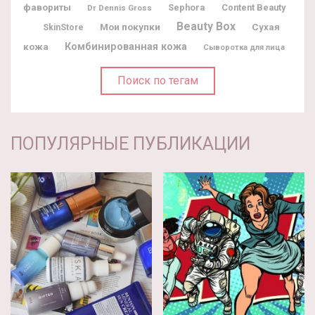
фавориты
Sephora
Content Beauty
Dr Dennis Gross
Beauty Box
Мои покупки
Сухая
SkinStore
Комбинированная кожа
кожа
Сыворотка для лица
Поиск по тегам
ПОПУЛЯРНЫЕ ПУБЛИКАЦИИ