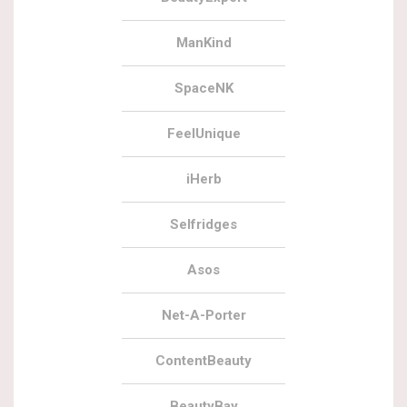
ManKind
SpaceNK
FeelUnique
iHerb
Selfridges
Asos
Net-A-Porter
ContentBeauty
BeautyBay