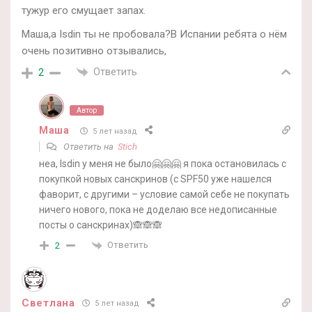
тужур его смущает запах.
Маша,а Isdin ты не пробовала?В Испании ребята о нём
очень позитивно отзывались,
Ответить
2
Автор
Маша
5 лет назад
Ответить на
Stich
неа, Isdin у меня не было🤗🤗🤗 я пока остановилась с
покупкой новых санскринов (с SPF50 уже нашелся
фаворит, с другими – условие самой себе не покупать
ничего нового, пока не доделаю все недописанные
посты о санскринах)🙈🙈🙈
Ответить
2
Светлана
5 лет назад