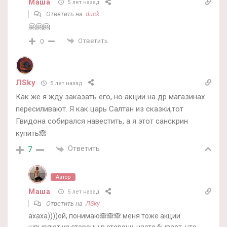
Маша
5 лет назад
Ответить на
duck
🤗🤗🤗
Ответить
0
ЛSky
5 лет назад
Как же я жду заказать его, но акции на др магазинах
пересиливают. Я как царь Салтан из сказки,тот
Гвидона собирался навестить, а я этот санскрин
купить🙈
Ответить
7
Автор
Маша
5 лет назад
Ответить на
ЛSky
ахаха))))ой, понимаю🙈🙈🙈 меня тоже акции
швыряют из стороны в сторону, часто бывает, что