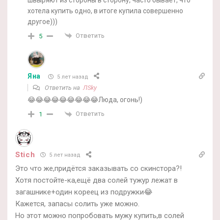
хотела купить одно, в итоге купила совершенно
другое)))
Ответить
5
Яна
5 лет назад
Ответить на
ЛSky
😂😂😂😂😂😂😂😂😂Люда, огонь!)
Ответить
1
Stich
5 лет назад
Это что же,придётся заказывать со скинстора?!
Хотя постойте-ка,ещё два солей тужур лежат в
загашнике+один кореец из подружки😂
Кажется, запасы солить уже можно.
Но этот можно попробовать мужу купить,в солей