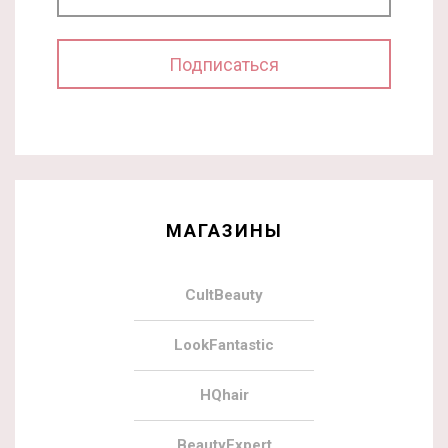
МАГАЗИНЫ
CultBeauty
LookFantastic
HQhair
BeautyExpert