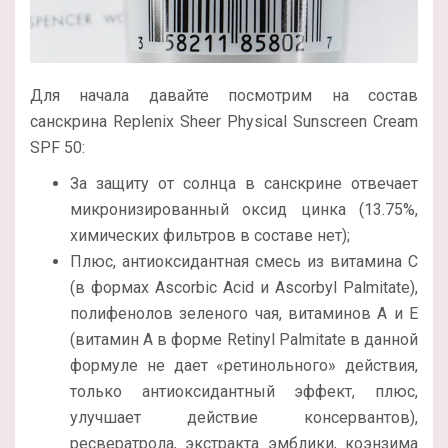
Для начала давайте посмотрим на состав
санскрина Replenix Sheer Physical Sunscreen Cream
SPF 50:
За защиту от солнца в санскрине отвечает
микронизированный оксид цинка (13.75%,
химических фильтров в составе нет);
Плюс, антиоксидантная смесь из витамина С
(в формах Ascorbic Acid и Ascorbyl Palmitate),
полифенолов зеленого чая, витаминов А и Е
(витамин А в форме Retinyl Palmitate в данной
формуле не дает «ретинольного» действия,
только антиоксидантный эффект, плюс,
улучшает действие консервантов),
ресвератрола, экстракта эмблики, коэнзима