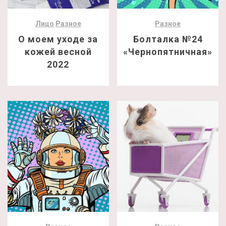
Лицо
Разное
Разное
О моем уходе за
Болталка №24
кожей весной
«Чернопятничная»
2022