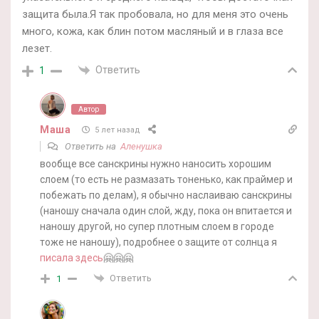
защита была.Я так пробовала, но для меня это очень
много, кожа, как блин потом масляный и в глаза все
лезет.
Ответить
1
Автор
Маша
5 лет назад
Ответить на
Аленушка
вообще все санскрины нужно наносить хорошим
слоем (то есть не размазать тоненько, как праймер и
побежать по делам), я обычно наслаиваю санскрины
(наношу сначала один слой, жду, пока он впитается и
наношу другой, но супер плотным слоем в городе
тоже не наношу), подробнее о защите от солнца я
писала здесь
🤗🤗🤗
Ответить
1