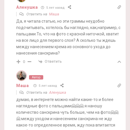
Аленушка
5 лет назад
Ответить на
Маша
Да, я читала статью, но эти граммы неудобно
подсчитывать, хотелось бы наглядно, как,например, с
пальцами.То, что на фото с красной ниточкой, хватит
на все лицо для первого слоя? А сколько ты ждешь
между нанесением крема из основного ухода до
нанесения санскрина?
Ответить
0
Автор
Маша
5 лет назад
Ответить на
Аленушка
думаю, в интернете можно найти какие-то и более
наглядные фото с пальцами🤗🤗🤗 я наношу
количество санскрина чуть больше, чем на фото🤗🤗
🤗 между уходом и нанесением санскрина не жду
какое-то определенное время, жду пока впитается