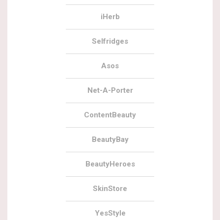
iHerb
Selfridges
Asos
Net-A-Porter
ContentBeauty
BeautyBay
BeautyHeroes
SkinStore
YesStyle