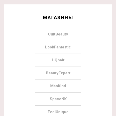
МАГАЗИНЫ
CultBeauty
LookFantastic
HQhair
BeautyExpert
ManKind
SpaceNK
FeelUnique