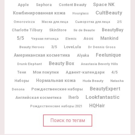
Space NK
Apple
Sephora
Content Beauty
CultBeauty
Комбинированная кожа
Hourglass
Omorovicza
Маска для лица
Сыворотка для лица
2/5
BeautyBay
Charlotte Tilbury
SkinStore
Ile de Beaute
5/5
Mankind
Asos
Elemis
Черная пятница
3/5
LoveLula
Beauty Heroes
Dr Dennis Gross
Feelunique
Американская косметика
Alyaka
Beauty Box
Drunk Elephant
Anastasia Beverly Hills
Мои покупки
Адвент-календари
4/5
Тени
Нормальная кожа
Наборы
Huda Beauty
Natasha
BeautyExpert
Рождественские наборы
Denona
Lookfantastic
Iherb
Английская косметика
HQHair
Рождественские наборы 2021
Поиск по тегам