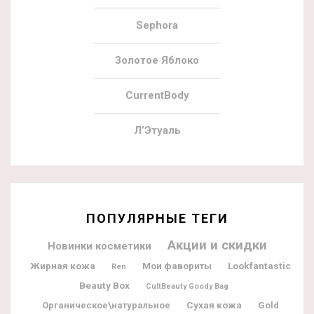
Sephora
Золотое Яблоко
CurrentBody
Л’Этуаль
ПОПУЛЯРНЫЕ ТЕГИ
Акции и скидки
Новинки косметики
Жирная кожа
Мои фавориты
Lookfantastic
Ren
Beauty Box
CultBeauty Goody Bag
Органическое\натуральное
Сухая кожа
Gold