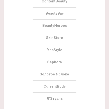
ContentBeauty
BeautyBay
BeautyHeroes
SkinStore
YesStyle
Sephora
Золотое Яблоко
CurrentBody
Л’Этуаль