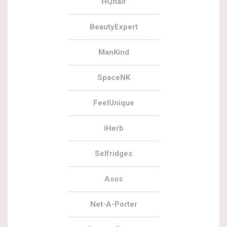
HQhair
BeautyExpert
ManKind
SpaceNK
FeelUnique
iHerb
Selfridges
Asos
Net-A-Porter