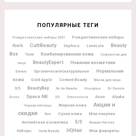
ПОПУЛЯРНЫЕ ТЕГИ
Рождественские наборы
Рождественские наборы 2021
CultBeauty
Beauty
Iherb
Sephora
LoveLula
Box
Комбинированная кожа
Тени
Сыворотка для
BeautyExpert
Новинки косметики
лица
Нормальная
Органическое\натуральное
Elemis
кожа
Gold Apple
Content Beauty
Маска для лица
BeautyBay
3/5
Ile de Beaute
Dr Dennis
Hourglass
Space NK
Asos
Alyaka
Gross
Omorovicza
2/5
Акции и
Жирная кожа
Черная пятница
скидки
Мои покупки
Сухая кожа
Ren
5/5
Английская косметика
Beauty Heroes
HQHair
Мои фавориты
Наборы
Huda Beauty