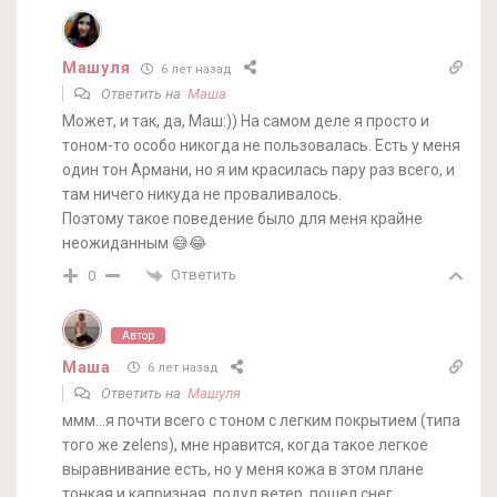
Машуля
6 лет назад
Ответить на
Маша
Может, и так, да, Маш:)) На самом деле я просто и
тоном-то особо никогда не пользовалась. Есть у меня
один тон Армани, но я им красилась пару раз всего, и
там ничего никуда не проваливалось.
Поэтому такое поведение было для меня крайне
неожиданным 😅😂
Ответить
0
Автор
Маша
6 лет назад
Ответить на
Машуля
ммм…я почти всего с тоном с легким покрытием (типа
того же zelens), мне нравится, когда такое легкое
выравнивание есть, но у меня кожа в этом плане
тонкая и капризная, подул ветер, пошел снег,