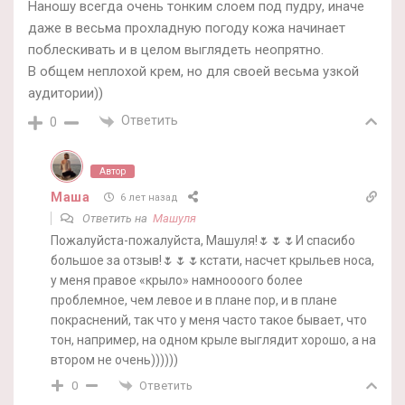
Наношу всегда очень тонким слоем под пудру, иначе
даже в весьма прохладную погоду кожа начинает
поблескивать и в целом выглядеть неопрятно.
В общем неплохой крем, но для своей весьма узкой
аудитории))
Ответить
0
Автор
Маша
6 лет назад
Ответить на
Машуля
Пожалуйста-пожалуйста, Машуля!🌷🌷🌷И спасибо
большое за отзыв!🌷🌷🌷кстати, насчет крыльев носа,
у меня правое «крыло» намноооого более
проблемное, чем левое и в плане пор, и в плане
покраснений, так что у меня часто такое бывает, что
тон, например, на одном крыле выглядит хорошо, а на
втором не очень))))))
Ответить
0