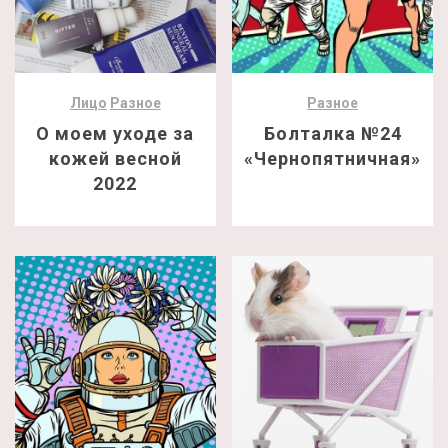
Лицо
Разное
Разное
О моем уходе за
Болталка №24
кожей весной
«Чернопятничная»
2022