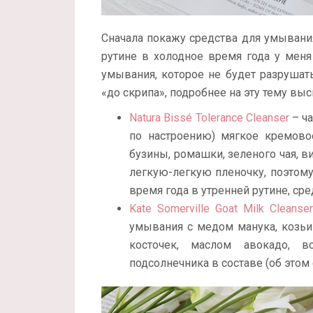
Сначала покажу средства для умывания
рутине в холодное время года у мен
умывания, которое не будет разрушат
«до скрипа», подробнее на эту тему в
Natura Bissé Tolerance Cleanser
– ч
по настроению) мягкое кремово
бузины, ромашки, зеленого чая, в
легкую-легкую пленочку, поэтому
время года в утренней рутине, ср
Kate Somerville Goat Milk Cleanser
умывания с медом манука, козь
косточек, маслом авокадо, 
подсолнечника в составе (об этом