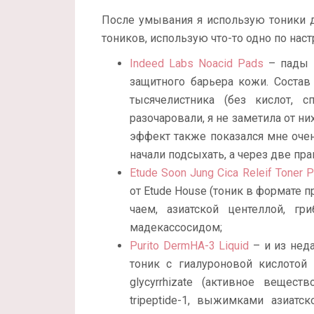
После умывания я использую тоники д
тоников, использую что-то одно по нас
Indeed Labs Noacid Pads
– пады д
защитного барьера кожи. Состав
тысячелистника (без кислот, 
разочаровали, я не заметила от 
эффект также показался мне оче
начали подсыхать, а через две пр
Etude Soon Jung Cica Releif Toner 
от Etude House (тоник в формате 
чаем, азиатской центеллой, гр
мадекассосидом;
Purito DermHA-3 Liquid
– и из нед
тоник с гиалуроновой кислотой 
glycyrrhizate (активное вещест
tripeptide-1, выжимками азиатско