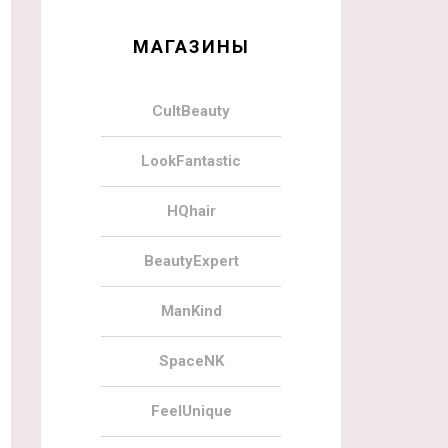
МАГАЗИНЫ
CultBeauty
LookFantastic
HQhair
BeautyExpert
ManKind
SpaceNK
FeelUnique