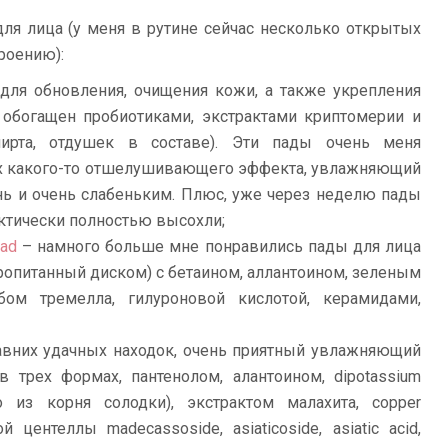
ля лица (у меня в рутине сейчас несколько открытых
троению):
ля обновления, очищения кожи, а также укрепления
 обогащен пробиотиками, экстрактами криптомерии и
спирта, отдушек в составе). Эти пады очень меня
них какого-то отшелушивающего эффекта, увлажняющий
нь и очень слабеньким. Плюс, уже через неделю пады
актически полностью высохли;
Pad
– намного больше мне понравились пады для лица
пропитанный диском) с бетаином, аллантоином, зеленым
ибом тремелла, гилуроновой кислотой, керамидами,
авних удачных находок, очень приятный увлажняющий
в трех формах, пантенолом, алантоином, dipotassium
во из корня солодки), экстрактом малахита, copper
й центеллы madecassoside, asiaticoside, asiatic acid,