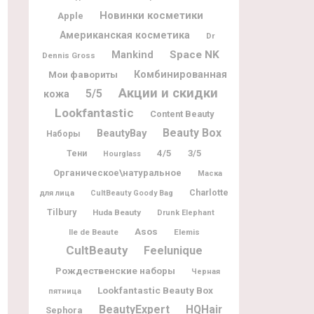
Новинки косметики
Apple
Американская косметика
Dr
Space NK
Mankind
Dennis Gross
Мои фавориты
Комбинированная
Акции и скидки
5/5
кожа
Lookfantastic
Content Beauty
Beauty Box
BeautyBay
Наборы
4/5
3/5
Тени
Hourglass
Органическое\натуральное
Маска
Charlotte
для лица
CultBeauty Goody Bag
Tilbury
Huda Beauty
Drunk Elephant
Asos
Ile de Beaute
Elemis
CultBeauty
Feelunique
Рождественские наборы
Черная
Lookfantastic Beauty Box
пятница
BeautyExpert
HQHair
Sephora