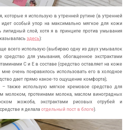
, которые я использую в утренней рутине (в утренней
я идет особый упор на максимально мягкое для кожи
ь липидный слой, хотя я в принципе против умывания
ысказывалась
здесь
):
аще всего использую (выбираю одну из двух умывалок
е средство для умывания, обогащенное экстрактами
итаминами С и Е в составе (средство оставляет на коже
 мне очень понравилось использовать его в холодное
едство дает прямо какое-то ощущение комфорта);
– также использую мягкое кремовое средство для
им молоком, протеинами молока, маслом виноградных
воском жожоба, экстрактами рисовых отрубей и
 средстве я делала
отдельный пост в блоге
).