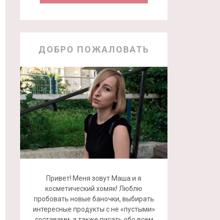
ДОБРО ПОЖАЛОВАТЬ
Привет! Меня зовут Маша и я
косметический хомяк! Люблю
пробовать новые баночки, выбирать
интересные продукты с не «пустыми»
составами, а также писать обо всем