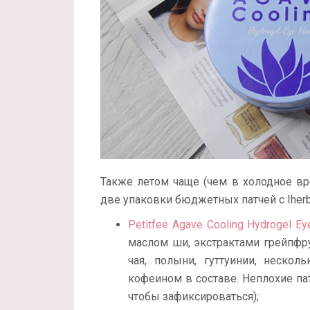
Также летом чаще (чем в холодное вр
две упаковки бюджетных патчей с Iherb
Petitfee Agave Cooling Hydrogel E
маслом ши, экстрактами грейпфру
чая, полыни, гуттуинии, нескол
кофеином в составе. Неплохие пат
чтобы зафиксироваться);