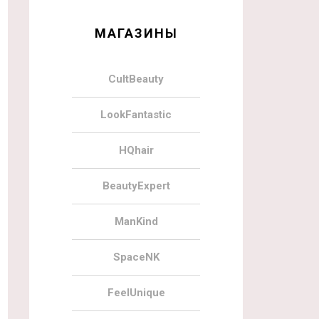
МАГАЗИНЫ
CultBeauty
LookFantastic
HQhair
BeautyExpert
ManKind
SpaceNK
FeelUnique