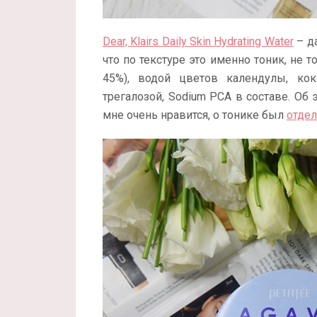
Dear, Klairs Daily Skin Hydrating Water
– да
что по текстуре это именно тоник, не т
45%), водой цветов календулы, коко
трегалозой, Sodium PCA в составе. Об
мне очень нравится, о тонике был
отдел