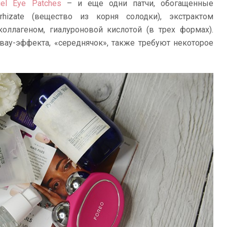
gel Eye Patches
– и еще одни патчи, обогащенные
yrrhizate (вещество из корня солодки), экстрактом
оллагеном, гиалуроновой кислотой (в трех формах).
вау-эффекта, «середнячок», также требуют некоторое