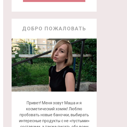
ДОБРО ПОЖАЛОВАТЬ
Привет! Меня зовут Маша и я
косметический хомяк! Люблю
пробовать новые баночки, выбирать
интересные продукты с не «пустыми»
составами, а также писать обо всем