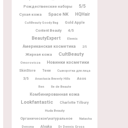
5/5
Рождественские наборы
Space NK
HQHair
Сухая кожа
Gold Apple
CultBeauty Goody Bag
Content Beauty
4/5
BeautyExpert
Elemis
Американская косметика
2/5
CultBeauty
Жирная кожа
Новинки косметики
Omorovicza
SkinStore
Тени
Сыворотка для лица
3/5
Asos
Anastasia Beverly Hills
Ile de Beaute
Ren
Комбинированная кожа
Lookfantastic
Charlotte Tilbury
Huda Beauty
Органическое\натуральное
Natasha
Alyaka
Denona
Dr Dennis Gross