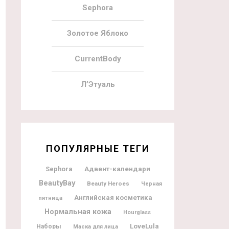
Sephora
Золотое Яблоко
CurrentBody
Л’Этуаль
ПОПУЛЯРНЫЕ ТЕГИ
Адвент-календари
Sephora
BeautyBay
Beauty Heroes
Черная
Английская косметика
пятница
Нормальная кожа
Hourglass
LoveLula
Наборы
Маска для лица