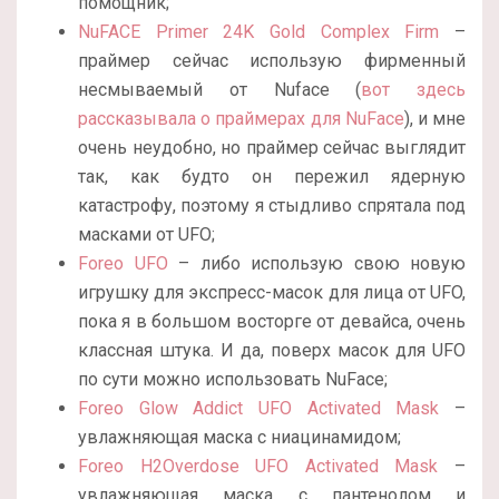
помощник;
NuFACE Primer 24K Gold Complex Firm
–
праймер сейчас использую фирменный
несмываемый от Nuface (
вот здесь
рассказывала о праймерах для NuFace
), и мне
очень неудобно, но праймер сейчас выглядит
так, как будто он пережил ядерную
катастрофу, поэтому я стыдливо спрятала под
масками от UFO;
Foreo UFO
– либо использую свою новую
игрушку для экспресс-масок для лица от UFO,
пока я в большом восторге от девайса, очень
классная штука. И да, поверх масок для UFO
по сути можно использовать NuFace;
Foreo Glow Addict UFO Activated Mask
–
увлажняющая маска с ниацинамидом;
Foreo H2Overdose UFO Activated Mask
–
увлажняющая маска с пантенолом и