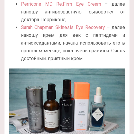
Perricone MD Re:Firm Eye Cream
– далее
наношу антивозрастную сыворотку от
доктора Перриконе;
Sarah Chapman Skinesis Eye Recovery
– далее
наношу крем для век с пептидами и
антиоксидантами, начала использовать его в
прошлом месяце, пока очень нравится. Очень
достойный, приятный крем.