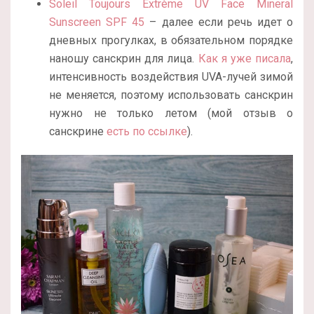
Soleil Toujours Extrème UV Face Mineral
Sunscreen SPF 45
– далее если речь идет о
дневных прогулках, в обязательном порядке
наношу санскрин для лица.
Как я уже писала
,
интенсивность воздействия UVA-лучей зимой
не меняется, поэтому использовать санскрин
нужно не только летом (мой отзыв о
санскрине
есть по ссылке
).