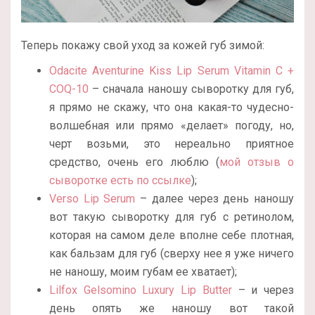
Теперь покажу свой уход за кожей губ зимой:
Odacite Aventurine Kiss Lip Serum Vitamin C +
COQ-10
– сначала наношу сыворотку для губ,
я прямо не скажу, что она какая-то чудесно-
волшебная или прямо «делает» погоду, но,
черт возьми, это нереально приятное
средство, очень его люблю (
мой отзыв о
сыворотке есть по ссылке
);
Verso Lip Serum
– далее через день наношу
вот такую сыворотку для губ с ретинолом,
которая на самом деле вполне себе плотная,
как бальзам для губ (сверху нее я уже ничего
не наношу, моим губам ее хватает);
Lilfox Gelsomino Luxury Lip Butter
– и через
день опять же наношу вот такой