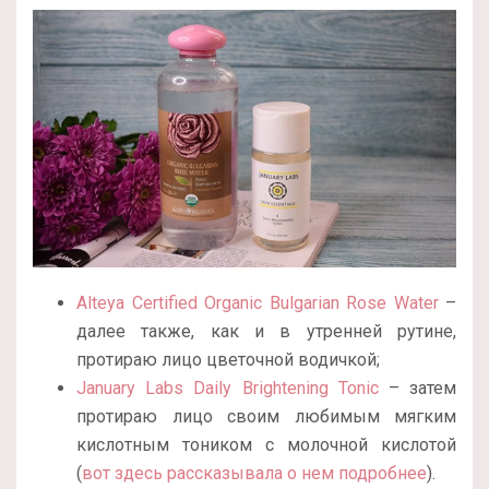
Alteya Certified Organic Bulgarian Rose Water
–
далее также, как и в утренней рутине,
протираю лицо цветочной водичкой;
January Labs Daily Brightening Tonic
– затем
протираю лицо своим любимым мягким
кислотным тоником с молочной кислотой
(
вот здесь рассказывала о нем подробнее
).