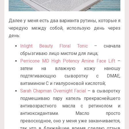
Далее у меня есть два варианта рутины, которые я
чередую между собой, использую день через
день:
Inlight Beauty Floral Tonic
– сначала
сбрызгиваю лицо мистом для лица;
Perricone MD High Potency Amine Face Lift
–
затем на влажную кожу наношу
подтягивающую сыворотку с DMAE,
витамином С и гиалуроновой кислотой;
Sarah Chapman Overnight Facial
– в сыворотку
подмешиваю пару капель прекраснейшего
антивозрастного масла с ретинолом и
антиоксидантами. Масло просто
превосходное, оно у меня уже заканчивается,
так что в ближайшее время сделаю отзыв