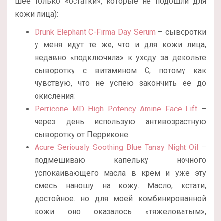
шее только «остатки», которые не подошли для
кожи лица):
Drunk Elephant C-Firma Day Serum
– сыворотки
у меня идут те же, что и для кожи лица,
недавно «подключила» к уходу за декольте
сыворотку с витамином С, потому как
чувствую, что не успею закончить ее до
окисления;
Perricone MD High Potency Amine Face Lift
–
через день использую антивозрастную
сыворотку от Перриконе.
Acure Seriously Soothing Blue Tansy Night Oil
–
подмешиваю капельку ночного
успокаивающего масла в крем и уже эту
смесь наношу на кожу. Масло, кстати,
достойное, но для моей комбинированной
кожи оно оказалось «тяжеловатым»,