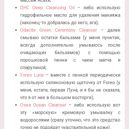
массаж Асахи;
DHC Deep Cleansing Oil
– либо использую
гидрофильное масло для удаления макияжа
(наконец-то добралась до него, ага);
Odacite Green Ceremony Cleanser
– далее
смываю остатки бальзама (у меня пунктик,
всегда дополнительно умываюсь после
очищающих бальзамов) с помощью
порошковой пенки с чаем матча и
спирулиной;
Foreo Luna
– вместе с пенкой периодически
использую силиконовую щеточку от Foreo (у
меня, кстати, первая Луна, и я бы не сказала,
что я от нее в большом восторге);
Osea Ocean Cleanser
– либо использую вот
эту «морскую» кремовую умывалку с
водорослями (сразу уточню, что это средство
точно не подойдет чувствительной коже).