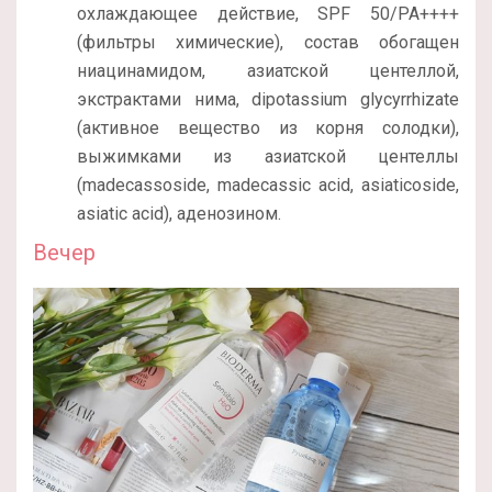
охлаждающее действие, SPF 50/PA++++
(фильтры химические), состав обогащен
ниацинамидом, азиатской центеллой,
экстрактами нима, dipotassium glycyrrhizate
(активное вещество из корня солодки),
выжимками из азиатской центеллы
(madecassoside, madecassic acid, asiaticoside,
asiatic acid), аденозином.
Вечер