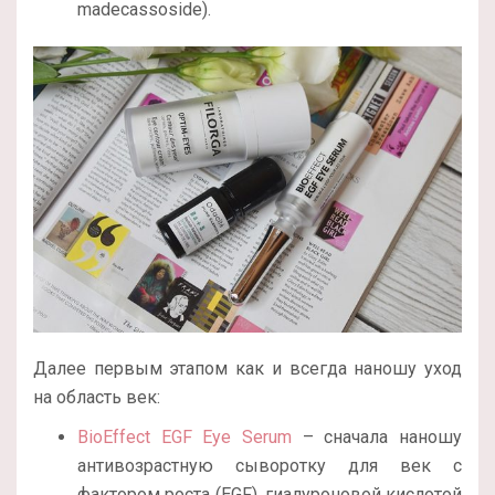
madecassoside).
Далее первым этапом как и всегда наношу уход
на область век:
BioEffect EGF Eye Serum
– сначала наношу
антивозрастную сыворотку для век с
фактором роста (EGF), гиалуроновой кислотой