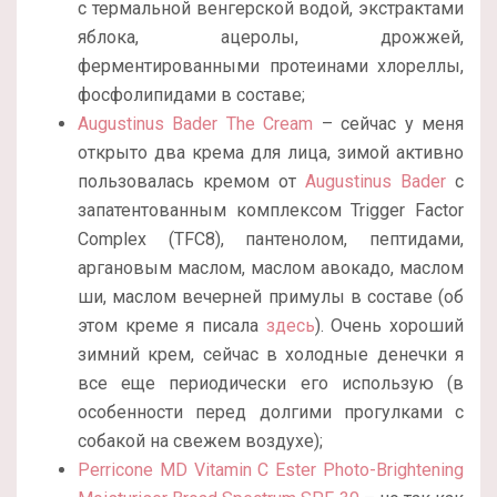
с термальной венгерской водой, экстрактами
яблока, ацеролы, дрожжей,
ферментированными протеинами хлореллы,
фосфолипидами в составе;
Augustinus Bader The Cream
– сейчас у меня
открыто два крема для лица, зимой активно
пользовалась кремом от
Augustinus Bader
с
запатентованным комплексом Trigger Factor
Complex (TFC8), пантенолом, пептидами,
аргановым маслом, маслом авокадо, маслом
ши, маслом вечерней примулы в составе (об
этом креме я писала
здесь
). Очень хороший
зимний крем, сейчас в холодные денечки я
все еще периодически его использую (в
особенности перед долгими прогулками с
собакой на свежем воздухе);
Perricone MD Vitamin C Ester Photo-Brightening