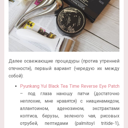
Далее освежающие процедуры (против утренней
отечности), первый вариант (чередую их между
собой):
Pyunkang Yul Black Tea Time Reverse Eye Patch
– под глаза наношу патчи (достаточно
неплохие, мне нравятся) с ниацинамидом,
аллантоином, аденозином, экстрактами
коптиса, берузы, зеленого чая, рисовых
отрубей, пептидами (palmitoyl tritide-1),