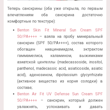
Теперь санскрины (оба уже открыла, по первым
впечатлениям оба санскрина достаточно
комфортные по текстуре):
Benton Skin Fit Mineral Sun Cream SPF
50/PA++++
– взяла на пробу минеральный
санскрин (SPF 50/PA++++), состав которого
обогащен ниацинамидом, эктрактом
гаммамелиса, каламином, выжимками
азиатской центеллы (madecassoside, inositol,
panthenol, madecassic acid, asiaticoside, asiatic
acid), аденозином, dipotassium glycyrrhizate
(активное вещество из корня солодки) в
составе;
Benton Air Fit UV Defense Sun Cream SPF
50/PA++++
– санскрин, который должен
увлажнять, успокаивать и давать