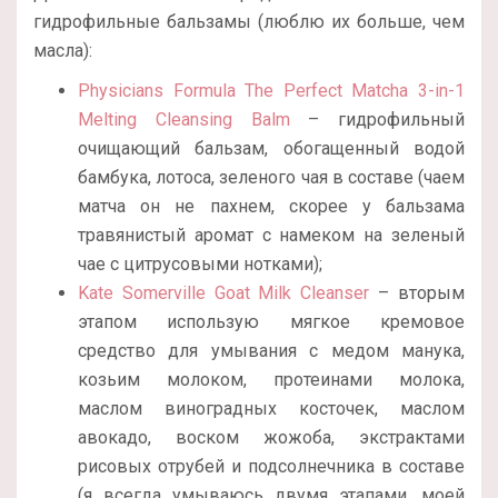
гидрофильные бальзамы (люблю их больше, чем
масла):
Physicians Formula The Perfect Matcha 3-in-1
Melting Cleansing Balm
– гидрофильный
очищающий бальзам, обогащенный водой
бамбука, лотоса, зеленого чая в составе (чаем
матча он не пахнем, скорее у бальзама
травянистый аромат с намеком на зеленый
чае с цитрусовыми нотками);
Kate Somerville Goat Milk Cleanser
– вторым
этапом использую мягкое кремовое
средство для умывания с медом манука,
козьим молоком, протеинами молока,
маслом виноградных косточек, маслом
авокадо, воском жожоба, экстрактами
рисовых отрубей и подсолнечника в составе
(я всегда умываюсь двумя этапами, моей