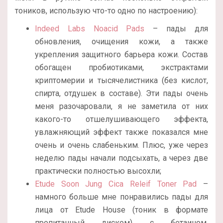
тоников, использую что-то одно по настроению):
Indeed Labs Noacid Pads
– пады для
обновления, очищения кожи, а также
укрепления защитного барьера кожи. Состав
обогащен пробиотиками, экстрактами
криптомерии и тысячелистника (без кислот,
спирта, отдушек в составе). Эти пады очень
меня разочаровали, я не заметила от них
какого-то отшелушивающего эффекта,
увлажняющий эффект также показался мне
очень и очень слабеньким. Плюс, уже через
неделю пады начали подсыхать, а через две
практически полностью высохли;
Etude Soon Jung Cica Releif Toner Pad
–
намного больше мне понравились пады для
лица от Etude House (тоник в формате
пропитанный диском) с бетаином,