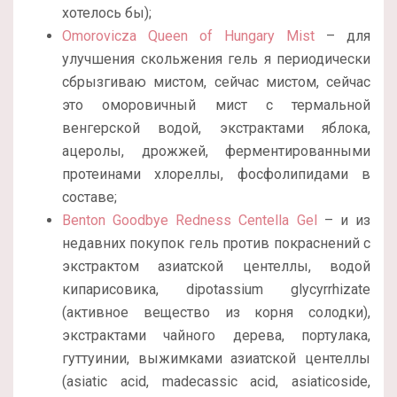
хотелось бы);
Omorovicza Queen of Hungary Mist
– для
улучшения скольжения гель я периодически
сбрызгиваю мистом, сейчас мистом, сейчас
это оморовичный мист с термальной
венгерской водой, экстрактами яблока,
ацеролы, дрожжей, ферментированными
протеинами хлореллы, фосфолипидами в
составе;
Benton Goodbye Redness Centella Gel
– и из
недавних покупок гель против покраснений с
экстрактом азиатской центеллы, водой
кипарисовика, dipotassium glycyrrhizate
(активное вещество из корня солодки),
экстрактами чайного дерева, портулака,
гуттуинии, выжимками азиатской центеллы
(asiatic acid, madecassic acid, asiaticoside,