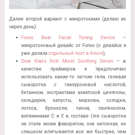
Далее второй вариант с микротоками (делаю их
через день):
Foreo Bear Facial Toning Device
–
микротоковый девайс от Foreo (о девайсе я
уже делала
отдельный пост в блоге
);
Dear Klairs Rich Moist Soothing Serum
– в
качестве праймеров я предпочитаю
использовать какие-то легкие гели, гелевая
сыворотка с гиалуроновой кислотой,
бетаином, экстрактами азиатской центеллы,
сельдерея, капусты, моркови, солодки,
лотоса, брокколи, пиона, пантенолом,
витаминами С и Е в составе (эта сыворотка
не стала моим фаворитом, она неплохая, но
слишком впитывается все же быстрее, чем