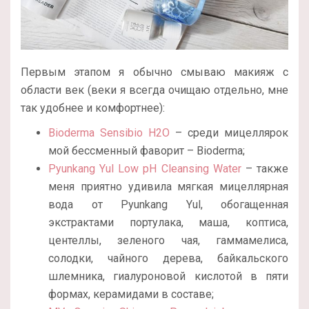
Первым этапом я обычно смываю макияж с
области век (веки я всегда очищаю отдельно, мне
так удобнее и комфортнее):
Bioderma Sensibio H2O
– среди мицеллярок
мой бессменный фаворит – Bioderma;
Pyunkang Yul Low pH Cleansing Water
– также
меня приятно удивила мягкая мицеллярная
вода от Pyunkang Yul, обогащенная
экстрактами портулака, маша, коптиса,
центеллы, зеленого чая, гаммамелиса,
солодки, чайного дерева, байкальского
шлемника, гиалуроновой кислотой в пяти
формах, керамидами в составе;