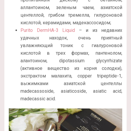
аллантоином, зеленым чаем, азиатской
центеллой, грибом тремелла, гилуроновой
кислотой, керамидами, мадекассосидом;
Purito DermHA-3 Liquid
– и из недавних
удачных находок, очень приятный
увлажняющий тоник с гиалуроновой
кислотой в трех формах, пантенолом,
алантоином, dipotassium glycyrrhizate
(активное вещество из корня солодки),
экстрактом малахита, copper tripeptide-1,
выжимками азиатской центеллы
madecassoside, asiaticoside, asiatic acid,
madecassic acid.