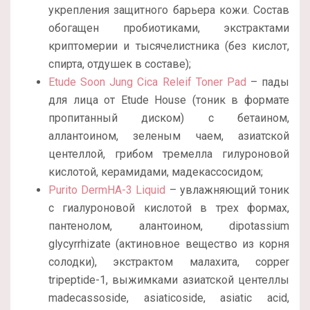
укрепления защитного барьера кожи. Состав
обогащен пробиотиками, экстрактами
криптомерии и тысячелистника (без кислот,
спирта, отдушек в составе);
Etude Soon Jung Cica Releif Toner Pad
– пады
для лица от Etude House (тоник в формате
пропитанный диском) с бетаином,
аллантоином, зеленым чаем, азиатской
центеллой, грибом тремелла гилуроновой
кислотой, керамидами, мадекассосидом;
Purito DermHA-3 Liquid
– увлажняющий тоник
с гиалуроновой кислотой в трех формах,
пантенолом, алантоином, dipotassium
glycyrrhizate (актиновное вещество из корня
солодки), экстрактом малахита, copper
tripeptide-1, выжимками азиатской центеллы
madecassoside, asiaticoside, asiatic acid,