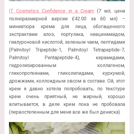
IT Cosmetics Confidence in a Cream
(7 мл, цена
полноразмерной версии
£
42.00 за 60 мл
) –
миниатюра крема для лица, обогащенного
экстрактами алоэ, портулака, ниацинамидом,
гиалуроновой кислотой, зеленым чаем, пептидами
(Palmitoyl Tripeptide-1, Palmitoyl Tetrapeptide-7,
Palmitoyl Pentapeptide-4), керамидами,
гидролизированным коллагеном,
гликопротеинами, гликолипидами, куркумой,
дрожжами, коллоидным овсом в составе. Ой, этот
крем я давно хотела попробовать, по текстуре
крем очень приятный, не жирный, хорошо
впитывается, в деле крем пока не пробовала
(первостепенным для меня все же был дениска).