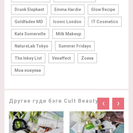
Drunk Elephant
Emma Hardie
Glow Recipe
Goldfaden MD
Iconic London
IT Cosmetics
Kate Somerville
Milk Makeup
NatureLab Tokyo
Summer Fridays
The Inkey List
Veneffect
Zoeva
Мои покупки
Другие гуди бэги Cult Beauty:
‹
›