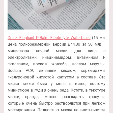
Drunk Elephant F-Balm Electrolyte Waterfacial
(15 мл,
цена полноразмерной версии
£
44.00 за 50 мл
) –
миниатюра ночной маски для лица с
электролитами, ниацинамидом, витамином F,
скваланом, воском жожоба, маслом марулы,
Sodium PCA, льняным маслом, керамидами,
гиалуроновой кислотой, кактусом в составе. Эта
маска также была у меня в више, поэтому
миниатюре в гуди я очень рада. Кстати, в текстуре
маски, правда, можно разглядеть гранулы,
которые очень быстро растворяются при легком
массировании. Полностью маска не впитывается,