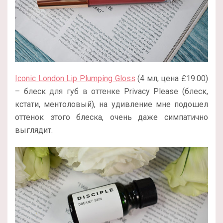
Iconic London Lip Plumping Gloss
(4 мл, цена £19.00)
– блеск для губ в оттенке
Privacy Please (блеск,
кстати, ментоловый), на удивление мне подошел
оттенок этого блеска, очень даже симпатично
выглядит.