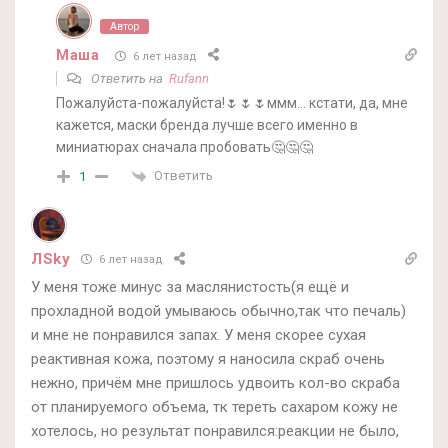
Автор
Маша
6 лет назад
Ответить на
Rufann
Пожалуйста-пожалуйста!🌷🌷🌷ммм… кстати, да, мне
кажется, маски бренда лучше всего именно в
миниатюрах сначала пробовать🤔🤔🤔
Ответить
1
ЛSky
6 лет назад
У меня тоже минус за маслянистость(я ещё и
прохладной водой умываюсь обычно,так что печаль)
и мне не понравился запах. У меня скорее сухая
реактивная кожа, поэтому я наносила скраб очень
нежно, причём мне пришлось удвоить кол-во скраба
от планируемого объема, тк тереть сахаром кожу не
хотелось, но результат понравился:реакции не было,