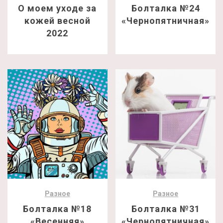
О моем уходе за
Болталка №24
кожей весной
«Чернопятничная»
2022
Разное
Разное
Болталка №18
Болталка №31
«Весенняя»
«Чернопятничная»