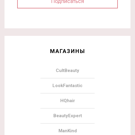
МАГАЗИНЫ
CultBeauty
LookFantastic
HQhair
BeautyExpert
ManKind