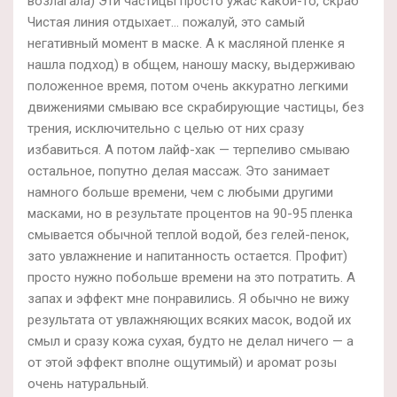
возлагала) Эти частицы просто ужас какой-то, скраб
Чистая линия отдыхает… пожалуй, это самый
негативный момент в маске. А к масляной пленке я
нашла подход) в общем, наношу маску, выдерживаю
положенное время, потом очень аккуратно легкими
движениями смываю все скрабирующие частицы, без
трения, исключительно с целью от них сразу
избавиться. А потом лайф-хак — терпеливо смываю
остальное, попутно делая массаж. Это занимает
намного больше времени, чем с любыми другими
масками, но в результате процентов на 90-95 пленка
смывается обычной теплой водой, без гелей-пенок,
зато увлажнение и напитанность остается. Профит)
просто нужно побольше времени на это потратить. А
запах и эффект мне понравились. Я обычно не вижу
результата от увлажняющих всяких масок, водой их
смыл и сразу кожа сухая, будто не делал ничего — а
от этой эффект вполне ощутимый) и аромат розы
очень натуральный.