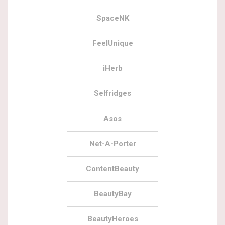
SpaceNK
FeelUnique
iHerb
Selfridges
Asos
Net-A-Porter
ContentBeauty
BeautyBay
BeautyHeroes