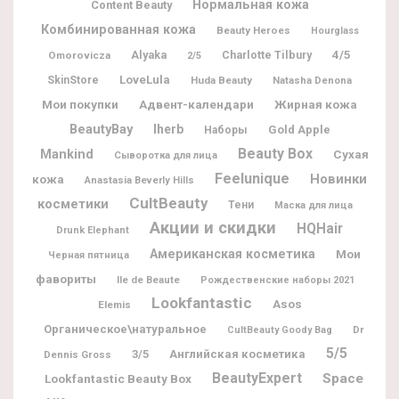
Нормальная кожа
Content Beauty
Комбинированная кожа
Beauty Heroes
Hourglass
Alyaka
Charlotte Tilbury
4/5
Omorovicza
2/5
LoveLula
SkinStore
Huda Beauty
Natasha Denona
Мои покупки
Адвент-календари
Жирная кожа
BeautyBay
Iherb
Gold Apple
Наборы
Beauty Box
Mankind
Сухая
Сыворотка для лица
Feelunique
Новинки
кожа
Anastasia Beverly Hills
CultBeauty
косметики
Тени
Маска для лица
Акции и скидки
HQHair
Drunk Elephant
Американская косметика
Мои
Черная пятница
фавориты
Ile de Beaute
Рождественские наборы 2021
Lookfantastic
Asos
Elemis
Органическое\натуральное
Dr
CultBeauty Goody Bag
5/5
3/5
Английская косметика
Dennis Gross
BeautyExpert
Space
Lookfantastic Beauty Box