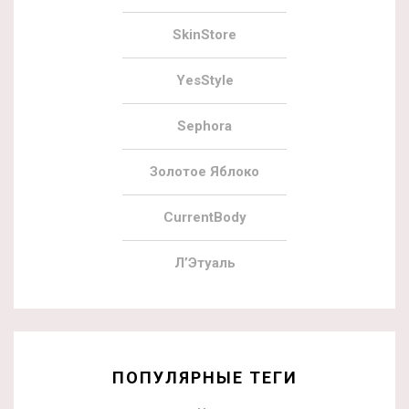
SkinStore
YesStyle
Sephora
Золотое Яблоко
CurrentBody
Л’Этуаль
ПОПУЛЯРНЫЕ ТЕГИ