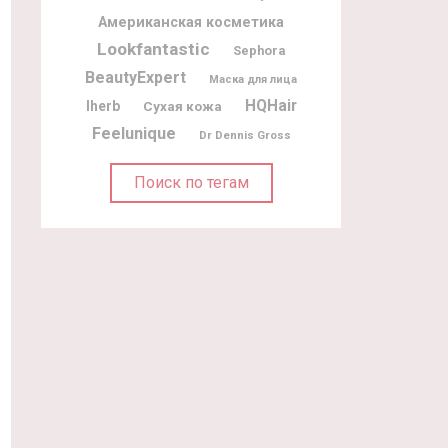
Американская косметика
Lookfantastic
Sephora
BeautyExpert
Маска для лица
HQHair
Iherb
Сухая кожа
Feelunique
Dr Dennis Gross
Поиск по тегам