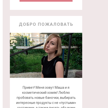
ДОБРО ПОЖАЛОВАТЬ
Привет! Меня зовут Маша и я
косметический хомяк! Люблю
пробовать новые баночки, выбирать
интересные продукты с не «пустыми»
составами, а также писать обо всем