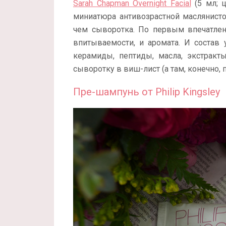
Sarah Chapman Overnight Facial
(5 мл; 
миниатюра антивозрастной маслянисто
чем сыворотка. По первым впечатлени
впитываемости, и аромата. И состав 
керамиды, пептиды, масла, экстракт
сыворотку в виш-лист (а там, конечно, 
Пре-шампунь от Philip Kingsley