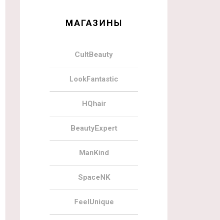
МАГАЗИНЫ
CultBeauty
LookFantastic
HQhair
BeautyExpert
ManKind
SpaceNK
FeelUnique