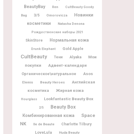
BeautyBay
Ren
CultBeauty Goody
Новинки
3/5
Omorovicza
Bag
косметики
Natasha Denona
Рождественские наборы 2021
Нормальная кожа
SkinStore
Gold Apple
Drunk Elephant
CultBeauty
Мои
Alyaka
Тени
покупки
Адвент-календари
Органическое\натуральное
Asos
Английская
Elemis
Beauty Heroes
Жирная кожа
косметика
Lookfantastic Beauty Box
Hourglass
Beauty Box
2/5
Space
Комбинированная кожа
NK
Charlotte Tilbury
Ile de Beaute
LoveLula
Huda Beauty