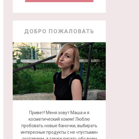
ДОБРО ПОЖАЛОВАТЬ
Привет! Меня зовут Маша и я
косметический хомяк! Люблю
пробовать новые баночки, выбирать
интересные продукты с не «пустыми»
составами, а также писать обо всем