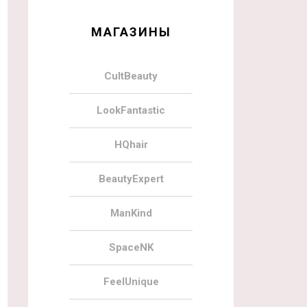
МАГАЗИНЫ
CultBeauty
LookFantastic
HQhair
BeautyExpert
ManKind
SpaceNK
FeelUnique