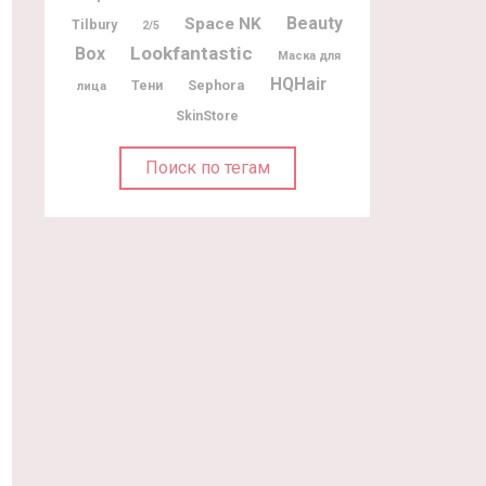
Beauty
Space NK
Tilbury
2/5
Lookfantastic
Box
Маска для
HQHair
Sephora
Тени
лица
SkinStore
Поиск по тегам