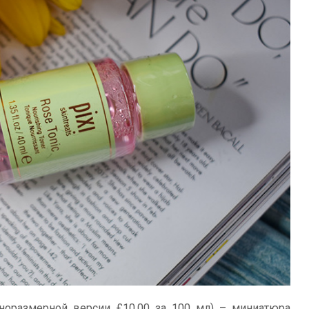
норазмерной версии £10.00 за 100 мл) – миниатюра