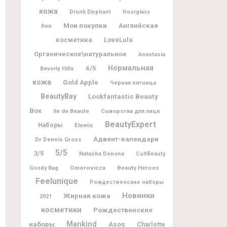
кожа
Drunk Elephant
Hourglass
Мои покупки
Английская
Ren
косметика
LoveLula
Органическое\натуральное
Anastasia
Нормальная
4/5
Beverly Hills
кожа
Gold Apple
Черная пятница
BeautyBay
Lookfantastic Beauty
Box
Ile de Beaute
Сыворотка для лица
BeautyExpert
Наборы
Elemis
Адвент-календари
Dr Dennis Gross
5/5
3/5
Natasha Denona
CultBeauty
Omorovicza
Beauty Heroes
Goody Bag
Feelunique
Рождественские наборы
Новинки
Жирная кожа
2021
косметики
Рождественские
наборы
Mankind
Asos
Charlotte