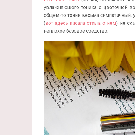
увлажняющего тоника с цветочной во
общем-то тоник весьма симпатичный, 
(
вот здесь писала отзыв о нем
), не с
неплохое базовое средство.