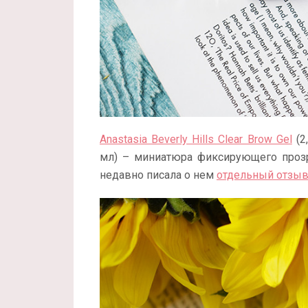
Anastasia Beverly Hills Clear Brow Gel
(2
мл) – миниатюра фиксирующего прозр
недавно писала о нем
отдельный отзы