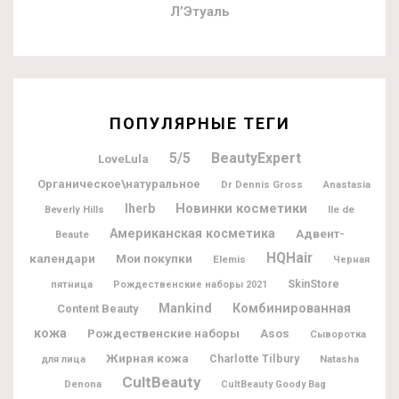
Л’Этуаль
ПОПУЛЯРНЫЕ ТЕГИ
5/5
BeautyExpert
LoveLula
Органическое\натуральное
Dr Dennis Gross
Anastasia
Новинки косметики
Iherb
Ile de
Beverly Hills
Американская косметика
Адвент-
Beaute
HQHair
календари
Мои покупки
Elemis
Черная
SkinStore
пятница
Рождественские наборы 2021
Mankind
Комбинированная
Content Beauty
кожа
Рождественские наборы
Asos
Сыворотка
Жирная кожа
Charlotte Tilbury
Natasha
для лица
CultBeauty
Denona
CultBeauty Goody Bag