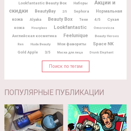
Акции и
Lookfantastic Beauty Box
Наборы
скидки
BeautyBay
Нормальная
Sephora
2/5
Beauty Box
кожа
Alyaka
4/5
Сухая
Тени
Lookfantastic
кожа
Omorovicza
Hourglass
Feelunique
Английская косметика
Beauty Heroes
Space NK
Мои фавориты
Huda Beauty
Ren
Gold Apple
3/5
Маска для лица
Drunk Elephant
Поиск по тегам
ПОПУЛЯРНЫЕ ПУБЛИКАЦИИ