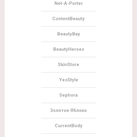
Net-A-Porter
ContentBeauty
BeautyBay
BeautyHeroes
SkinStore
YesStyle
Sephora
Золотое Яблоко
CurrentBody