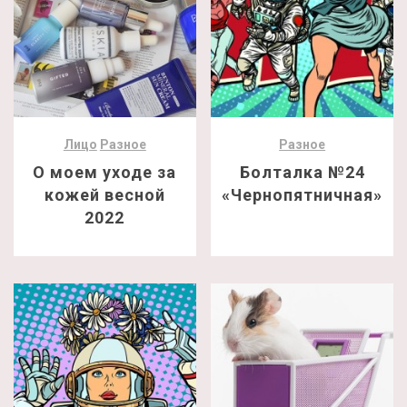
Лицо
Разное
Разное
О моем уходе за
Болталка №24
кожей весной
«Чернопятничная»
2022