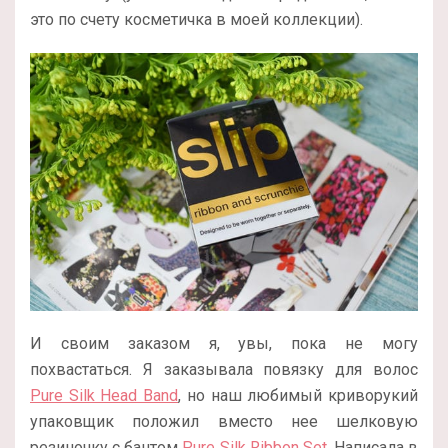
это по счету косметичка в моей коллекции).
И своим заказом я, увы, пока не могу
похвастаться. Я заказывала повязку для волос
Pure Silk Head Band
, но наш любимый криворукий
упаковщик положил вместо нее шелковую
резиночку с бантом
Pure Silk Ribbon Set
. Написала в