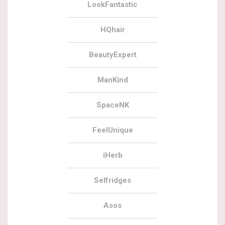
LookFantastic
HQhair
BeautyExpert
ManKind
SpaceNK
FeelUnique
iHerb
Selfridges
Asos