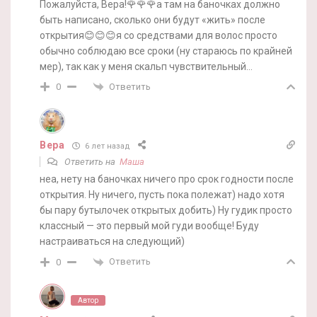
Пожалуйста, Вера!🌹🌹🌹а там на баночках должно
быть написано, сколько они будут «жить» после
открытия😊😊😊я со средствами для волос просто
обычно соблюдаю все сроки (ну стараюсь по крайней
мер), так как у меня скальп чувствительный…
Ответить
0
Вера
6 лет назад
Ответить на
Маша
неа, нету на баночках ничего про срок годности после
открытия. Ну ничего, пусть пока полежат) надо хотя
бы пару бутылочек открытых добить) Ну гудик просто
классный — это первый мой гуди вообще! Буду
настраиваться на следующий)
Ответить
0
Автор