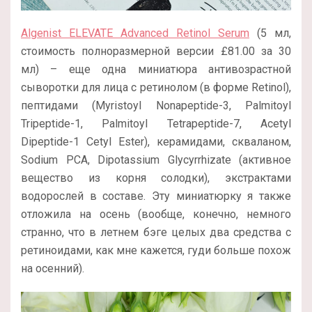
Algenist ELEVATE Advanced Retinol Serum
(5 мл,
стоимость полноразмерной версии
£
81.00 за 30
мл
) – еще одна миниатюра антивозрастной
сыворотки для лица с ретинолом (в форме Retinol),
пептидами (Myristoyl Nonapeptide-3, Palmitoyl
Tripeptide-1, Palmitoyl Tetrapeptide-7, Acetyl
Dipeptide-1 Cetyl Ester), керамидами, скваланом,
Sodium PCA, Dipotassium Glycyrrhizate (активное
вещество из корня солодки), экстрактами
водорослей в составе. Эту миниатюрку я также
отложила на осень (вообще, конечно, немного
странно, что в летнем бэге целых два средства с
ретиноидами, как мне кажется, гуди больше похож
на осенний).