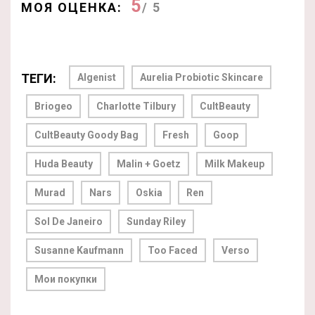
5
МОЯ ОЦЕНКА:
/ 5
ТЕГИ:
Algenist
Aurelia Probiotic Skincare
Briogeo
Charlotte Tilbury
CultBeauty
CultBeauty Goody Bag
Fresh
Goop
Huda Beauty
Malin + Goetz
Milk Makeup
Murad
Nars
Oskia
Ren
Sol De Janeiro
Sunday Riley
Susanne Kaufmann
Too Faced
Verso
Мои покупки