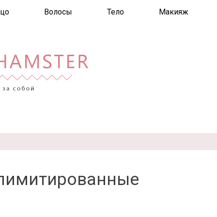
цо
Волосы
Тело
Макияж
 лимитированные