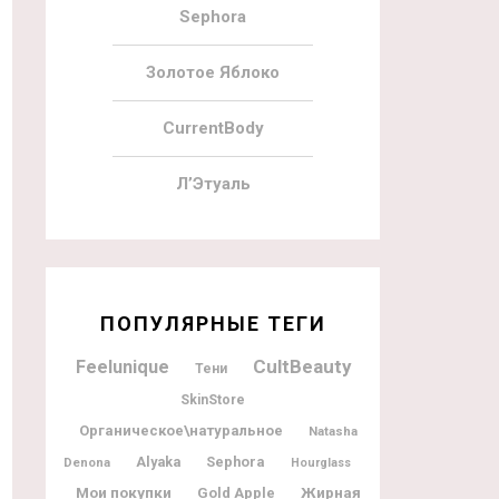
Sephora
Золотое Яблоко
CurrentBody
Л’Этуаль
ПОПУЛЯРНЫЕ ТЕГИ
CultBeauty
Feelunique
Тени
SkinStore
Органическое\натуральное
Natasha
Alyaka
Sephora
Denona
Hourglass
Мои покупки
Жирная
Gold Apple