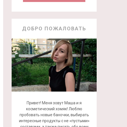
ДОБРО ПОЖАЛОВАТЬ
Привет! Меня зовут Маша и я
косметический хомяк! Люблю
пробовать новые баночки, выбирать
интересные продукты с не «пустыми»
составами, а также писать обо всем