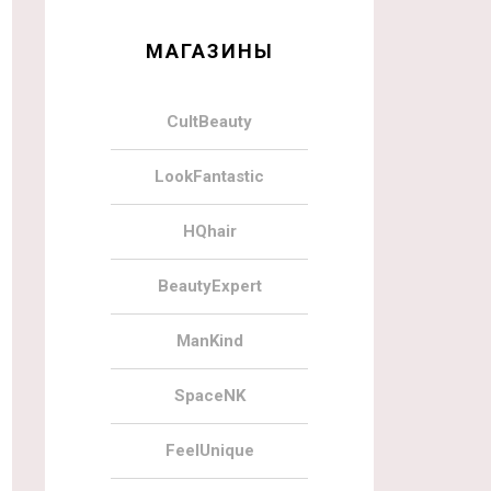
МАГАЗИНЫ
CultBeauty
LookFantastic
HQhair
BeautyExpert
ManKind
SpaceNK
FeelUnique