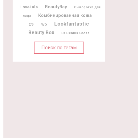
BeautyBay
LoveLula
Сыворотка для
Комбинированная кожа
лица
Lookfantastic
4/5
2/5
Beauty Box
Dr Dennis Gross
Поиск по тегам