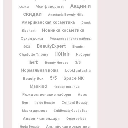
Акции и
кожа
Мои фавориты
скидки
Anastasia Beverly Hills
Американская косметика
Drunk
Новинки косметики
Elephant
Сухая кожа
Рождественские наборы
BeautyExpert
Elemis
2021
HQHair
Charlotte Tilbury
Наборы
Iherb
3/5
Beauty Heroes
Нормальная кожа
Lookfantastic
5/5
Space NK
Beauty Box
Mankind
Черная пятница
Рождественские наборы
Asos
Content Beauty
Ile de Beaute
Ren
Маска для лица
CultBeauty Goody Bag
Адвент-календари
Omorovicza
Английская косметика
Huda Beauty