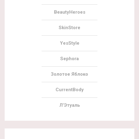
BeautyHeroes
SkinStore
YesStyle
Sephora
Золотое Яблоко
CurrentBody
Л’Этуаль