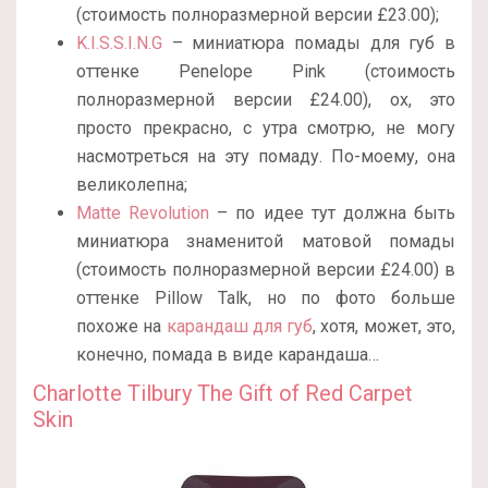
(стоимость полноразмерной версии £23.00);
K.I.S.S.I.N.G
– миниатюра помады для губ в
оттенке Penelope Pink (стоимость
полноразмерной версии £24.00), ох, это
просто прекрасно, с утра смотрю, не могу
насмотреться на эту помаду. По-моему, она
великолепна;
Matte Revolution
– по идее тут должна быть
миниатюра знаменитой матовой помады
(стоимость полноразмерной версии
£
24.00
) в
оттенке Pillow Talk, но по фото больше
похоже на
карандаш для губ
, хотя, может, это,
конечно, помада в виде карандаша…
Charlotte Tilbury The Gift of Red Carpet
Skin