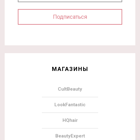
МАГАЗИНЫ
CultBeauty
LookFantastic
HQhair
BeautyExpert