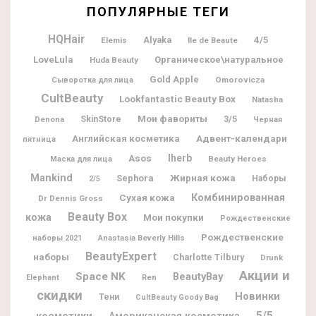
ПОПУЛЯРНЫЕ ТЕГИ
HQHair
Alyaka
4/5
Elemis
Ile de Beaute
LoveLula
Органическое\натуральное
Huda Beauty
Gold Apple
Omorovicza
Сыворотка для лица
CultBeauty
Lookfantastic Beauty Box
Natasha
Мои фавориты
3/5
Denona
SkinStore
Черная
Адвент-календари
Английская косметика
пятница
Iherb
Asos
Beauty Heroes
Маска для лица
Mankind
Жирная кожа
Sephora
Наборы
2/5
Комбинированная
Сухая кожа
Dr Dennis Gross
Beauty Box
кожа
Мои покупки
Рождественские
Рождественские
наборы 2021
Anastasia Beverly Hills
BeautyExpert
наборы
Charlotte Tilbury
Drunk
Акции и
Space NK
BeautyBay
Elephant
Ren
скидки
Новинки
Тени
CultBeauty Goody Bag
5/5
косметики
Американская косметика