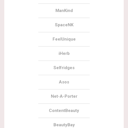
ManKind
SpaceNK
FeelUnique
iHerb
Selfridges
Asos
Net-A-Porter
ContentBeauty
BeautyBay