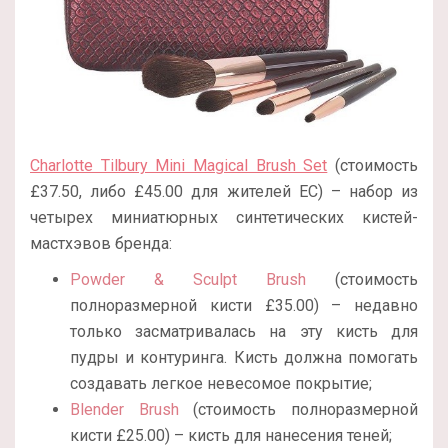
Charlotte Tilbury Mini Magical Brush Set
(стоимость
£37.50, либо
£
45.00 для жителей ЕС)
– набор из
четырех миниатюрных синтетических кистей-
мастхэвов бренда:
Powder & Sculpt Brush
(стоимость
полноразмерной кисти
£
35.00) – недавно
только засматривалась на эту кисть для
пудры и контуринга. Кисть должна помогать
создавать легкое невесомое покрытие;
Blender Brush
(стоимость полноразмерной
кисти
£
25.00) – кисть для нанесения теней;