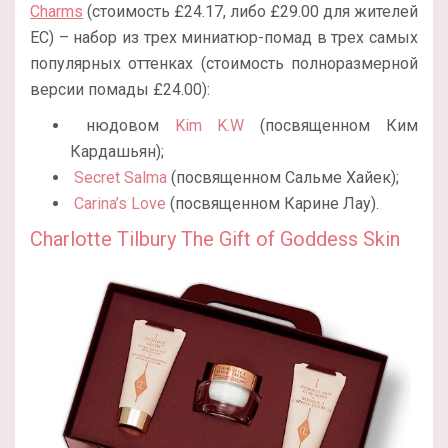
Charms
(стоимость £24.17, либо
£
29.00 для жителей
ЕС) – набор из трех миниатюр-помад в трех самых
популярных оттенках (стоимость полноразмерной
версии помады £24.00):
нюдовом
Kim K.W
(посвященном Ким
Кардашьян);
Secret Salma
(посвященном Сальме Хайек);
Carina’s Love
(посвященном Карине Лау).
Charlotte Tilbury The Gift of Goddess Skin