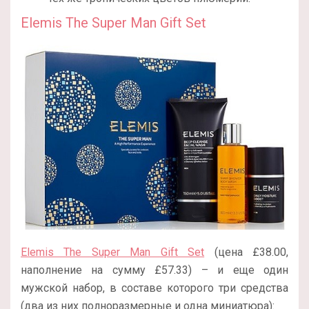
Elemis The Super Man Gift Set
Elemis The Super Man Gift Set
(цена £38.00,
наполнение на сумму £57.33) – и еще один
мужской набор, в составе которого три средства
(два из них полноразмерные и одна миниатюра):