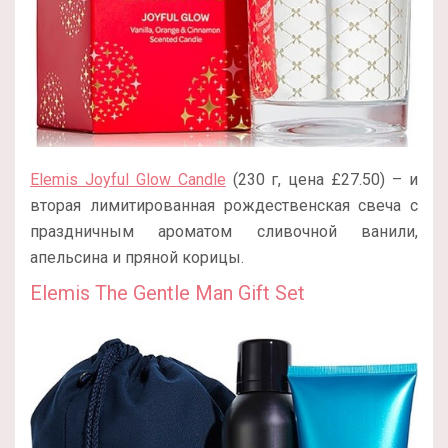
Elemis Joyful Glow Candle
(230 г, цена £27.50) – и
вторая лимитированная рождественская свеча с
праздничным ароматом сливочной ванили,
апельсина и пряной корицы.
Elemis The Gentle Man Gift Set