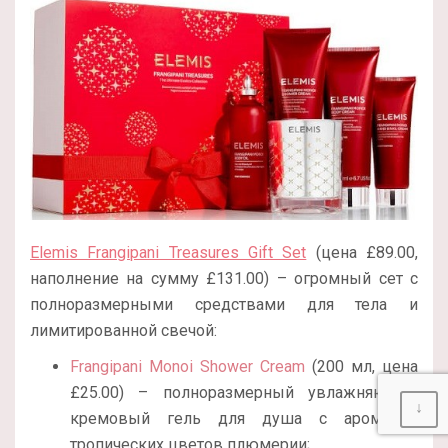
Elemis Frangipani Treasures Gift Set
(цена £89.00,
наполнение на сумму £131.00) – огромный сет с
полноразмерными средствами для тела и
лимитированной свечой:
Frangipani Monoi Shower Cream
(200 мл, цена
£25.00) – полноразмерный увлажняющий
↓
кремовый гель для душа с ароматом
тропических цветов плюмерии;