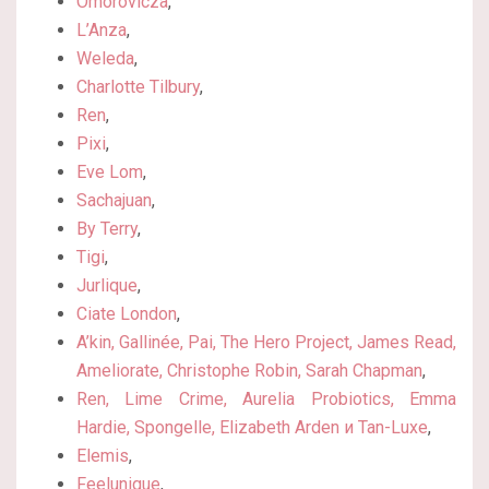
Omorovicza
,
L’Anza
,
Weleda
,
Charlotte Tilbury
,
Ren
,
Pixi
,
Eve Lom
,
Sachajuan
,
By Terry
,
Tigi
,
Jurlique
,
Ciate London
,
A’kin, Gallinée, Pai, The Hero Project, James Read,
Ameliorate, Christophe Robin, Sarah Chapman
,
Ren, Lime Crime, Aurelia Probiotics, Emma
Hardie, Spongelle, Elizabeth Arden и Tan-Luxe
,
Elemis
,
Feelunique
,