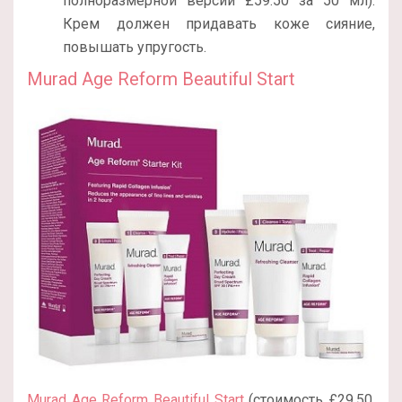
полноразмерной версии £59.50 за 50 мл).
Крем должен придавать коже сияние,
повышать упругость.
Murad Age Reform Beautiful Start
Murad Age Reform Beautiful Start
(стоимость £29.50,