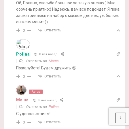
Ой, Полина, спасибо большое за такую оценку:) Мне
ооочень приятно:) Надеюсь, вам все подойдет! Я пока
засматриваюсь на набор с маском для век, уж больно
он меня манит:))
Ответить
0
Polina
8 лет назад
Ответить на
Маша
Пожалуйста! Будем дружить 🙂
Ответить
0
Автор
Маша
8 лет назад
Ответить на
Polina
С удовольствием!
↓
Ответить
0