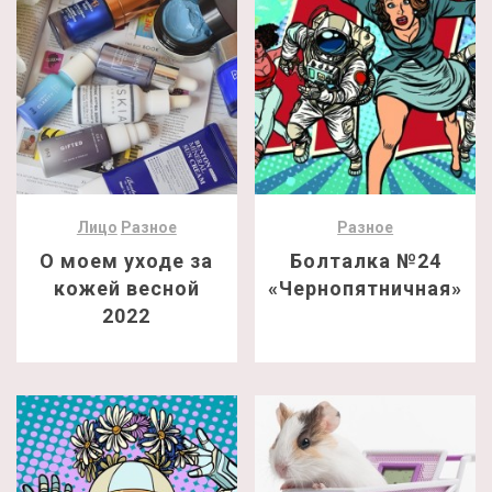
Лицо
Разное
Разное
О моем уходе за
Болталка №24
кожей весной
«Чернопятничная»
2022