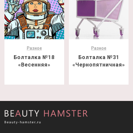
Разное
Разное
Болталка №18
Болталка №31
«Весенняя»
«Чернопятничная»