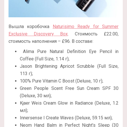
Вышла коробочка
Naturisimo Ready for Summer
Exclusive Discovery Box
. Стоимость
£22.00,
стоимость наполнения – £96. В составе:
Alima Pure Natural Definition Eye Pencil in
Coffee (Full Size, 1.14 г);
Jason Brightening Apricot Scrubble (Full Size,
113 г);
100% Pure Vitamin C Boost (Deluxe, 10 г);
Green People Scent Free Sun Cream SPF 30
(Deluxe, 30 мл);
Kjaer Weis Cream Glow in Radiance (Deluxe, 1.2
мл);
Innersense I Create Waves (Deluxe, 59.15 мл);
Neom Hand Balm in Perfect Night’s Sleep (30