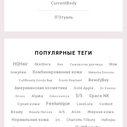
CurrentBody
Л’Этуаль
ПОПУЛЯРНЫЕ ТЕГИ
HQHair
Мои
SkinStore
Ren
Сыворотка для лица
покупки
Комбинированная кожа
Natasha Denona
BeautyBay
CultBeauty Goody Bag
Drunk Elephant
Американская косметика
Gold Apple
Dr Dennis
5/5
Space NK
Alyaka
Gross
Omorovicza
Feelunique
Сухая кожа
LoveLula
Content
Жирная кожа
Beauty
4/5
Asos
Beauty Heroes
Нормальная кожа
Charlotte Tilbury
Наборы
2/5