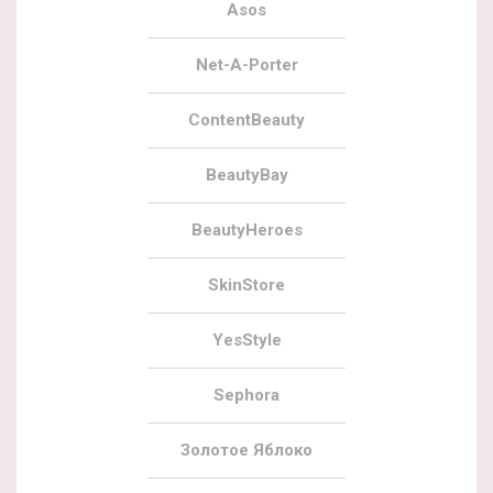
Asos
Net-A-Porter
ContentBeauty
BeautyBay
BeautyHeroes
SkinStore
YesStyle
Sephora
Золотое Яблоко