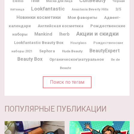
CultBeauty
Elemis
Тени
Маска для лица
Черная
Lookfantastic
3/5
пятница
Anastasia Beverly Hills
Новинки косметики
Мои фавориты
Адвент-
календари
Рождественские
Английская косметика
Акции и скидки
наборы
Mankind
Iherb
Lookfantastic Beauty Box
Hourglass
Рождественские
BeautyExpert
Sephora
Huda Beauty
наборы 2021
Beauty Box
Органическое\натуральное
Ile de
Beaute
Поиск по тегам
ПОПУЛЯРНЫЕ ПУБЛИКАЦИИ