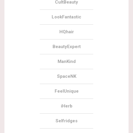
CultBeauty
LookFantastic
HQhair
BeautyExpert
ManKind
SpaceNK
FeelUnique
iHerb
Selfridges