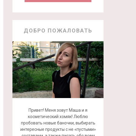
ДОБРО ПОЖАЛОВАТЬ
Привет! Меня зовут Маша и я
косметический хомяк! Люблю
пробовать новые баночки, выбирать
интересные продукты с не «пустыми»
составами, а также писать обо всем