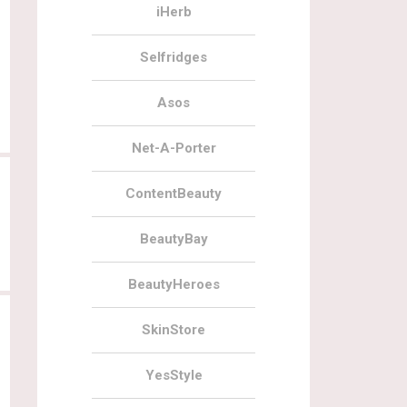
iHerb
Selfridges
30.11.2021
0
17.10.2021
Naturisimo The December Edit
Narurisimo The October Edit
Asos
Exclusive Discovery Box
Exclusive Discovery Box
Net-A-Porter
ContentBeauty
BeautyBay
BeautyHeroes
SkinStore
YesStyle