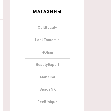
МАГАЗИНЫ
CultBeauty
LookFantastic
HQhair
BeautyExpert
02.01.2022
0
10.11.2021
ManKind
Naturisimo Starter Kits
Naturisimo The November Edit
Exclusive Discovery Box
SpaceNK
FeelUnique