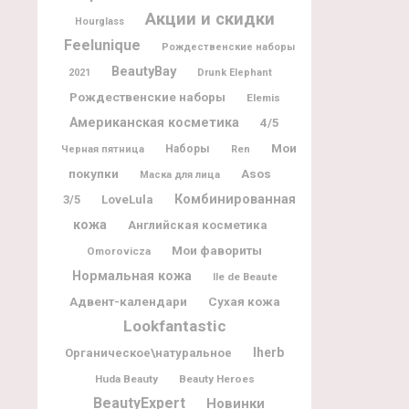
Акции и скидки
Hourglass
Feelunique
Рождественские наборы
BeautyBay
2021
Drunk Elephant
Рождественские наборы
Elemis
Американская косметика
4/5
Мои
Наборы
Черная пятница
Ren
покупки
Asos
Маска для лица
Комбинированная
3/5
LoveLula
кожа
Английская косметика
Мои фавориты
Omorovicza
Нормальная кожа
Ile de Beaute
Адвент-календари
Сухая кожа
Lookfantastic
Iherb
Органическое\натуральное
Huda Beauty
Beauty Heroes
BeautyExpert
Новинки