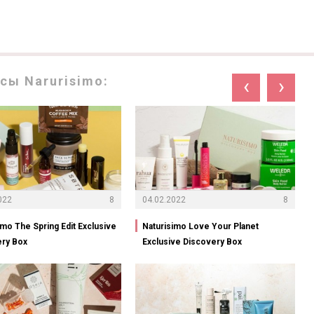
сы Narurisimo:
‹
›
022
8
04.02.2022
8
imo The Spring Edit Exclusive
Naturisimo Love Your Planet
ery Box
Exclusive Discovery Box