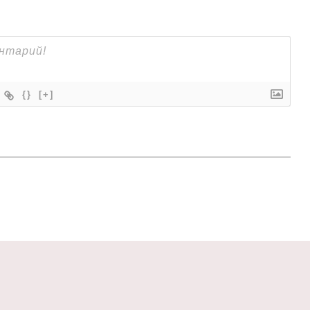
{}
[+]