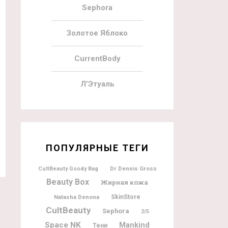
Sephora
Золотое Яблоко
CurrentBody
Л’Этуаль
ПОПУЛЯРНЫЕ ТЕГИ
Dr Dennis Gross
CultBeauty Goody Bag
Beauty Box
Жирная кожа
Natasha Denona
SkinStore
CultBeauty
Sephora
2/5
Space NK
Mankind
Тени