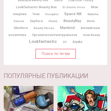
Charlotte Tilbury
Anastasia Beverly Hills
Lookfantastic Beauty Box
Мои
Dr Dennis Gross
Space NK
покупки
Тени
Natasha
Hourglass
BeautyBay
Sephora
Asos
Denona
Elemis
Mankind
Английская
SkinStore
Beauty Heroes
косметика
Органическое\натуральное
Huda Beauty
Lookfantastic
Alyaka
2/5
Поиск по тегам
ПОПУЛЯРНЫЕ ПУБЛИКАЦИИ