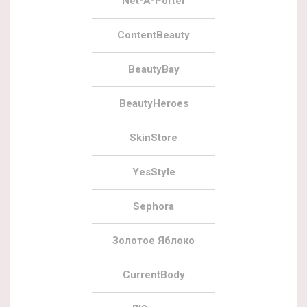
Net-A-Porter
ContentBeauty
BeautyBay
BeautyHeroes
SkinStore
YesStyle
Sephora
Золотое Яблоко
CurrentBody