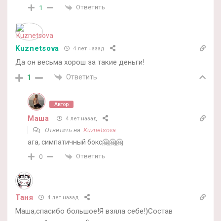
Ответить
1
Kuznetsova
4 лет назад
Да он весьма хорош за такие деньги!
Ответить
1
Автор
Маша
4 лет назад
Ответить на
Kuznetsova
ага, симпатичный бокс🤗🤗🤗
Ответить
0
Таня
4 лет назад
Маша,спасибо большое!Я взяла себе!)Состав