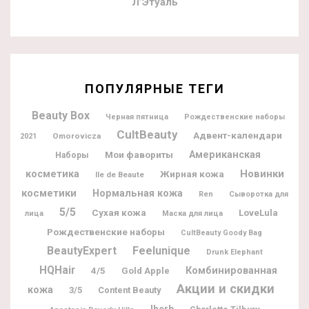
Л’Этуаль
ПОПУЛЯРНЫЕ ТЕГИ
Beauty Box
Черная пятница
Рождественские наборы
CultBeauty
Адвент-календари
Omorovicza
2021
Мои фавориты
Американская
Наборы
Новинки
косметика
Жирная кожа
Ile de Beaute
косметики
Нормальная кожа
Ren
Сыворотка для
5/5
Сухая кожа
LoveLula
лица
Маска для лица
Рождественские наборы
CultBeauty Goody Bag
BeautyExpert
Feelunique
Drunk Elephant
HQHair
Комбинированная
4/5
Gold Apple
Акции и скидки
кожа
3/5
Content Beauty
Iherb