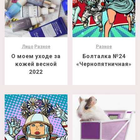
Лицо
Разное
Разное
О моем уходе за
Болталка №24
кожей весной
«Чернопятничная»
2022