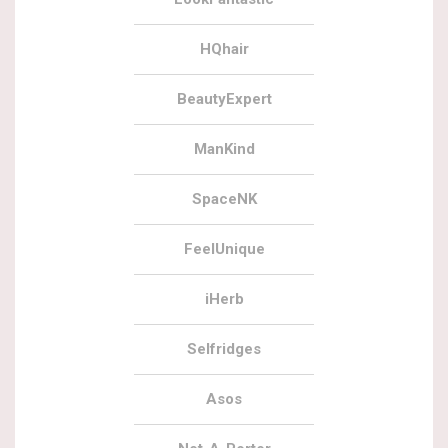
HQhair
BeautyExpert
ManKind
SpaceNK
FeelUnique
iHerb
Selfridges
Asos