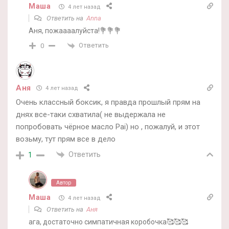
Маша
4 лет назад
Ответить на
Anna
Аня, пожаааалуйста!💐💐💐
Ответить
0
Аня
4 лет назад
Очень классный боксик, я правда прошлый прям на
днях все-таки схватила( не выдержала не
попробовать чёрное масло Pai) но , пожалуй, и этот
возьму, тут прям все в дело
Ответить
1
Автор
Маша
4 лет назад
Ответить на
Аня
ага, достаточно симпатичная коробочка🥰🥰🥰