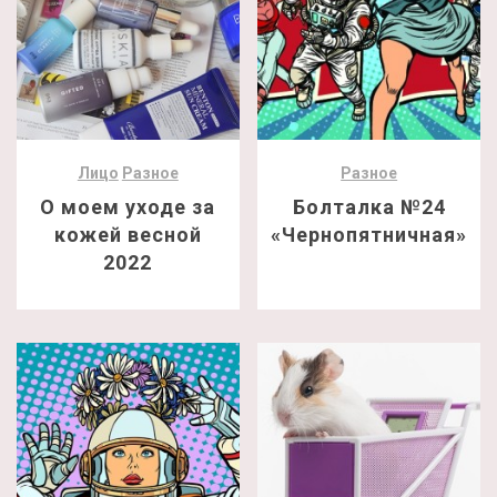
Лицо
Разное
Разное
О моем уходе за
Болталка №24
кожей весной
«Чернопятничная»
2022