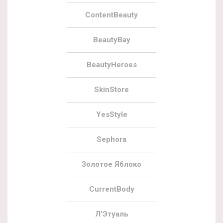
ContentBeauty
BeautyBay
BeautyHeroes
SkinStore
YesStyle
Sephora
Золотое Яблоко
CurrentBody
Л’Этуаль