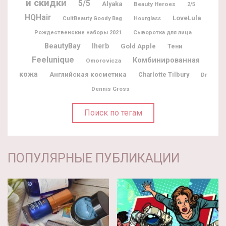
и скидки
5/5
Alyaka
Beauty Heroes
2/5
HQHair
LoveLula
CultBeauty Goody Bag
Hourglass
Рождественские наборы 2021
Сыворотка для лица
BeautyBay
Iherb
Gold Apple
Тени
Feelunique
Комбинированная
Omorovicza
кожа
Английская косметика
Charlotte Tilbury
Dr
Dennis Gross
Поиск по тегам
ПОПУЛЯРНЫЕ ПУБЛИКАЦИИ