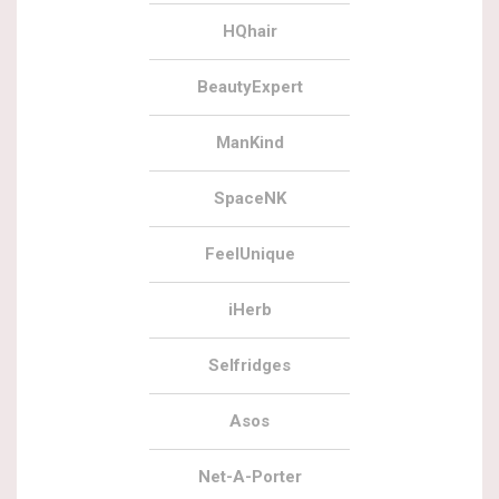
HQhair
BeautyExpert
ManKind
SpaceNK
FeelUnique
iHerb
Selfridges
Asos
Net-A-Porter