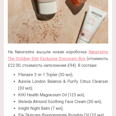
На Narurisimo вышла новая коробочка
Narurisimo
The October Edit Exclusive Discovery Box
(стоимость
£22.00, стоимость наполнения £94). В составе:
Plenaire 3-in-1 Tripler (30 мл);
Aurelia London Balance & Purify Citrus Cleanser
(30 мл);
KIKI Health Magnesium Oil (125 мл);
Weleda Almond Soothing Face Cream (30 мл);
Inlight Night Balm (7 мл);
Pai Skincare Bioregenarate Rosehip Oil (10 мл);