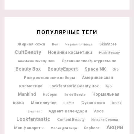
ПОПУЛЯРНЫЕ ТЕГИ
Жирная кожа
SkinStore
Ren
Черная пятница
CultBeauty
Новинки косметики
Huda Beauty
Органическое\натуральное
Anastasia Beverly Hills
Beauty Box
BeautyExpert
Space NK
3/5
Рождественские наборы
Американская
косметика
Lookfantastic Beauty Box
4/5
Mankind
Нормальная
Наборы
Ile de Beaute
кожа
Мои покупки
Сухая кожа
Elemis
Drunk
Адвент-календари
Asos
Elephant
Lookfantastic
Content Beauty
Natasha Denona
Акции
Мои фавориты
Sephora
Маска для лица