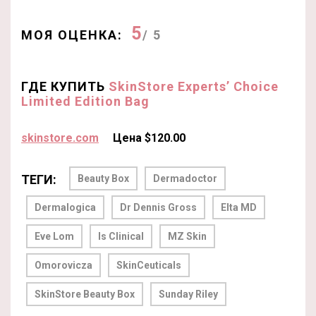
5
МОЯ ОЦЕНКА:
/ 5
ГДЕ КУПИТЬ
SkinStore Experts’ Choice
Limited Edition Bag
skinstore.com
Цена $120.00
ТЕГИ:
Beauty Box
Dermadoctor
Dermalogica
Dr Dennis Gross
Elta MD
Eve Lom
Is Clinical
MZ Skin
Omorovicza
SkinCeuticals
SkinStore Beauty Box
Sunday Riley