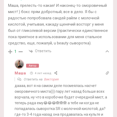
Маша, прелесть-то какая! И наконец-то оморовичный
мист! ) бокс прям добротный, все в дело. Я бы с
радостью попробовала сандей райли с молочной
кислотой, учитывая, какаду щенячий восторг у меня
был от гликолевой версии (практически единственное
пока приятное в использовании для меня стальное
средство, еще, пожалуй, u beauty сыворотка).
Ответить
1
Автор
Маша
4 лет назад
Ответить на
Виктория
даааа, вот я на самом деле посмеялась насчет
оморовичного миста))) пару лет назад больше всех
ворчала, ну что в коробочке будет очередной мист, а
теперь рада ему😂😂😂🙈🙈🙈 а тебе ни когда не
попадалась сыворотка SR с молочной кислотой, да?
где-то 3-4 года назад она продавалась на культе и