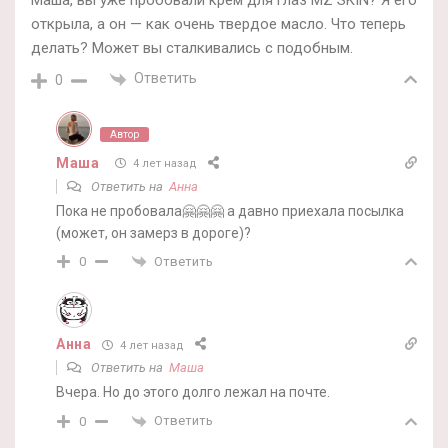
Маша, вы уже пробовали крем для глаз MZ SKIN? Я его
открыла, а он — как очень твердое масло. Что теперь
делать? Может вы сталкивались с подобным.
Ответить
0
Автор
Маша
4 лет назад
Ответить на
Анна
Пока не пробовала🤗🤗🤗 а давно приехала посылка
(может, он замерз в дороге)?
Ответить
0
Анна
4 лет назад
Ответить на
Маша
Вчера. Но до этого долго лежал на почте.
Ответить
0