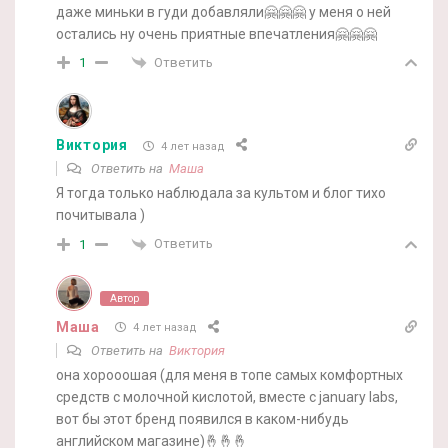
даже миньки в гуди добавляли🤗🤗🤗 у меня о ней
остались ну очень приятные впечатления🤗🤗🤗
Ответить
1
Виктория
4 лет назад
Ответить на
Маша
Я тогда только наблюдала за культом и блог тихо
почитывала )
Ответить
1
Автор
Маша
4 лет назад
Ответить на
Виктория
она хорооошая (для меня в топе самых комфортных
средств с молочной кислотой, вместе с january labs,
вот бы этот бренд появился в каком-нибудь
английском магазине)🤞🤞🤞