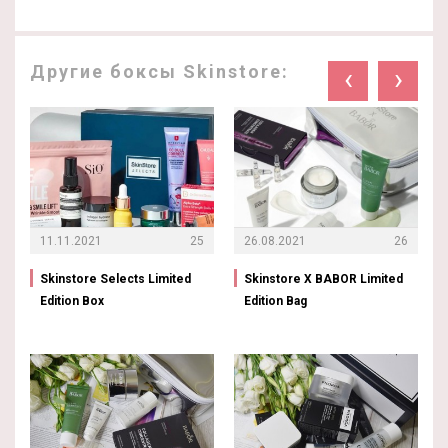
Другие боксы Skinstore:
‹
›
11.11.2021
25
26.08.2021
26
Skinstore Selects Limited
Skinstore X BABOR Limited
Edition Box
Edition Bag