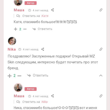
Автор
Маша
4 лет назад
Ответить на
Катя
Катя, спасииибо большое!🌺🌺🌺🥰🥰🥰
Ответить
2
Nika
4 лет назад
Поздравляю! Заслуженные подарки! Открывай MZ
Skin следующим, интересно будет почитать про этот
бренд.
Ответить
2
Автор
Маша
4 лет назад
Ответить на
Nika
Ника, спасиииибо большое!🌻🌻🌻🥰🥰🥰 вот и меня