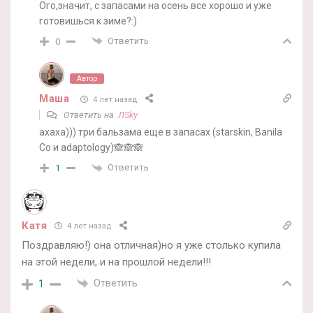
Ого,значит, с запасами на осень все хорошо и уже
готовишься к зиме?:)
Ответить
0
Автор
Маша
4 лет назад
Ответить на
ЛSky
ахаха))) три бальзама еще в запасах (starskin, Banila
Co и adaptology)🙈🙈🙈
Ответить
1
Катя
4 лет назад
Поздравляю!) она отличная)но я уже столько купила
на этой недели, и на прошлой недели!!!
Ответить
1