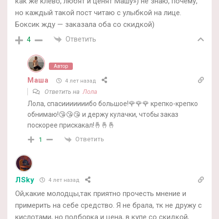
как же клево, любят и ценят Машу») не знаю, почему,
но каждый такой пост читаю с улыбкой на лице.
Боксик жду — заказала оба со скидкой)
Ответить
4
Автор
Маша
4 лет назад
Ответить на
Лола
Лола, спасииииииибо большое!🌹🌹🌹 крепко-крепко
обнимаю!😘😘😘 и держу кулачки, чтобы заказ
поскорее прискакал!🤞🤞🤞
Ответить
1
ЛSky
4 лет назад
Ой,какие молодцы,так приятно прочесть мнение и
примерить на себе средство. Я не брала, тк не дружу с
кислотами, но подборка и цена, в купе со скидкой,