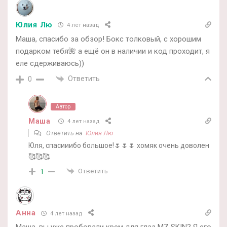
Юлия Лю
4 лет назад
Маша, спасибо за обзор! Бокс толковый, с хорошим
подарком тебя🌺 а ещё он в наличии и код проходит, я
еле сдерживаюсь))
Ответить
0
Автор
Маша
4 лет назад
Ответить на
Юлия Лю
Юля, спасииибо большое!🌷🌷🌷 хомяк очень доволен
🥰🥰🥰
Ответить
1
Анна
4 лет назад