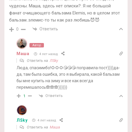
чудесны. Маша, здесь нет описки?: Я не большой
фанат очищающего бальзама Elemis, но в целом этот
бальзам..элемис-то ты как раз любишь😈😈
Ответить
0
Автор
Маша
4 лет назад
Ответить на
ЛSky
Люда, спасииибо!🌻🌻🌻😘😘😘 поправила пост))))да-
да, там была ошибка, это я выбирала, какой бальзам
бы мне купить на зиму и все как всегда
перемешалось🙈🙈🙈))))))
Ответить
1
ЛSky
4 лет назад
Ответить на
Маша