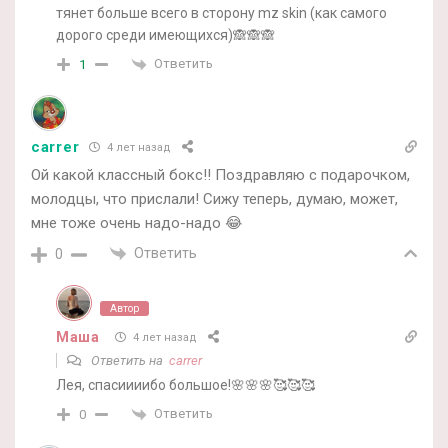
тянет больше всего в сторону mz skin (как самого
дорого среди имеющихся)🙈🙈🙈
Ответить
1
carrer
4 лет назад
Ой какой классный бокс!! Поздравляю с подарочком,
молодцы, что прислали! Сижу теперь, думаю, может,
мне тоже очень надо-надо 😂
Ответить
0
Автор
Маша
4 лет назад
Ответить на
carrer
Лея, спасиииибо большое!🌸🌸🌸🥰🥰🥰
Ответить
0