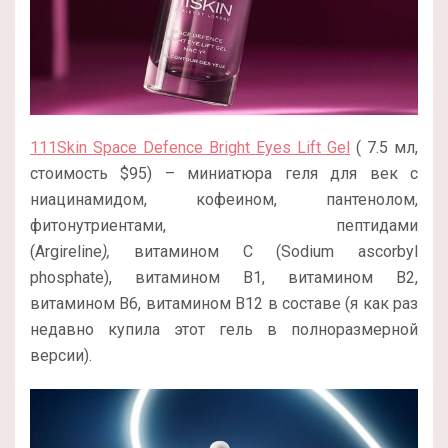
111Skin Space Defence Bright Eyes Lift Gel
( 7.5 мл,
стоимость $95) – миниатюра геля для век с
ниацинамидом, кофеином, пантенолом,
фитонутриентами, пептидами
(Argireline
),
витамином С (Sodium ascorbyl
phosphate), витамином B1, витамином В2,
витамином В6, витамином В12 в составе (я как раз
недавно купила этот гель в полноразмерной
версии).