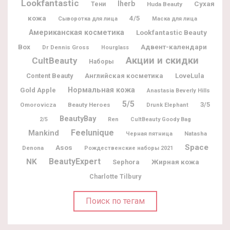
Lookfantastic
Iherb
Сухая
Тени
Huda Beauty
кожа
4/5
Сыворотка для лица
Маска для лица
Американская косметика
Lookfantastic Beauty
Box
Адвент-календари
Dr Dennis Gross
Hourglass
Акции и скидки
CultBeauty
Наборы
Content Beauty
Английская косметика
LoveLula
Нормальная кожа
Gold Apple
Anastasia Beverly Hills
5/5
3/5
Omorovicza
Beauty Heroes
Drunk Elephant
BeautyBay
2/5
Ren
CultBeauty Goody Bag
Feelunique
Mankind
Natasha
Черная пятница
Space
Asos
Denona
Рождественские наборы 2021
BeautyExpert
NK
Жирная кожа
Sephora
Charlotte Tilbury
Поиск по тегам