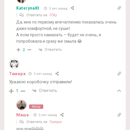
KaterynaKt
5 лет назад
Ответить на
ЛSky
Да, мне по первому впечатлению показалась очень
даже комфортной, не сушит.
А если просто намазать — будет не очень, я
попробовала и сразу же смыла 😂
Ответить
2
Тамара
5 лет назад
Ура,мою коробочку отправили!
Ответить
1
Автор
Маша
5 лет назад
Ответить на
Тамара
ура-ура🤗🤗🤗