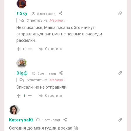
ЛSky
5 лет назад
Ответить на
Марина Т
Не списались, Маша писала с 3го начнут
отправлять,значит,мы не первые в очереди
рассылки.
Ответить
0
Olg@
5 лет назад
Ответить на
Марина Т
Списали, но не отправили.
Ответить
1
KaterynaKt
5 лет назад
Сегодня до меня гудик доехал 🤗