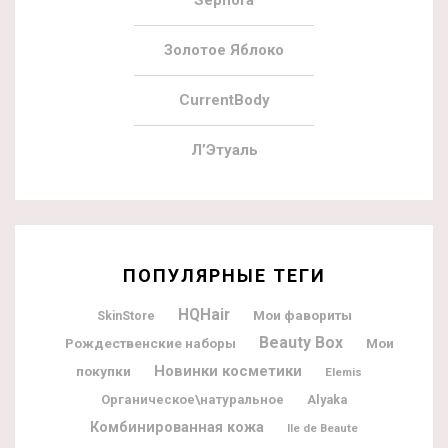
Sephora
Золотое Яблоко
CurrentBody
Л’Этуаль
ПОПУЛЯРНЫЕ ТЕГИ
HQHair
Мои фавориты
SkinStore
Beauty Box
Рождественские наборы
Мои
Новинки косметики
покупки
Elemis
Органическое\натуральное
Alyaka
Комбинированная кожа
Ile de Beaute