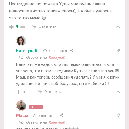
Неожиданно, но помада Худы мне очень зашла
(наносила кистью тонким слоем), а я была уверена,
что точно мимо 😃
Ответить
9
KaterynaKt
5 лет назад
Ответить на
KaterynaKt
Блин, это же надо было так темой ошибиться, была
уверена, что в теме с гудиком Культа отписываюсь 🙈
Маш, а как теперь сообщения удалять? У меня кнопки
удаления нет ни с вэб-браузера, ни с мобилки ☹️
Ответить
0
Автор
Маша
5 лет назад
Ответить на
KaterynaKt