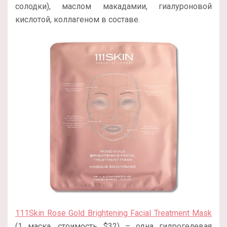
солодки), маслом макадамии, гиалуроновой
кислотой, коллагеном в составе.
111Skin Rose Gold Brightening Facial Treatment Mask
(1 маска, стоимость $32) – одна гидрогелевая