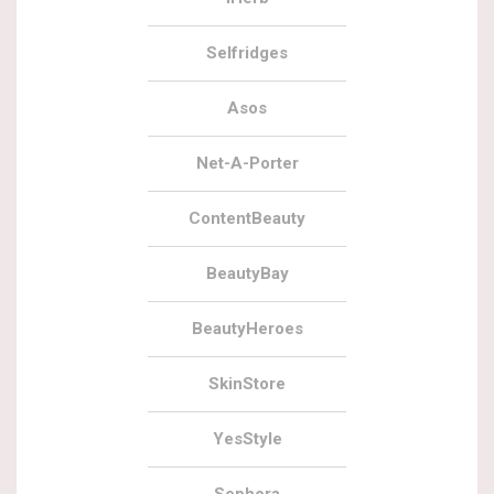
Selfridges
Asos
Net-A-Porter
ContentBeauty
BeautyBay
BeautyHeroes
SkinStore
YesStyle