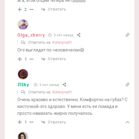
ага, этой опции теперь нет🤗🤗🤗
Ответить
2
Olga_cherry
5 лет назад
Ответить на
KaterynaKt
Ого выглядит по-человечески😄
Ответить
1
ЛSky
5 лет назад
Ответить на
KaterynaKt
Очень красиво и естественно. Комфортно на губах? С
кисточкой-это здорово. У меня есть ее помада и
просто намазать-жирно получалось.
Ответить
1