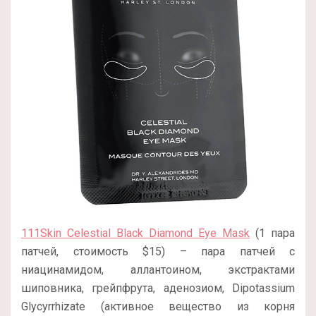
111Skin Celestial Black Diamond Eye Mask
(1 пара
патчей, стоимость $15) – пара патчей с
ниацинамидом, аллантоином, экстрактами
шиповника, грейпфрута, аденозиом, Dipotassium
Glycyrrhizate (активное вещество из корня