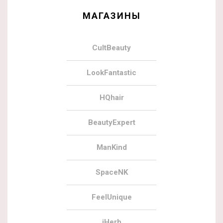
МАГАЗИНЫ
CultBeauty
LookFantastic
HQhair
BeautyExpert
ManKind
SpaceNK
FeelUnique
iHerb