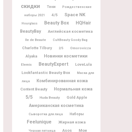
скидки
Тени
Рождественские
Space NK
4/5
наборы 2021
Beauty Box
HQHair
Hourglass
BeautyBay
Английская косметика
Ile de Beaute
CultBeauty Goody Bag
Charlotte Tilbury
Omorovicza
2/5
Новинки косметики
Alyaka
BeautyExpert
LoveLula
Elemis
Lookfantastic Beauty Box
Маска для
Комбинированная кожа
лица
Нормальная кожа
Content Beauty
5/5
Gold Apple
Huda Beauty
Американская косметика
Наборы
Сыворотка для лица
Feelunique
Жирная кожа
Мои
Asos
Черная пятница