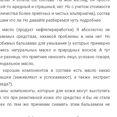
кой-то вредный и страшный, нет. Но с учетом стоимости
личества более приятных и чистых альтернатив), состав
им что ли. Но давайте разберемся чуть подробнее:
 масло (продукт нефтепереработки). Я абсолютно не
ваемых средствах, никакой проблемы в нем нет. Но
любимых бальзамах для умывания (у которых примерно
смесь натуральных масел и природных восков. А тут
 разница, что приятнее наносить лицо, условно говоря,
миндальное масло;
из хороших компонентов в составе есть масло какао
машки (заживляют и успокаивают), а также экстракт
авда?);
ваны компоненты, которые для кожи могут выступать
 что при реактивной коже это средство я бы не стала
век по тем же причинам снимать этим бальзамом не