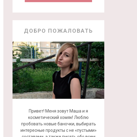
ДОБРО ПОЖАЛОВАТЬ
Привет! Меня зовут Маша и я
косметический хомяк! Люблю
пробовать новые баночки, выбирать
интересные продукты с не «пустыми»
составами, а также писать обо всем