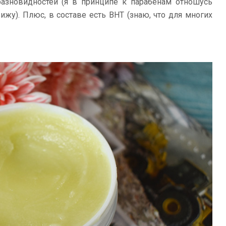
разновидностей (я в принципе к парабенам отношусь
ижу). Плюс, в составе есть BHT (знаю, что для многих