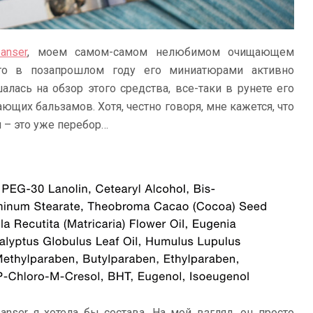
anser
, моем самом-самом нелюбимом очищающем
 то в позапрошлом году его миниатюрами активно
алась на обзор этого средства, все-таки в рунете его
ющих бальзамов. Хотя, честно говоря, мне кажется, что
м – это уже перебор…
anser я хотела бы состава. На мой взгляд, он просто