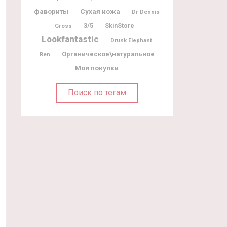
фавориты
Сухая кожа
Dr Dennis
3/5
Gross
SkinStore
Lookfantastic
Drunk Elephant
Органическое\натуральное
Ren
Мои покупки
Поиск по тегам