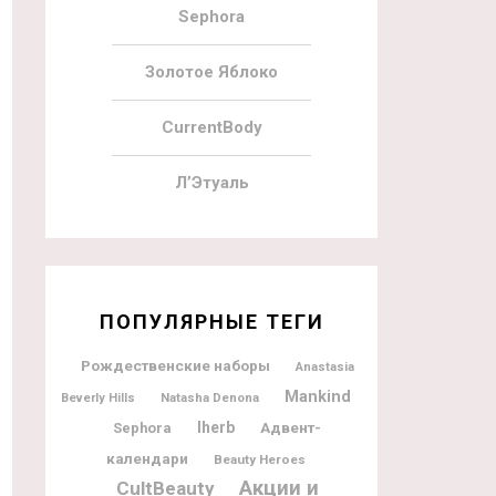
Sephora
Золотое Яблоко
CurrentBody
Л’Этуаль
ПОПУЛЯРНЫЕ ТЕГИ
Рождественские наборы
Anastasia
Mankind
Natasha Denona
Beverly Hills
Iherb
Адвент-
Sephora
календари
Beauty Heroes
Акции и
CultBeauty