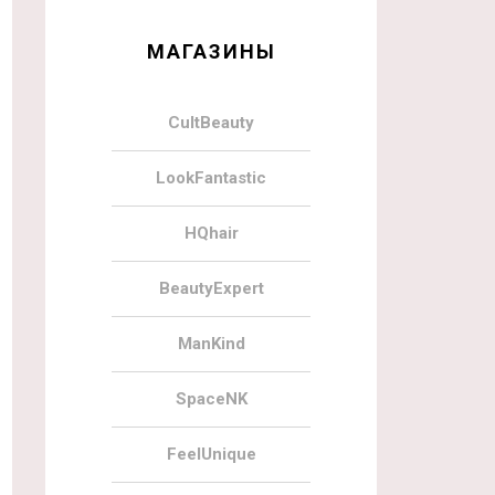
МАГАЗИНЫ
CultBeauty
LookFantastic
HQhair
BeautyExpert
ManKind
SpaceNK
FeelUnique