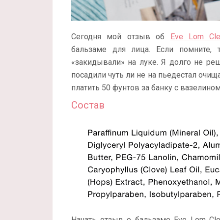
Сегодня мой отзыв об
Eve Lom Cle
бальзаме для лица. Если помните,
«закидывали» на луке. Я долго не реш
посадили чуть ли не на пьедестал очища
платить 50 фунтов за банку с вазелино
Состав
Начать отзыв о бальзаме Eve Lom Cle